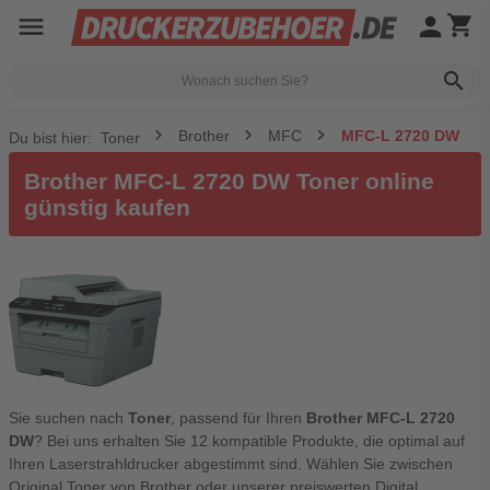
menu
person
shopping_cart
search
Brother
MFC
MFC-L 2720 DW
Du bist hier:
Toner
Brother MFC-L 2720 DW Toner online
günstig kaufen
Sie suchen nach
Toner
, passend für Ihren
Brother MFC-L 2720
DW
? Bei uns erhalten Sie 12 kompatible Produkte, die optimal auf
Ihren Laserstrahldrucker abgestimmt sind. Wählen Sie zwischen
Original Toner von Brother oder unserer preiswerten Digital