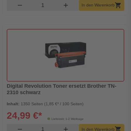
Produkt Warenkorb Menge
remove
add
shopping_cart
In den Warenkorb
Digital Revolution Toner ersetzt Brother TN-
2310 schwarz
Inhalt:
1350 Seiten (1,85 €* / 100 Seiten)
24,99 €*
Lieferzeit: 1-2 Werktage
Produkt Warenkorb Menge
remove
add
shopping_cart
In den Warenkorb