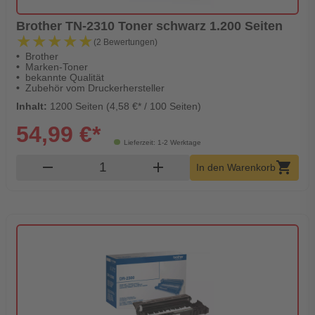
Brother TN-2310 Toner schwarz 1.200 Seiten
★★★★★
★★★★★
(2 Bewertungen)
Brother
Marken-Toner
bekannte Qualität
Zubehör vom Druckerhersteller
Inhalt:
1200 Seiten (4,58 €* / 100 Seiten)
54,99 €*
Lieferzeit: 1-2 Werktage
Produkt Warenkorb Menge
remove
add
shopping_cart
In den Warenkorb