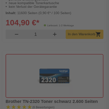
neue kompatible Tonerkartusche
kein Verlust der Gerätegarantie
Inhalt:
11600 Seiten (0,90 €* / 100 Seiten)
104,90 €*
Lieferzeit: 1-3 Werktage
Produkt Warenkorb Menge
remove
add
shopping_cart
In den Warenkorb
Brother TN-2320 Toner schwarz 2.600 Seiten
★★★★★
★★★★★
(6 Bewertungen)