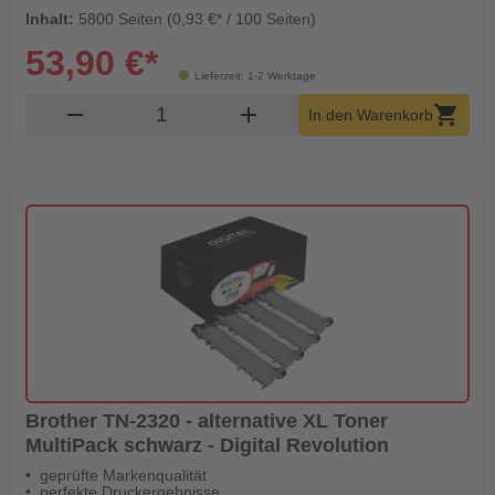
Inhalt:
5800 Seiten (0,93 €* / 100 Seiten)
53,90 €*
Lieferzeit: 1-2 Werktage
Produkt Warenkorb Menge
remove
add
shopping_cart
In den Warenkorb
Brother TN-2320 - alternative XL Toner
MultiPack schwarz - Digital Revolution
geprüfte Markenqualität
perfekte Druckergebnisse