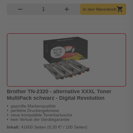
Produkt Warenkorb Menge
remove
add
shopping_cart
In den Warenkorb
Brother TN-2320 - alternative XXXL Toner
MultiPack schwarz - Digital Revolution
geprüfte Markenqualität
perfekte Druckergebnisse
neue kompatible Tonerkartusche
kein Verlust der Gerätegarantie
Inhalt:
41600 Seiten (0,30 €* / 100 Seiten)