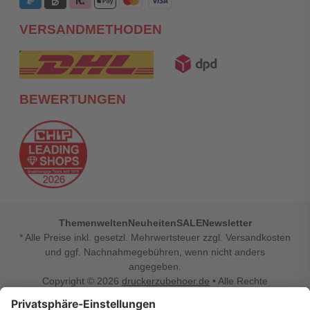
VERSANDMETHODEN
BEWERTUNGEN
Themenwelten
Neuheiten
SALE
Newsletter
* Alle Preise inkl. gesetzl. Mehrwertsteuer zzgl. Versandkosten
und ggf. Nachnahmegebühren, wenn nicht anders
angegeben.
Copyright © 2026
druckerzubehoer.de
• Alle Rechte
vorbehalten •
Impressum
•
Widerrufsbelehrung