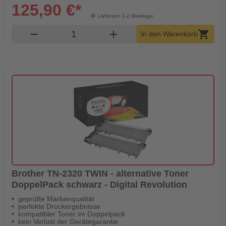
125,90 €*
Lieferzeit: 1-2 Werktage
Produkt Warenkorb Menge
remove
add
shopping_cart
In den Warenkorb
Brother TN-2320 TWIN - alternative Toner
DoppelPack schwarz - Digital Revolution
geprüfte Markenqualität
perfekte Druckergebnisse
kompatibler Toner im Doppelpack
kein Verlust der Gerätegarantie