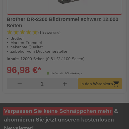
Brother DR-2300 Bildtrommel schwarz 12.000
Seiten
★★★★★
★★★★★
(1 Bewertung)
Brother
Marken-Trommel
bekannte Qualität
Zubehör vom Druckerhersteller
Inhalt:
12000 Seiten (0,81 €* / 100 Seiten)
96,98 €*
Lieferzeit: 1-3 Werktage
Produkt Warenkorb Menge
remove
add
shopping_cart
In den Warenkorb
Verpassen Sie keine Schnäppchen mehr
&
abonnieren Sie jetzt unseren kostenlosen
Newsletter!