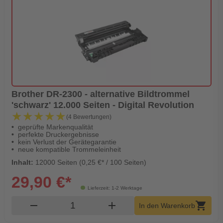
Brother DR-2300 - alternative Bildtrommel
'schwarz' 12.000 Seiten - Digital Revolution
★★★★★
★★★★★
(4 Bewertungen)
geprüfte Markenqualität
perfekte Druckergebnisse
kein Verlust der Gerätegarantie
neue kompatible Trommeleinheit
Inhalt:
12000 Seiten (0,25 €* / 100 Seiten)
29,90 €*
Lieferzeit: 1-2 Werktage
Produkt Warenkorb Menge
remove
add
shopping_cart
In den Warenkorb