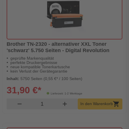
Brother TN-2320 - alternativer XXL Toner
'schwarz' 5.750 Seiten - Digital Revolution
geprüfte Markenqualität
perfekte Druckergebnisse
neue kompatible Tonerkartusche
kein Verlust der Gerätegarantie
Inhalt:
5750 Seiten (0,55 €* / 100 Seiten)
31,90 €*
Lieferzeit: 1-2 Werktage
Produkt Warenkorb Menge
remove
add
shopping_cart
In den Warenkorb