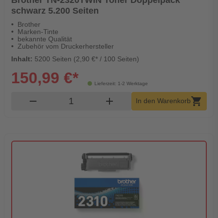
schwarz 5.200 Seiten
Brother
Marken-Tinte
bekannte Qualität
Zubehör vom Druckerhersteller
Inhalt:
5200 Seiten (2,90 €* / 100 Seiten)
150,99 €*
Lieferzeit: 1-2 Werktage
Produkt Warenkorb Menge
remove
add
shopping_cart
In den Warenkorb