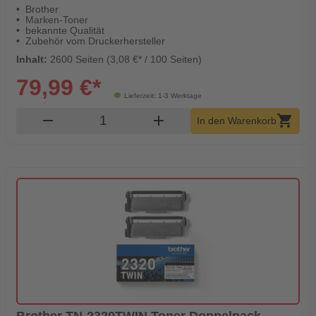
Brother
Marken-Toner
bekannte Qualität
Zubehör vom Druckerhersteller
Inhalt:
2600 Seiten (3,08 €* / 100 Seiten)
79,99 €*
Lieferzeit: 1-3 Werktage
Produkt Warenkorb Menge
remove
add
shopping_cart
In den Warenkorb
Brother TN-2320TWIN Toner Doppelpack