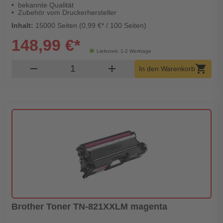
bekannte Qualität
Zubehör vom Druckerhersteller
Inhalt:
15000 Seiten (0,99 €* / 100 Seiten)
148,99 €*
Lieferzeit: 1-2 Werktage
Produkt Warenkorb Menge
remove
add
shopping_cart
In den Warenkorb
Brother Toner TN-821XXLM magenta