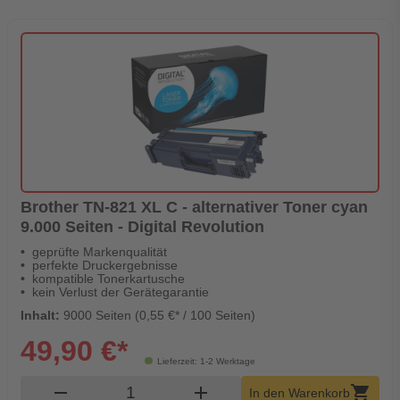
Brother TN-821 XL C - alternativer Toner cyan
9.000 Seiten - Digital Revolution
geprüfte Markenqualität
perfekte Druckergebnisse
kompatible Tonerkartusche
kein Verlust der Gerätegarantie
Inhalt:
9000 Seiten (0,55 €* / 100 Seiten)
49,90 €*
Lieferzeit: 1-2 Werktage
Produkt Warenkorb Menge
remove
add
shopping_cart
In den Warenkorb