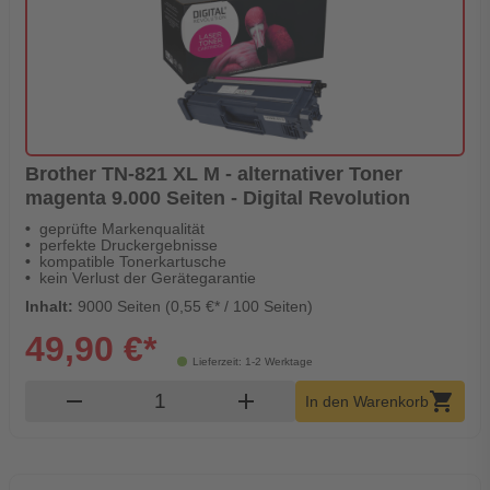
Brother TN-821 XL M - alternativer Toner
magenta 9.000 Seiten - Digital Revolution
geprüfte Markenqualität
perfekte Druckergebnisse
kompatible Tonerkartusche
kein Verlust der Gerätegarantie
Inhalt:
9000 Seiten (0,55 €* / 100 Seiten)
49,90 €*
Lieferzeit: 1-2 Werktage
Produkt Warenkorb Menge
remove
add
shopping_cart
In den Warenkorb