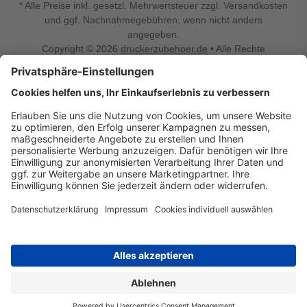
* Alle Preise inkl. gesetzl. Mehrwertsteuer zzgl. Versandkosten
und ggf. Nachnahmegebühren, wenn nicht anders
angegeben.
Copyright © 2026
druckerzubehoer.de
• Alle Rechte
vorbehalten •
Impressum
•
Widerrufsbelehrung
Vertrag widerrufen
Druckerzubehoer.de – preiswerte Qualität für Ihr Office
Sie sind auf der Suche nach dem passenden Druckerzubehör
oder Zubehör für das Büro, den Computer oder Ihr
Smartphone? Dann sind Sie bei Druckerzubehoer.de genau
richtig! Unser breites Sortiment bietet unter anderem Tinte
und Toner für alle gängigen Druckermodelle – großer sowie
kleiner Hersteller. Zugleich sind wir Ihr Online Fachhandel für
allerlei Elektro- und Bürozubehör. Sie möchten Ihr Büro
einrichten, die Werkstatt ausstatten oder den Alltag mit
kleinen Highlights aufpeppen? Neben Bürobedarf und allem,
was Ihren Arbeitsplatz noch komfortabler macht, finden Sie
bei uns auch Bastelspaß, Schulbedarf, Beleuchtung,
Autozubehör, Freizeit- und Küchengadgets sowie vieles mehr
für die ganze Familie. Entdecken Sie günstige Angebote und
allerlei Ideen auf Druckerzubehoer.de!