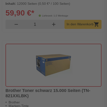
Inhalt:
12000 Seiten (0,50 €* / 100 Seiten)
59,90 €*
Lieferzeit: 1-2 Werktage
Produkt Warenkorb Menge
remove
add
shopping_cart
In den Warenkorb
Brother Toner schwarz 15.000 Seiten (TN-
821XXLBK)
Brother
Marken-Tinte