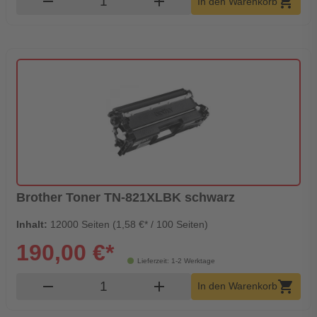
remove
add
shopping_cart
In den Warenkorb
Brother Toner TN-821XLBK schwarz
Inhalt:
12000 Seiten (1,58 €* / 100 Seiten)
190,00 €*
Lieferzeit: 1-2 Werktage
Produkt Warenkorb Menge
remove
add
shopping_cart
In den Warenkorb