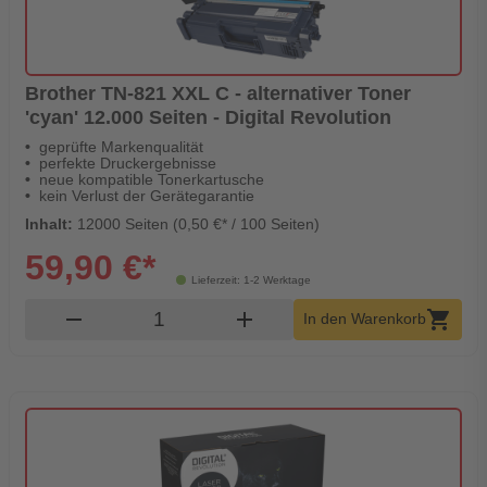
Brother TN-821 XXL C - alternativer Toner
'cyan' 12.000 Seiten - Digital Revolution
geprüfte Markenqualität
perfekte Druckergebnisse
neue kompatible Tonerkartusche
kein Verlust der Gerätegarantie
Inhalt:
12000 Seiten (0,50 €* / 100 Seiten)
59,90 €*
Lieferzeit: 1-2 Werktage
Produkt Warenkorb Menge
remove
add
shopping_cart
In den Warenkorb