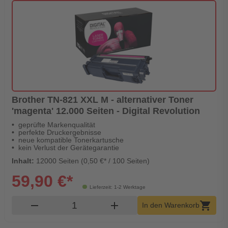
Brother TN-821 XXL M - alternativer Toner
'magenta' 12.000 Seiten - Digital Revolution
geprüfte Markenqualität
perfekte Druckergebnisse
neue kompatible Tonerkartusche
kein Verlust der Gerätegarantie
Inhalt:
12000 Seiten (0,50 €* / 100 Seiten)
59,90 €*
Lieferzeit: 1-2 Werktage
Produkt Warenkorb Menge
remove
add
shopping_cart
In den Warenkorb