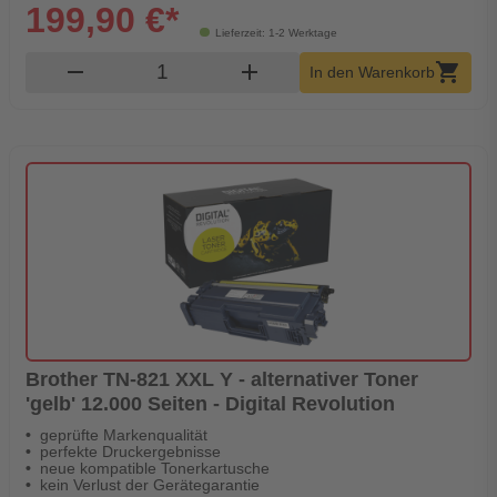
199,90 €*
Lieferzeit: 1-2 Werktage
Produkt Warenkorb Menge
remove
add
shopping_cart
In den Warenkorb
Brother TN-821 XXL Y - alternativer Toner
'gelb' 12.000 Seiten - Digital Revolution
geprüfte Markenqualität
perfekte Druckergebnisse
neue kompatible Tonerkartusche
kein Verlust der Gerätegarantie