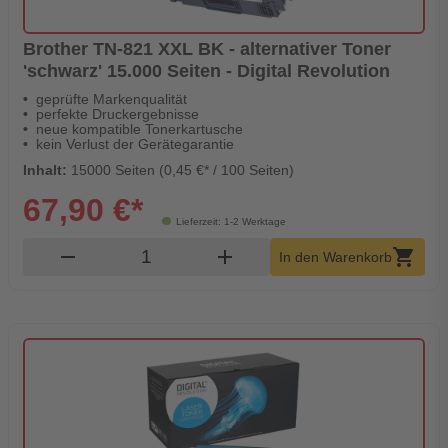
Brother TN-821 XXL BK - alternativer Toner
'schwarz' 15.000 Seiten - Digital Revolution
geprüfte Markenqualität
perfekte Druckergebnisse
neue kompatible Tonerkartusche
kein Verlust der Gerätegarantie
Inhalt:
15000 Seiten (0,45 €* / 100 Seiten)
67,90 €*
Lieferzeit: 1-2 Werktage
Produkt Warenkorb Menge
remove
add
shopping_cart
In den Warenkorb