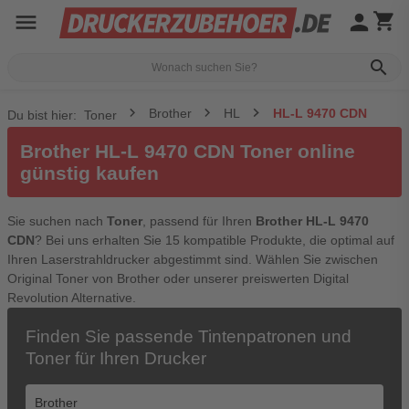
menu
person
shopping_cart
search
Brother
HL
HL-L 9470 CDN
Du bist hier:
Toner
Brother HL-L 9470 CDN Toner online
günstig kaufen
Sie suchen nach
Toner
, passend für Ihren
Brother HL-L 9470
CDN
? Bei uns erhalten Sie 15 kompatible Produkte, die optimal auf
Ihren Laserstrahldrucker abgestimmt sind. Wählen Sie zwischen
Original Toner von Brother oder unserer preiswerten Digital
Revolution Alternative.
Finden Sie passende Tintenpatronen und
Toner für Ihren Drucker