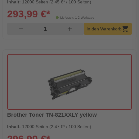
Inhalt:
12000 Seiten (2,45 €* / 100 Seiten)
293,99 €*
Lieferzeit: 1-2 Werktage
Produkt Warenkorb Menge
remove
add
shopping_cart
In den Warenkorb
Brother Toner TN-821XXLY yellow
Inhalt:
12000 Seiten (2,47 €* / 100 Seiten)