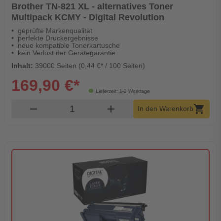
Brother TN-821 XL - alternatives Toner
Multipack KCMY - Digital Revolution
geprüfte Markenqualität
perfekte Druckergebnisse
neue kompatible Tonerkartusche
kein Verlust der Gerätegarantie
Inhalt:
39000 Seiten (0,44 €* / 100 Seiten)
169,90 €*
Lieferzeit: 1-2 Werktage
Produkt Warenkorb Menge
remove
add
shopping_cart
In den Warenkorb