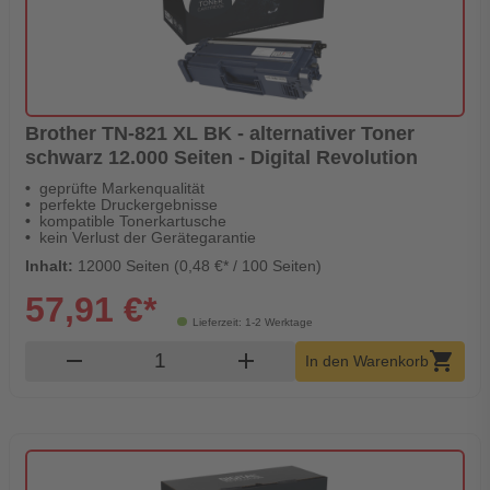
Brother TN-821 XL BK - alternativer Toner
schwarz 12.000 Seiten - Digital Revolution
geprüfte Markenqualität
perfekte Druckergebnisse
kompatible Tonerkartusche
kein Verlust der Gerätegarantie
Inhalt:
12000 Seiten (0,48 €* / 100 Seiten)
57,91 €*
Lieferzeit: 1-2 Werktage
Produkt Warenkorb Menge
remove
add
shopping_cart
In den Warenkorb