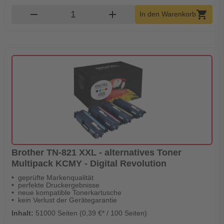
Produkt Warenkorb Menge
remove
add
shopping_cart
In den Warenkorb
Brother TN-821 XXL - alternatives Toner
Multipack KCMY - Digital Revolution
geprüfte Markenqualität
perfekte Druckergebnisse
neue kompatible Tonerkartusche
kein Verlust der Gerätegarantie
Inhalt:
51000 Seiten (0,39 €* / 100 Seiten)