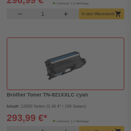
296,99 €*
Lieferzeit: 1-2 Werktage
Produkt Warenkorb Menge
remove
add
shopping_cart
In den Warenkorb
Brother Toner TN-821XXLC cyan
Inhalt:
12000 Seiten (2,45 €* / 100 Seiten)
293,99 €*
Lieferzeit: 1-2 Werktage
Produkt Warenkorb Menge