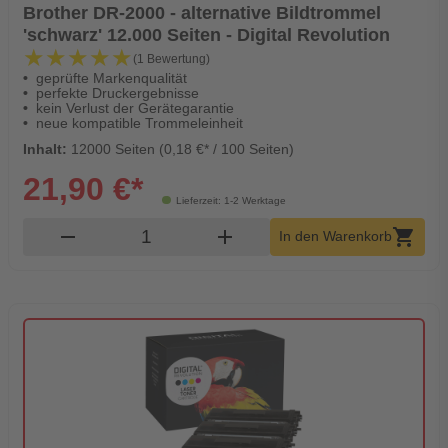
Brother DR-2000 - alternative Bildtrommel
'schwarz' 12.000 Seiten - Digital Revolution
★★★★★
★★★★★
(1 Bewertung)
geprüfte Markenqualität
perfekte Druckergebnisse
kein Verlust der Gerätegarantie
neue kompatible Trommeleinheit
Inhalt:
12000 Seiten (0,18 €* / 100 Seiten)
21,90 €*
Lieferzeit: 1-2 Werktage
Produkt Warenkorb Menge
remove
add
shopping_cart
In den Warenkorb