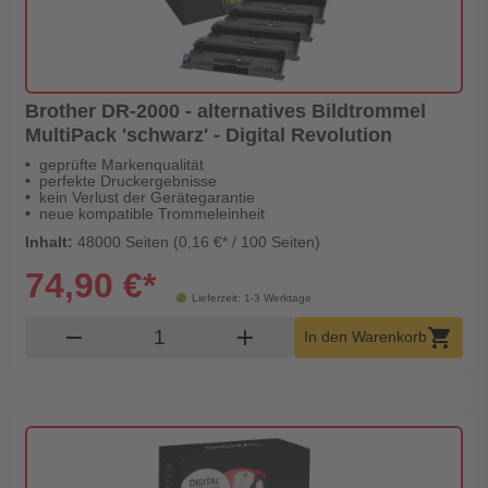
Brother DR-2000 - alternatives Bildtrommel
MultiPack 'schwarz' - Digital Revolution
geprüfte Markenqualität
perfekte Druckergebnisse
kein Verlust der Gerätegarantie
neue kompatible Trommeleinheit
Inhalt:
48000 Seiten (0,16 €* / 100 Seiten)
74,90 €*
Lieferzeit: 1-3 Werktage
Produkt Warenkorb Menge
remove
add
shopping_cart
In den Warenkorb