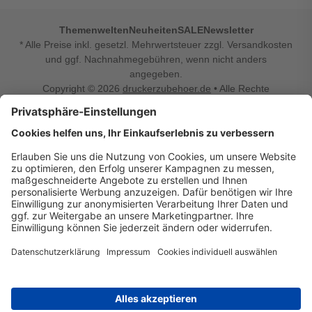
Themenwelten
Neuheiten
SALE
Newsletter
* Alle Preise inkl. gesetzl. Mehrwertsteuer zzgl. Versandkosten
und ggf. Nachnahmegebühren, wenn nicht anders
angegeben.
Copyright © 2026
druckerzubehoer.de
• Alle Rechte
vorbehalten •
Impressum
•
Widerrufsbelehrung
Vertrag widerrufen
Druckerzubehoer.de – preiswerte Qualität für Ihr Office
Sie sind auf der Suche nach dem passenden Druckerzubehör
oder Zubehör für das Büro, den Computer oder Ihr
Smartphone? Dann sind Sie bei Druckerzubehoer.de genau
richtig! Unser breites Sortiment bietet unter anderem Tinte
und Toner für alle gängigen Druckermodelle – großer sowie
kleiner Hersteller. Zugleich sind wir Ihr Online Fachhandel für
allerlei Elektro- und Bürozubehör. Sie möchten Ihr Büro
einrichten, die Werkstatt ausstatten oder den Alltag mit
kleinen Highlights aufpeppen? Neben Bürobedarf und allem,
was Ihren Arbeitsplatz noch komfortabler macht, finden Sie
bei uns auch Bastelspaß, Schulbedarf, Beleuchtung,