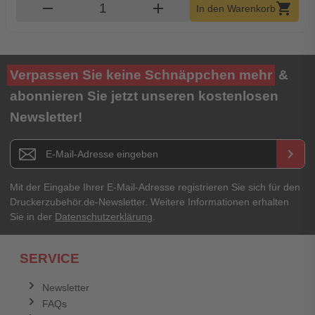
Produkt Warenkorb Menge
remove
add
shopping_cart
In den Warenkorb
Verpassen Sie keine Schnäppchen mehr
&
abonnieren Sie jetzt unseren kostenlosen
Newsletter!
Newsletter E-Mail Adresse
keyboard_arrow_right
Mit der Eingabe Ihrer E-Mail-Adresse registrieren Sie sich für den
Druckerzubehör.de-Newsletter. Weitere Informationen erhalten
Sie in der
Datenschutzerklärung
.
SERVICE
Newsletter
FAQs