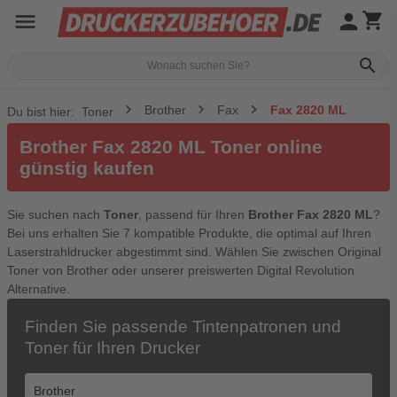
menu
person
shopping_cart
search
Brother
Fax
Fax 2820 ML
Du bist hier:
Toner
Brother Fax 2820 ML Toner online
günstig kaufen
Sie suchen nach
Toner
, passend für Ihren
Brother Fax 2820 ML
?
Bei uns erhalten Sie 7 kompatible Produkte, die optimal auf Ihren
Laserstrahldrucker abgestimmt sind. Wählen Sie zwischen Original
Toner von Brother oder unserer preiswerten Digital Revolution
Alternative.
Finden Sie passende Tintenpatronen und
Toner für Ihren Drucker