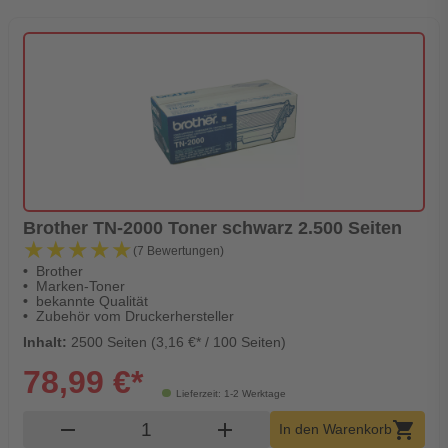
Brother TN-2000 Toner schwarz 2.500 Seiten
★★★★★
★★★★★
(7 Bewertungen)
Brother
Marken-Toner
bekannte Qualität
Zubehör vom Druckerhersteller
Inhalt:
2500 Seiten (3,16 €* / 100 Seiten)
78,99 €*
Lieferzeit: 1-2 Werktage
Produkt Warenkorb Menge
remove
add
shopping_cart
In den Warenkorb