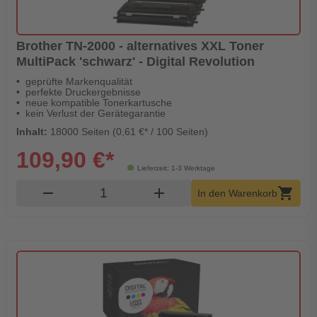
Brother TN-2000 - alternatives XXL Toner
MultiPack 'schwarz' - Digital Revolution
geprüfte Markenqualität
perfekte Druckergebnisse
neue kompatible Tonerkartusche
kein Verlust der Gerätegarantie
Inhalt:
18000 Seiten (0,61 €* / 100 Seiten)
109,90 €*
Lieferzeit: 1-3 Werktage
Produkt Warenkorb Menge
remove
add
shopping_cart
In den Warenkorb