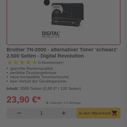
Brother TN-2000 - alternativer Toner 'schwarz'
2.500 Seiten - Digital Revolution
★★★★★
★★★★★
(4 Bewertungen)
geprüfte Markenqualität
perfekte Druckergebnisse
neue kompatible Tonerkartusche
kein Verlust der Gerätegarantie
Inhalt:
3000 Seiten (0,80 €* / 100 Seiten)
23,90 €*
Lieferzeit: 1-3 Werktage
Produkt Warenkorb Menge
remove
add
shopping_cart
In den Warenkorb