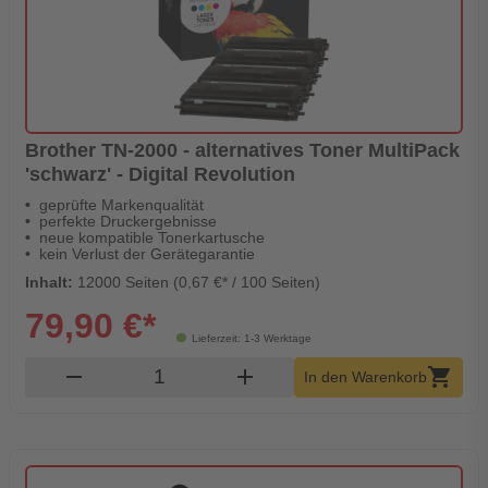
Brother TN-2000 - alternatives Toner MultiPack
'schwarz' - Digital Revolution
geprüfte Markenqualität
perfekte Druckergebnisse
neue kompatible Tonerkartusche
kein Verlust der Gerätegarantie
Inhalt:
12000 Seiten (0,67 €* / 100 Seiten)
79,90 €*
Lieferzeit: 1-3 Werktage
Produkt Warenkorb Menge
remove
add
shopping_cart
In den Warenkorb