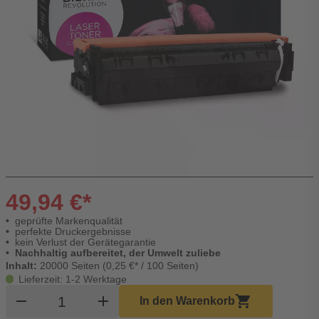
49,94 €*
geprüfte Markenqualität
perfekte Druckergebnisse
kein Verlust der Gerätegarantie
Nachhaltig aufbereitet, der Umwelt zuliebe
Inhalt:
20000 Seiten (0,25 €* / 100 Seiten)
Lieferzeit: 1-2 Werktage
Produkt Warenkorb Menge
remove
add
shopping_cart
In den Warenkorb