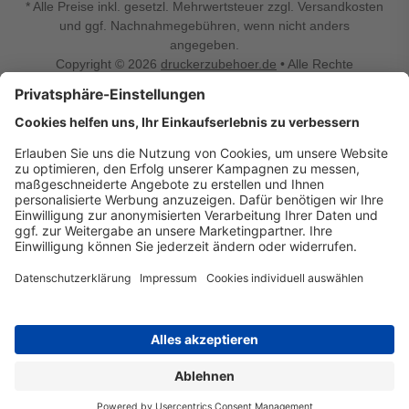
* Alle Preise inkl. gesetzl. Mehrwertsteuer zzgl. Versandkosten
und ggf. Nachnahmegebühren, wenn nicht anders
angegeben.
Copyright © 2026
druckerzubehoer.de
• Alle Rechte
vorbehalten •
Impressum
•
Widerrufsbelehrung
Vertrag widerrufen
Druckerzubehoer.de – preiswerte Qualität für Ihr Office
Sie sind auf der Suche nach dem passenden Druckerzubehör
oder Zubehör für das Büro, den Computer oder Ihr
Smartphone? Dann sind Sie bei Druckerzubehoer.de genau
richtig! Unser breites Sortiment bietet unter anderem Tinte
und Toner für alle gängigen Druckermodelle – großer sowie
kleiner Hersteller. Zugleich sind wir Ihr Online Fachhandel für
allerlei Elektro- und Bürozubehör. Sie möchten Ihr Büro
einrichten, die Werkstatt ausstatten oder den Alltag mit
kleinen Highlights aufpeppen? Neben Bürobedarf und allem,
was Ihren Arbeitsplatz noch komfortabler macht, finden Sie
bei uns auch Bastelspaß, Schulbedarf, Beleuchtung,
Autozubehör, Freizeit- und Küchengadgets sowie vieles mehr
für die ganze Familie. Entdecken Sie günstige Angebote und
allerlei Ideen auf Druckerzubehoer.de!