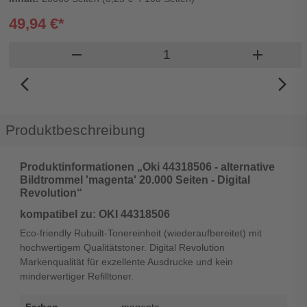
49,94 €*
Produkt Warenkorb Meng
remove
add
arrow_back_ios_new
arrow_forward_ios
Produktbeschreibung
Produktinformationen „Oki 44318506 - alternative
Bildtrommel 'magenta' 20.000 Seiten - Digital
Revolution“
kompatibel zu: OKI 44318506
Eco-friendly Rubuilt-Tonereinheit (wiederaufbereitet) mit
hochwertigem Qualitätstoner. Digital Revolution
Markenqualität für exzellente Ausdrucke und kein
minderwertiger Refilltoner.