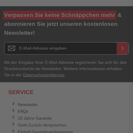
Ihre Bewertung**
Verpassen Sie keine Schnäppchen mehr
&
★
★
★
★
★
abonnieren Sie jetzt unseren kostenlosen
Newsletter!
Titel**
E-Mail-Adresse
Newsletter E-Mail Adresse
keyboard_arrow_right
Ihre Erfahrungen**
Ihr Passwort
Mit der Eingabe Ihrer E-Mail-Adresse registrieren Sie sich für den
Druckerzubehör.de-Newsletter. Weitere Informationen erhalten
Sie in der
Datenschutzerklärung
.
Ich habe mein Passwort vergessen.
SERVICE
Anmelden
Abbrechen
Newsletter
FAQs
Abbrechen
Bewertung abschicken
10 Jahre Garantie
Geld-Zurück-Versprechen
Einhell Garantieverlängerung