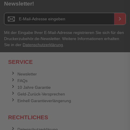
Newsletter!
Titel**
E-Mail-Adresse
Newsletter E-Mail Adresse
keyboard_arrow_right
Ihre Erfahrungen**
Ihr Passwort
Mit der Eingabe Ihrer E-Mail-Adresse registrieren Sie sich für den
Druckerzubehör.de-Newsletter. Weitere Informationen erhalten
Sie in der
Datenschutzerklärung
.
Ich habe mein Passwort vergessen.
SERVICE
Anmelden
Abbrechen
Newsletter
FAQs
Abbrechen
Bewertung abschicken
10 Jahre Garantie
Geld-Zurück-Versprechen
Einhell Garantieverlängerung
RECHTLICHES
Datenschutzerklärung