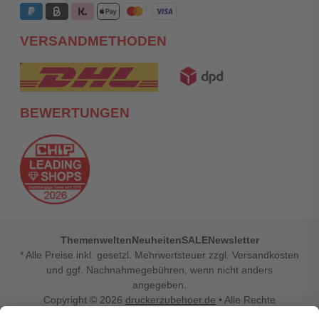
VERSANDMETHODEN
BEWERTUNGEN
Themenwelten
Neuheiten
SALE
Newsletter
* Alle Preise inkl. gesetzl. Mehrwertsteuer zzgl. Versandkosten
und ggf. Nachnahmegebühren, wenn nicht anders
angegeben.
Copyright © 2026
druckerzubehoer.de
• Alle Rechte
vorbehalten •
Impressum
•
Widerrufsbelehrung