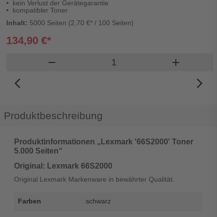
kein Verlust der Gerätegarantie
kompatibler Toner
Inhalt:
5000 Seiten (2,70 €* / 100 Seiten)
134,90 €*
Produkt Warenkorb Menge
remove
add
arrow_back_ios_new
arrow_forward_ios
Produktbeschreibung
Produktinformationen „Lexmark '66S2000' Toner
5.000 Seiten“
Original: Lexmark 66S2000
Original Lexmark Markenware in bewährter Qualität.
Farben
schwarz