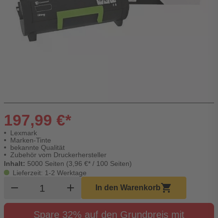
197,99 €*
Lexmark
Marken-Tinte
bekannte Qualität
Zubehör vom Druckerhersteller
Inhalt:
5000 Seiten (3,96 €* / 100 Seiten)
Lieferzeit: 1-2 Werktage
Produkt Warenkorb Menge
remove
add
shopping_cart
In den Warenkorb
Spare 32% auf den Grundpreis mit