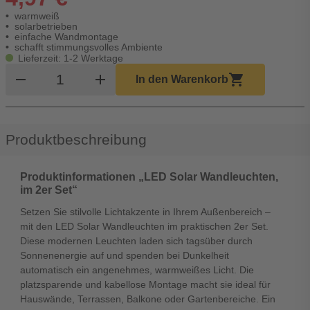
warmweiß
solarbetrieben
einfache Wandmontage
schafft stimmungsvolles Ambiente
Lieferzeit: 1-2 Werktage
Produkt Warenkorb Menge
remove
add
shopping_cart
In den Warenkorb
Produktbeschreibung
Produktinformationen „LED Solar Wandleuchten,
im 2er Set“
Setzen Sie stilvolle Lichtakzente in Ihrem Außenbereich –
mit den LED Solar Wandleuchten im praktischen 2er Set.
Diese modernen Leuchten laden sich tagsüber durch
Sonnenenergie auf und spenden bei Dunkelheit
automatisch ein angenehmes, warmweißes Licht. Die
platzsparende und kabellose Montage macht sie ideal für
Hauswände, Terrassen, Balkone oder Gartenbereiche. Ein