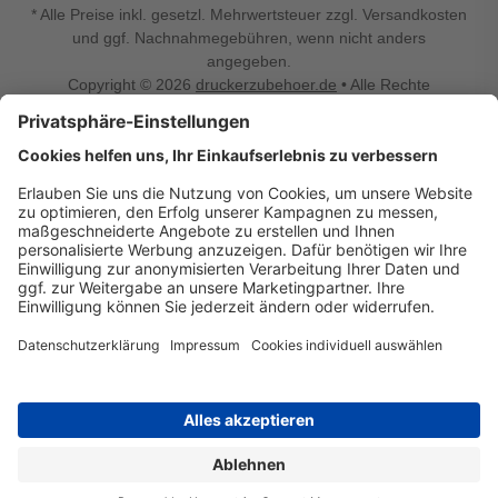
* Alle Preise inkl. gesetzl. Mehrwertsteuer zzgl. Versandkosten
und ggf. Nachnahmegebühren, wenn nicht anders
angegeben.
Copyright © 2026
druckerzubehoer.de
• Alle Rechte
vorbehalten •
Impressum
•
Widerrufsbelehrung
Vertrag widerrufen
Druckerzubehoer.de – preiswerte Qualität für Ihr Office
Sie sind auf der Suche nach dem passenden Druckerzubehör
oder Zubehör für das Büro, den Computer oder Ihr
Smartphone? Dann sind Sie bei Druckerzubehoer.de genau
richtig! Unser breites Sortiment bietet unter anderem Tinte
und Toner für alle gängigen Druckermodelle – großer sowie
kleiner Hersteller. Zugleich sind wir Ihr Online Fachhandel für
allerlei Elektro- und Bürozubehör. Sie möchten Ihr Büro
einrichten, die Werkstatt ausstatten oder den Alltag mit
kleinen Highlights aufpeppen? Neben Bürobedarf und allem,
was Ihren Arbeitsplatz noch komfortabler macht, finden Sie
bei uns auch Bastelspaß, Schulbedarf, Beleuchtung,
Autozubehör, Freizeit- und Küchengadgets sowie vieles mehr
für die ganze Familie. Entdecken Sie günstige Angebote und
allerlei Ideen auf Druckerzubehoer.de!