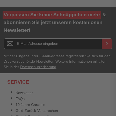
Ihre Bewertung**
Verpassen Sie keine Schnäppchen mehr
&
★
★
★
★
★
abonnieren Sie jetzt unseren kostenlosen
Newsletter!
Titel**
E-Mail-Adresse
Newsletter E-Mail Adresse
keyboard_arrow_right
Ihre Erfahrungen**
Ihr Passwort
Mit der Eingabe Ihrer E-Mail-Adresse registrieren Sie sich für den
Druckerzubehör.de-Newsletter. Weitere Informationen erhalten
Sie in der
Datenschutzerklärung
.
Ich habe mein Passwort vergessen.
SERVICE
Anmelden
Abbrechen
Newsletter
FAQs
Abbrechen
Bewertung abschicken
10 Jahre Garantie
Geld-Zurück-Versprechen