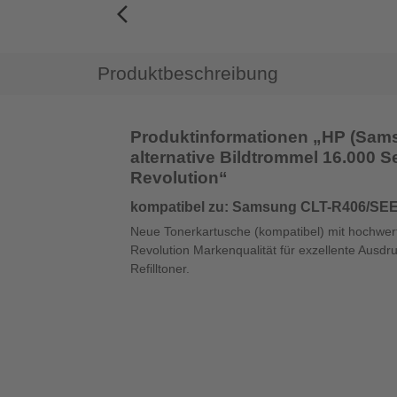
arrow_back_ios_new
Produktbeschreibung
Produktinformationen „HP (Sam
alternative Bildtrommel 16.000 Sei
Revolution“
kompatibel zu: Samsung CLT-R406/SEE
Neue Tonerkartusche (kompatibel) mit hochwerti
Revolution Markenqualität für exzellente Ausdr
Refilltoner.