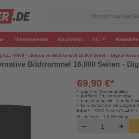
me
Themenwelten
Neuheiten
SALE
Newslette
 CLT-R406 - alternative Bildtrommel 16.000 Seiten - Digital Revol
native Bildtrommel 16.000 Seiten - Dig
69,90 €*
geprüfte Markenqualität
perfekte Druckergebnisse
neue kompatible Tonerkartus
kein Verlust der Gerätegarant
Inhalt:
16000 Seiten (0,44 €* /
Lieferzeit: 1-3 Werktage
Produkt Waren
remove
add