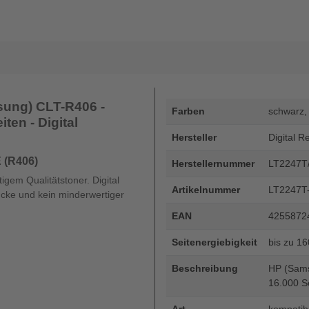
sung) CLT-R406 -
Farben
schwarz,
ten - Digital
Hersteller
Digital R
 (R406)
Herstellernummer
LT2247T
gem Qualitätstoner. Digital
Artikelnummer
LT2247T
ucke und kein minderwertiger
EAN
4255872
Seitenergiebigkeit
bis zu 1
Beschreibung
HP (Sams
16.000 Se