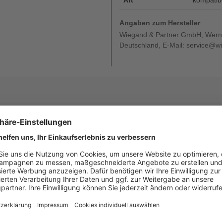
Art
kompatib
Angaben zum Hersteller
Wiegand & Partner GmbH, Werne
Deutschland, E-Mail: service@