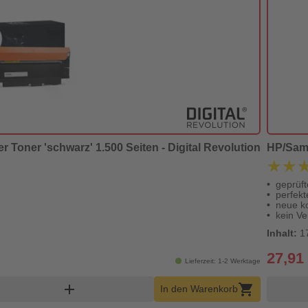
Toner 'schwarz' 1.500 Seiten - Digital Revolution
HP/Sams
★★
★★
geprüft
perfek
neue k
kein Ve
Inhalt:
1
27,91
Lieferzeit: 1-2 Werktage
Warenkorb Menge
add
shopping_cart
In den Warenkorb