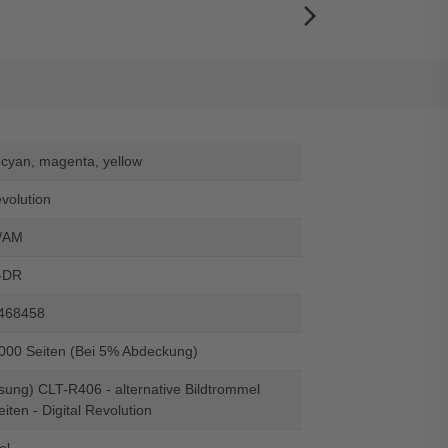
arrow_forward_ios
 cyan, magenta, yellow
evolution
/AM
-DR
468458
6000 Seiten (Bei 5% Abdeckung)
ung) CLT-R406 - alternative Bildtrommel
iten - Digital Revolution