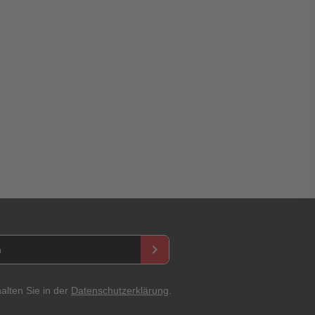
asswort
keyboard_arrow_right
Abbrechen
Bewertung abschicken
alten Sie in der
Datenschutzerklärung
.