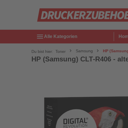
menu
Alle Kategorien
Ho
Samsung
HP (Samsung)
Du bist hier:
Toner
HP (Samsung) CLT-R406 - alter