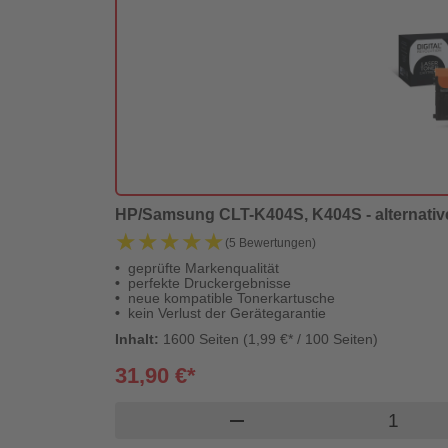
HP/Samsung CLT-K404S, K404S - alternativer 
★★★★★
★★★★★
(5 Bewertungen)
geprüfte Markenqualität
perfekte Druckergebnisse
neue kompatible Tonerkartusche
kein Verlust der Gerätegarantie
Inhalt:
1600 Seiten (1,99 €* / 100 Seiten)
31,90 €*
Produkt 
remove