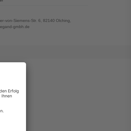
el
r-von-Siemens-Str. 6, 82140 Olching,
wiegand-gmbh.de