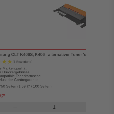
ung CLT-K406S, K406 - alternativer Toner 'schwarz' 1.500 S
★★★
★★★
(1 Bewertung)
e Markenqualität
te Druckergebnisse
ompatible Tonerkartusche
rlust der Gerätegarantie
750 Seiten (1,59 €* / 100 Seiten)
 €*
Produkt Warenkorb Menge
remove
add