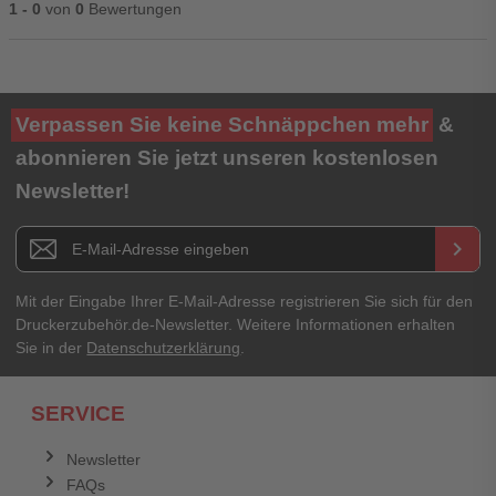
1 - 0
von
0
Bewertungen
Ihre Bewertung**
Verpassen Sie keine Schnäppchen mehr
&
★
★
★
★
★
abonnieren Sie jetzt unseren kostenlosen
Newsletter!
Titel**
E-Mail-Adresse
Newsletter E-Mail Adresse
keyboard_arrow_right
Ihre Erfahrungen**
Ihr Passwort
Mit der Eingabe Ihrer E-Mail-Adresse registrieren Sie sich für den
Druckerzubehör.de-Newsletter. Weitere Informationen erhalten
Sie in der
Datenschutzerklärung
.
Ich habe mein Passwort vergessen.
SERVICE
Anmelden
Abbrechen
Newsletter
FAQs
Abbrechen
Bewertung abschicken