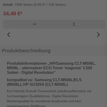
Inhalt:
7500 Seiten (0,46 €* / 100 Seiten)
34,49 €*
Produkt Warenkor
remove
arrow_back_ios_new
arrow_forward_ios
Produktbeschreibung
Produktinformationen „HP/Samsung CLT-M506L,
M506L - alternativer ECO Toner 'magenta' 3.500
Seiten - Digital Revolution“
kompatibel zu: Samsung CLT-M506L/ELS
(M506L), HP SU305A (CLT-M506L)
Eco-friendly Rubuilt-Tonereinheit (wiederaufbereitet) mit
hochwertigem Qualitätstoner. Digital Revolution
Markenqualität für exzellente Ausdrucke und kein
minderwertiger Refilltoner.