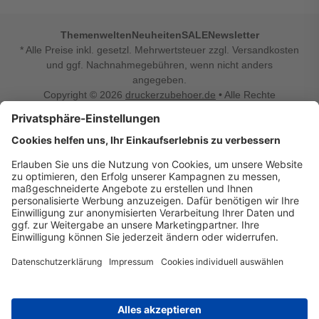
Themenwelten
Neuheiten
SALE
Newsletter
* Alle Preise inkl. gesetzl. Mehrwertsteuer zzgl. Versandkosten
und ggf. Nachnahmegebühren, wenn nicht anders
angegeben.
Copyright © 2026
druckerzubehoer.de
• Alle Rechte
vorbehalten •
Impressum
•
Widerrufsbelehrung
Vertrag widerrufen
Druckerzubehoer.de – preiswerte Qualität für Ihr Office
Sie sind auf der Suche nach dem passenden Druckerzubehör
oder Zubehör für das Büro, den Computer oder Ihr
Smartphone? Dann sind Sie bei Druckerzubehoer.de genau
richtig! Unser breites Sortiment bietet unter anderem Tinte
und Toner für alle gängigen Druckermodelle – großer sowie
kleiner Hersteller. Zugleich sind wir Ihr Online Fachhandel für
allerlei Elektro- und Bürozubehör. Sie möchten Ihr Büro
einrichten, die Werkstatt ausstatten oder den Alltag mit
kleinen Highlights aufpeppen? Neben Bürobedarf und allem,
was Ihren Arbeitsplatz noch komfortabler macht, finden Sie
bei uns auch Bastelspaß, Schulbedarf, Beleuchtung,