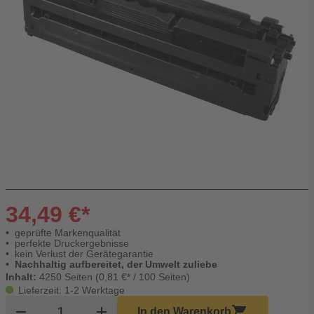
34,49 €*
geprüfte Markenqualität
perfekte Druckergebnisse
kein Verlust der Gerätegarantie
Nachhaltig aufbereitet, der Umwelt zuliebe
Inhalt:
4250 Seiten (0,81 €* / 100 Seiten)
Lieferzeit: 1-2 Werktage
Produkt Warenkorb Menge
remove
add
shopping_cart
In den Warenkorb