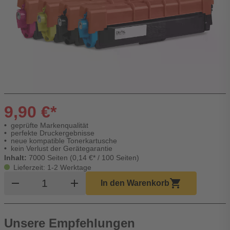
9,90 €*
geprüfte Markenqualität
perfekte Druckergebnisse
neue kompatible Tonerkartusche
kein Verlust der Gerätegarantie
Inhalt:
7000 Seiten (0,14 €* / 100 Seiten)
Lieferzeit: 1-2 Werktage
Produkt Warenkorb Menge
remove
add
shopping_cart
In den Warenkorb
Unsere Empfehlungen