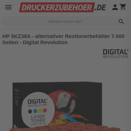
menu
person
shopping_cart
search
HP 5KZ38A - alternativer Resttonerbehälter 7.000
Seiten - Digital Revolution