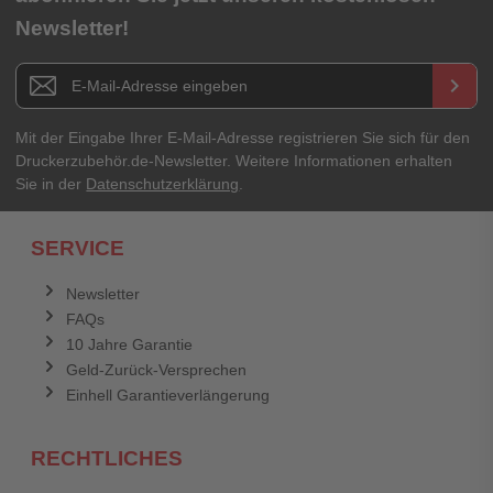
Newsletter!
Titel**
E-Mail-Adresse
Newsletter E-Mail Adresse
keyboard_arrow_right
Ihre Erfahrungen**
Ihr Passwort
Mit der Eingabe Ihrer E-Mail-Adresse registrieren Sie sich für den
Druckerzubehör.de-Newsletter. Weitere Informationen erhalten
Sie in der
Datenschutzerklärung
.
Ich habe mein Passwort vergessen.
SERVICE
Anmelden
Abbrechen
Newsletter
FAQs
Abbrechen
Bewertung abschicken
10 Jahre Garantie
Geld-Zurück-Versprechen
Einhell Garantieverlängerung
RECHTLICHES