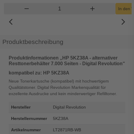
Produkt Warenkorb Menge
remove
add
In den 
arrow_back_ios_new
arrow_forward_ios
Produktbeschreibung
Produktinformationen „HP 5KZ38A - alternativer
Resttonerbehälter 7.000 Seiten - Digital Revolution“
kompatibel zu: HP 5KZ38A
Neue Tonerkartusche (kompatibel) mit hochwertigem
Qualitätstoner. Digital Revolution Markenqualität für
exzellente Ausdrucke und kein minderwertiger Refilltoner.
Hersteller
Digital Revolution
Herstellernummer
5KZ38A
Artikelnummer
LT2871RB-WB