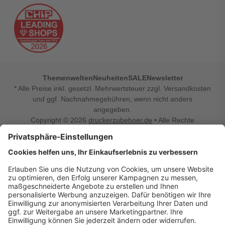
Themenwelten
Neuheiten
SALE
Newsletter
* Alle Preise inkl. gesetzl. Mehrwertsteuer zzgl. Versandkosten
und ggf. Nachnahmegebühren, wenn nicht anders
angegeben.
Copyright © 2026
druckerzubehoer.de
• Alle Rechte
vorbehalten •
Impressum
•
Widerrufsbelehrung
Vertrag widerrufen
Druckerzubehoer.de – preiswerte Qualität für Ihr Office
Sie sind auf der Suche nach dem passenden Druckerzubehör
oder Zubehör für das Büro, den Computer oder Ihr
Smartphone? Dann sind Sie bei Druckerzubehoer.de genau
richtig! Unser breites Sortiment bietet unter anderem Tinte
und Toner für alle gängigen Druckermodelle – großer sowie
kleiner Hersteller. Zugleich sind wir Ihr Online Fachhandel für