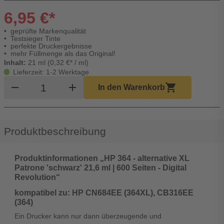
6,95 €*
geprüfte Markenqualität
Testsieger Tinte
perfekte Druckergebnisse
mehr Füllmenge als das Original!
Inhalt:
21 ml (0,32 €* / ml)
Lieferzeit: 1-2 Werktage
Produkt Warenkorb Menge
remove
add
shopping_cart
In den Warenkorb
Produktbeschreibung
Produktinformationen „HP 364 - alternative XL
Patrone 'schwarz' 21,6 ml | 600 Seiten - Digital
Revolution“
kompatibel zu: HP CN684EE (364XL), CB316EE
(364)
Ein Drucker kann nur dann überzeugende und