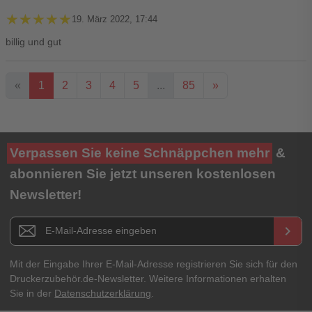
★★★★★
★★★★★
19. März 2022, 17:44
billig und gut
«
1
2
3
4
5
...
85
»
Ihre Bewertung**
Verpassen Sie keine Schnäppchen mehr
&
★
★
★
★
★
abonnieren Sie jetzt unseren kostenlosen
Newsletter!
Titel**
E-Mail-Adresse
Newsletter E-Mail Adresse
keyboard_arrow_right
Ihre Erfahrungen**
Ihr Passwort
Mit der Eingabe Ihrer E-Mail-Adresse registrieren Sie sich für den
Druckerzubehör.de-Newsletter. Weitere Informationen erhalten
Sie in der
Datenschutzerklärung
.