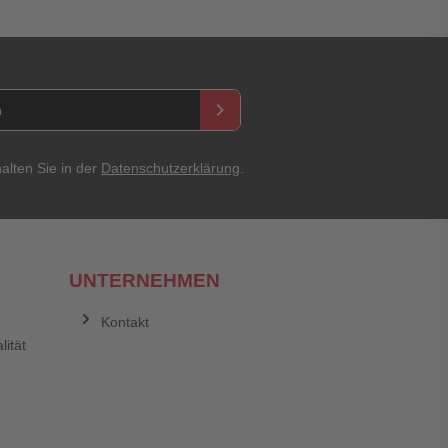
keyboard_arrow_right
asswort
alten Sie in der
Datenschutzerklärung
.
UNTERNEHMEN
Kontakt
lität
Abbrechen
Bewertung abschicken