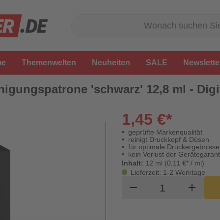
me
Themenwelten
Neuheiten
SALE
Newslette
nigungspatrone 'schwarz' 12,8 ml - Digi
1,45 €*
geprüfte Markenqualität
reinigt Druckkopf & Düsen
für optimale Druckergebnisse
kein Verlust der Gerätegarant
Inhalt:
12 ml (0,11 €* / ml)
Lieferzeit: 1-2 Werktage
Produkt Waren
remove
add