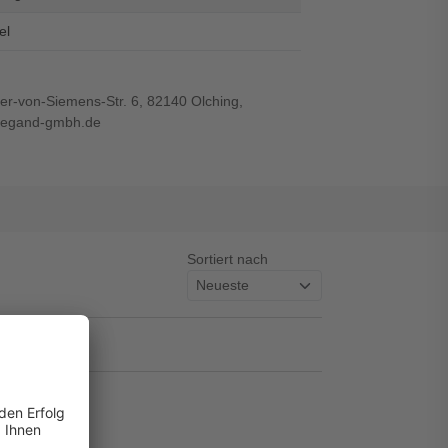
el
r-von-Siemens-Str. 6, 82140 Olching,
wiegand-gmbh.de
Sortiert nach