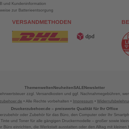
B und Kundeninformation
weise zur Batterieentsorgung
VERSANDMETHODEN
B
Themenwelten
Neuheiten
SALE
Newsletter
l. Mehrwertsteuer zzgl. Versandkosten und ggf. Nachnahmegebühren, w
zubehoer.de
• Alle Rechte vorbehalten •
Impressum
•
Widerrufsbelehr
Druckerzubehoer.de – preiswerte Qualität für Ihr Office
erzubehör oder Zubehör für das Büro, den Computer oder Ihr Smartp
 Tinte und Toner für alle gängigen Druckermodelle – großer sowie klein
Ihr Büro einrichten, die Werkstatt ausstatten oder den Alltag mit klein