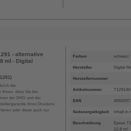
91 - alternative
Farben
schwarz
 ml - Digital
Hersteller
Digital R
1291)
Herstellernummer
durch die
Artikelnummer
T129140
 Ihnen, dass Sie bei
hmen der DHG und der
EAN
4050297
tellergarantie Ihres Druckers
lieren oder diese auch nur
Seitenergiebigkeit
Inhalt in 
Beschreibung
Epson T12
12,8 ml -