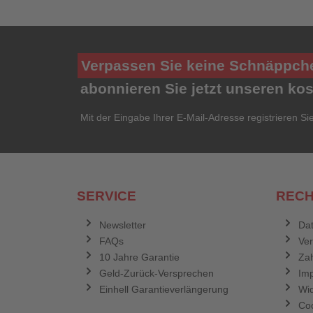
Verpassen Sie keine Schnäppch
abonnieren Sie jetzt unseren ko
Mit der Eingabe Ihrer E-Mail-Adresse registrieren Si
SERVICE
RECH
Newsletter
Dat
FAQs
Ve
10 Jahre Garantie
Zah
Geld-Zurück-Versprechen
Im
Einhell Garantieverlängerung
Wid
Coo