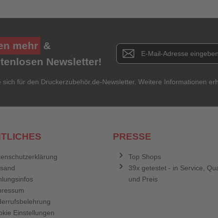
Ihre Bewertung**
★
★
★
★
★
en mehr
&
Newsletter E-Mail Adresse
stenlosen Newsletter!
Titel**
E-Mail-Adresse
Ihr P
e sich für den Druckerzubehör.de-Newsletter. Weitere Informationen erh
Ihre Erfahrungen**
Ich habe mein Passwort vergessen.
Anmelden
Abbrechen
TLICHES
PRESSE
enschutzerklärung
Top Shops
rsand
39x getestet - in Service, Qua
lungsinfos
und Preis
pressum
errufsbelehrung
kie Einstellungen