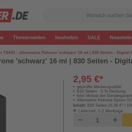
me
Themenwelten
Neuheiten
SALE
Newslette
 T0441 - alternative Patrone 'schwarz' 16 ml | 830 Seiten - Digital
one 'schwarz' 16 ml | 830 Seiten - Digi
2,95 €*
geprüfte Markenqualität
610 Seiten - 5 % Deckung
kein Verlust der Gerätegarant
Alternative Patrone Epson T
Inhalt:
830 Seiten (0,36 €* / 10
Lieferzeit: 1-2 Werktage
Produkt Waren
remove
add