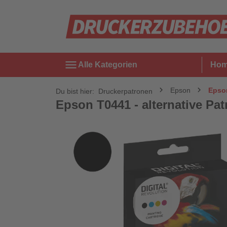
menu
Alle Kategorien
Ho
Epson
Epson
Du bist hier:
Druckerpatronen
Epson T0441 - alternative Patr