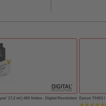
an' 17,2 ml | 460 Seiten - Digital Revolution
Epson T0453 / T
★★★★★
★★★★★