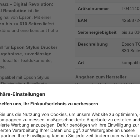
arz – Digital Revolution:
Artikelnummer
T044140
al Revolution
ist die
ginal von Epson. Mit einer
EAN
4255872
on bis zu 610 Seiten
liefert
ztöne und eine konstant hohe
Seitenergiebigkeit
bis zu 8
Beschreibung
Epson T04
ll für
Epson Stylus Drucker
830 Seite
ergebnisse
,
zuverlässige
z
. Ideal für Textdokumente,
Art
kompatib
se.
Angaben zum Hersteller
atibel mit Epson Stylus
 Reichweite • Exzellente
Wiegand & Partner GmbH, Werne
iche Alternative –
Deutschland, E-Mail: service@
eprüft von Digital Revolution.
64, C66, C84, C84N, C84WN,
ren Sie Druckkosten, ohne
– ideal für den täglichen