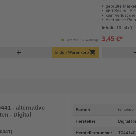
geprüfte Marken
460 Seiten - 5
kein Verlust de
Alternative Pa
Inhalt:
16 ml (0,2
3,45 €*
Lieferzeit: 1-2 Werktage
renkorb Menge
add
shopping_cart
re
In den Warenkorb
41 - alternative
Farben
schwarz
en - Digital
Hersteller
Digital R
0441)
Herstellernummer
T04414