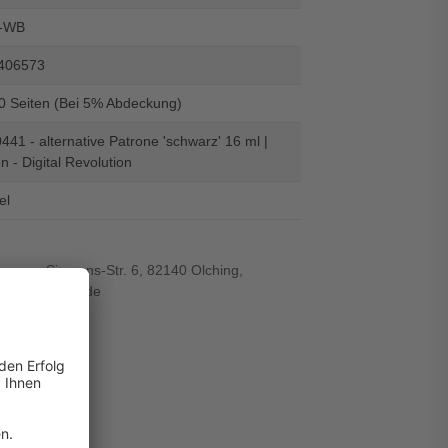
-WB
406573
30 Seiten (Bei 5% Abdeckung)
41 - alternative Patrone 'schwarz' 16 ml |
n - Digital Revolution
el
r-von-Siemens-Str. 6, 82140 Olching,
wiegand-gmbh.de