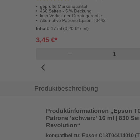
geprüfte Markenqualität
460 Seiten - 5 % Deckung
kein Verlust der Gerätegarantie
Alternative Patrone Epson T0442
Inhalt:
17 ml (0,20 €* / ml)
3,45 €*
Produkt Wa
remove
arrow_back_ios_new
Produktbeschreibung
Produktinformationen „Epson T04
Patrone 'schwarz' 16 ml | 830 Seit
Revolution“
kompatibel zu: Epson C13T04414010 (T