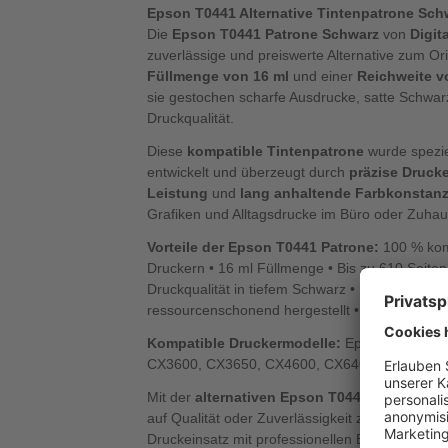
Epson T0441 Alternative Tintenpatrone Schw
Die
Epson T0441 Patrone Schwarz
von
Digit
zuverlässige und preiswerte Alternative zum Ori
Füllmenge von 16 ml
und einer
Reichweite v
sie gestochen scharfe Ausdrucke, satte Schwar
Druckqualität.
Diese
kompatible Tintenpatrone
wurde spezie
entwickelt und überzeugt durch
präzise Druck
Leistung
und
lang anhaltende Farbkonstan
Grafiken und Alltagsdrucke im Büro oder Zuhau
Vorteile der Epson T0441 Patrone:
100 % komp
Druckern • 16 ml Füllmenge • Bis zu 610 Seiten
Druckqualität in tiefem Schwarz • Umweltfreundl
ressourcenschonend hergestellt • Entwickelt & g
Kompatible Druckermodelle:
Epson Stylus C
CX3600, CX3650, CX4600, CX6400, CX6600.
Mit der
alternativen Epson T0441 Patrone
spa
auf Qualität oder Zuverlässigkeit zu verzichten 
Druckeinsatz mit professionellen Ergebnissen.