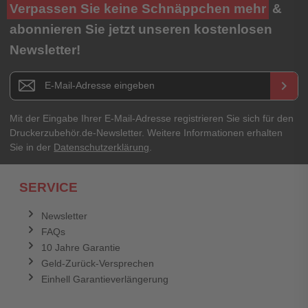
Ihre Bewertung**
Verpassen Sie keine Schnäppchen mehr
&
★
★
★
★
★
abonnieren Sie jetzt unseren kostenlosen
Newsletter!
Titel**
E-Mail-Adresse
Newsletter E-Mail Adresse
keyboard_arrow_right
Ihre Erfahrungen**
Ihr Passwort
Mit der Eingabe Ihrer E-Mail-Adresse registrieren Sie sich für den
Druckerzubehör.de-Newsletter. Weitere Informationen erhalten
Sie in der
Datenschutzerklärung
.
Ich habe mein Passwort vergessen.
SERVICE
Anmelden
Abbrechen
Newsletter
FAQs
Abbrechen
Bewertung abschicken
10 Jahre Garantie
Geld-Zurück-Versprechen
Einhell Garantieverlängerung