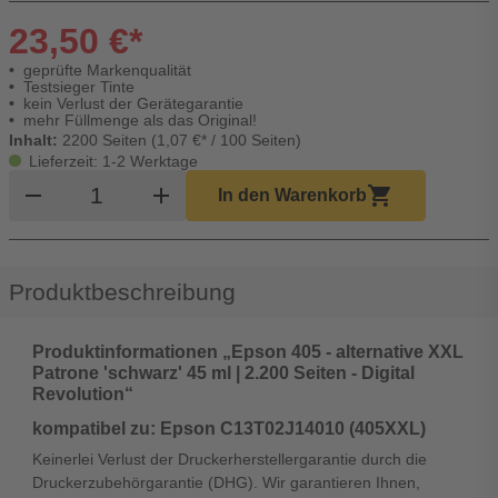
23,50 €*
geprüfte Markenqualität
Testsieger Tinte
kein Verlust der Gerätegarantie
mehr Füllmenge als das Original!
Inhalt:
2200 Seiten (1,07 €* / 100 Seiten)
Lieferzeit: 1-2 Werktage
Produkt Warenkorb Menge
remove
add
shopping_cart
In den Warenkorb
Produktbeschreibung
Produktinformationen „Epson 405 - alternative XXL
Patrone 'schwarz' 45 ml | 2.200 Seiten - Digital
Revolution“
kompatibel zu: Epson C13T02J14010 (405XXL)
Keinerlei Verlust der Druckerherstellergarantie durch die
Druckerzubehörgarantie (DHG). Wir garantieren Ihnen,