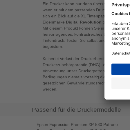
Ein Drucker kann nur dann überzeugende und h
wenn er mit dem passenden Druckerzubehör ausg
sich ein Blick auf die XL Tintenpatrone NO33 m
Eigenmarke
Digital Revolution
gleich mehrfac
Mit diesem Produkt können Sie in magenta druc
hervorragendes, kontrastreiches Ergebnis - ide
Tintendruck. Testen Sie selbst und lassen sich
begeistern.
Keinerlei Verlust der Druckerherstellergarantie 
Druckerzubehörgarantie (DHG). Wir garantieren
Verwendung unser Druckerpatronen im Rahmen
Bedingungen niemals vorzeitig die Herstellerga
gesetzlichen Gewährleistungsrechte verlieren 
werden.
Passend für die Druckermodelle
Epson Expression Premium XP-530 Patrone