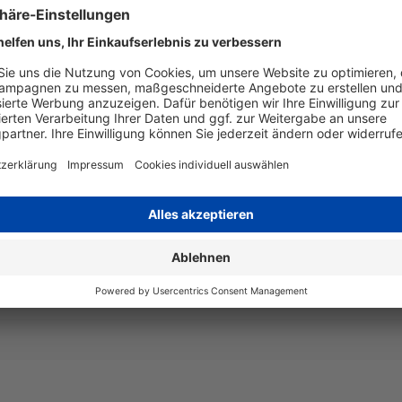
ochwertige Ausdrucke liefern,
Artikelnummer
T336340
estattet ist. Daher lohnt
agenta 12,4 ml unserer
EAN
4255872
h.
ken und erzielen ein
Seitenergiebigkeit
Inhalt in 
al geeignet für den
 von diesem Produkt
Beschreibung
Epson 33 
650 Seite
Art
kompatib
durch die
 Ihnen, dass Sie bei
 der DHG und der dortigen
Angaben zum Hersteller
rantie Ihres Druckers und die
Wiegand & Partner GmbH, Werne
oder diese auch nur gemindert
Deutschland, E-Mail: service@