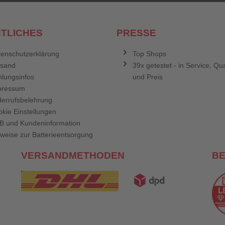
TLICHES
PRESSE
enschutzerklärung
Top Shops
rsand
39x getestet - in Service, Qua
lungsinfos
und Preis
pressum
errufsbelehrung
kie Einstellungen
B und Kundeninformation
weise zur Batterieentsorgung
VERSANDMETHODEN
B