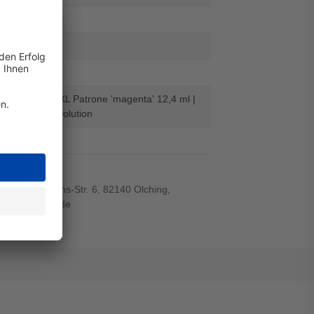
-DR
486858
ml: 13,8
- alternative XL Patrone 'magenta' 12,4 ml |
n - Digital Revolution
el
r-von-Siemens-Str. 6, 82140 Olching,
wiegand-gmbh.de