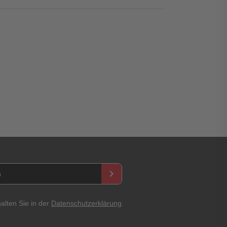
asswort
keyboard_arrow_right
alten Sie in der
Datenschutzerklärung
.
Abbrechen
Bewertung abschicken