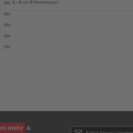
1 - 0
von
0
Bewertungen
0%
0%
0%
Ihre Bewertung**
0%
★
★
★
★
★
0%
Titel**
E-Mail-Adresse
Ihr P
Ihre Erfahrungen**
Ich habe mein Passwort vergessen.
Anmelden
Abbrechen
en mehr
&
Newsletter E-Mail Adresse