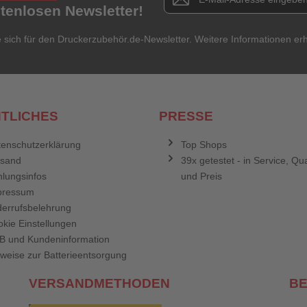
stenlosen Newsletter!
e sich für den Druckerzubehör.de-Newsletter. Weitere Informationen erh
TLICHES
PRESSE
enschutzerklärung
Top Shops
rsand
39x getestet - in Service, Qua
lungsinfos
und Preis
pressum
errufsbelehrung
kie Einstellungen
B und Kundeninformation
weise zur Batterieentsorgung
VERSANDMETHODEN
B