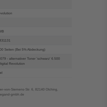
evolution
WB
431131
500 Seiten (Bei 5% Abdeckung)
79 - alternativer Toner 'schwarz' 6.500
Digital Revolution
el
r-von-Siemens-Str. 6, 82140 Olching,
wiegand-gmbh.de