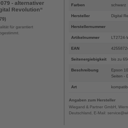
79 - alternativer
Farben
schwarz
gital Revolution“
Hersteller
Digital R
79)
Herstellernummer
ität für garantiert
abgestimmt.
Artikelnummer
LT2724-
EAN
4255872
Seitenergiebigkeit
bis zu 6
Beschreibung
Epson 100
Seiten - 
Art
kompatib
Angaben zum Hersteller
Wiegand & Partner GmbH, Werne
Deutschland, E-Mail: service@