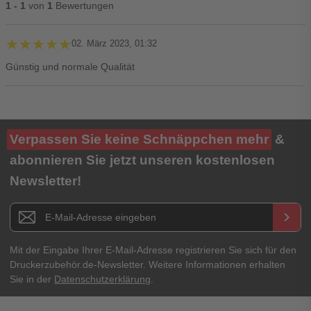
1 - 1
von
1
Bewertungen
★★★★★
★★★★★
02. März 2023, 01:32
Günstig und normale Qualität
Ihre Bewertung**
Verpassen Sie keine Schnäppchen mehr
&
★
★
★
★
★
abonnieren Sie jetzt unseren kostenlosen
Newsletter!
Titel**
E-Mail-Adresse
Newsletter E-Mail Adresse
keyboard_arrow_right
Ihre Erfahrungen**
Ihr Passwort
Mit der Eingabe Ihrer E-Mail-Adresse registrieren Sie sich für den
Druckerzubehör.de-Newsletter. Weitere Informationen erhalten
Sie in der
Datenschutzerklärung
.
Ich habe mein Passwort vergessen.