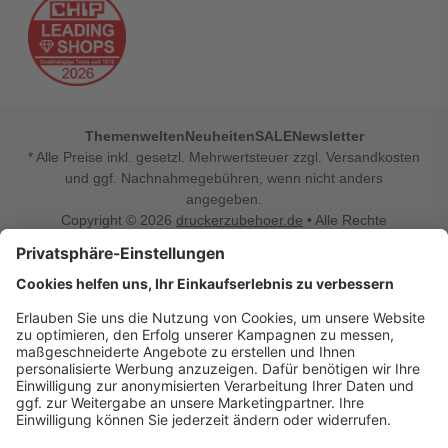
Themenwelten
Neuheiten
SALE
Newsletter
* Alle Preise inkl. gesetzl. Mehrwertsteuer zzgl. Versandkosten
und ggf. Nachnahmegebühren, wenn nicht anders
angegeben.
Copyright © 2026
druckerzubehoer.de
• Alle Rechte
vorbehalten •
Impressum
•
Widerrufsbelehrung
Vertrag widerrufen
Druckerzubehoer.de – preiswerte Qualität für Ihr Office
Sie sind auf der Suche nach dem passenden Druckerzubehör
oder Zubehör für das Büro, den Computer oder Ihr
Smartphone? Dann sind Sie bei Druckerzubehoer.de genau
richtig! Unser breites Sortiment bietet unter anderem Tinte
und Toner für alle gängigen Druckermodelle – großer sowie
kleiner Hersteller. Zugleich sind wir Ihr Online Fachhandel für
allerlei Elektro- und Bürozubehör. Sie möchten Ihr Büro