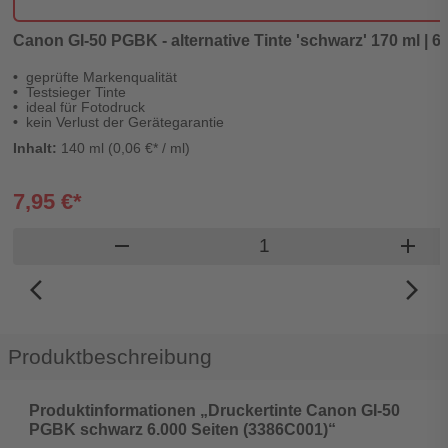
Canon GI-50 PGBK - alternative Tinte 'schwarz' 170 ml | 6.
geprüfte Markenqualität
Testsieger Tinte
ideal für Fotodruck
kein Verlust der Gerätegarantie
Inhalt:
140 ml (0,06 €* / ml)
7,95 €*
Produkt Warenkorb Me
remove
add
arrow_back_ios_new
arrow_forward_ios
Produktbeschreibung
Produktinformationen „Druckertinte Canon GI-50
PGBK schwarz 6.000 Seiten (3386C001)“