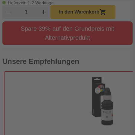
Lieferzeit: 1-2 Werktage
Produkt Warenkorb Menge
remove
add
shopping_cart
In den Warenkorb
Spare 39% auf den Grundpreis mit
Alternativprodukt
Unsere Empfehlungen