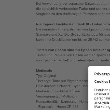
Bei Verwendung der separaten Einzelpatronen 
die tatsächlich verbrauchte Farbe und sparen s
Vergleich zu den dreifarbigen Patronen anderer
Niedrigere Druckkosten dank XL-Tintenpat
Die neuesten Tintenpatronen von Epson gibt e
Standard und XL. Die Größe XL ist ideal für 
kann Ihre Druckkosten um bis zu 25 %2 senken
Tinten von Epson sind für Epson Drucker op
Tinten und Papiere von Epson werden speziell
von Epson entwickelt und liefern stets optimale
Merkmale
Typ: Original
Tintentyp: Tinte auf Pigmentbasis
Druckfarben: Schwarz, Cyan, Magenta, Gelb
Markenkompatibilität: Epson
Versorgungstyp: Multipack
Kompatibilität: - Expression Home XP-425
- Expression Home XP-422