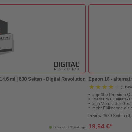
4,6 ml | 600 Seiten - Digital Revolution
Epson 18 - alternat
★★★★★
★★★★★
(1 Bew
geprüfte Premium Qua
Premium Qualitäts-Ti
kein Verlust der Gerä
mehr Füllmenge als d
Inhalt:
2580 Seiten (0,
19,94 €*
Lieferzeit: 1-2 Werktage