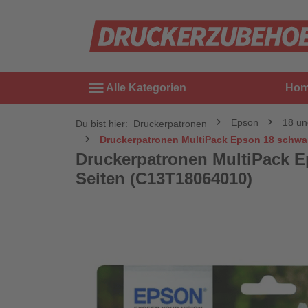
menu
Alle Kategorien
Ho
Epson
18 u
Du bist hier:
Druckerpatronen
Druckerpatronen MultiPack Epson 18 schwarz
Druckerpatronen MultiPack Ep
Seiten (C13T18064010)