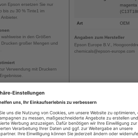
von Epson ersetzen Sie nur
magenta g
o bis zu 30 % Tinte1 im
(C13T18
 Anbieter.
Art
OEM
ronen
s wahlweise in den Größen
Angaben zum Hersteller
das Drucken großer Mengen und
Epson Europe B.V., Hoogoorddre
.
chemicals@epson-europe.com
timiert
 zur Verwendung mit Druckern
 Ergebnisse.