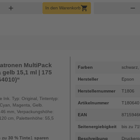
nkorb Menge
add
shopping_cart
remove
In den Warenkorb
atronen MultiPack
Farben
schwarz,
gelb 15,1 ml | 175
64010)“
Hersteller
Epson
Herstellernummer
T1806
Ink. Typ: Original, Tintentyp:
Artikelnummer
T180640
 Cyan, Magenta, Gelb.
: 46 mm, Verpackungshöhe:
EAN
8715946
 120 cm, Palettenhöhe: 55,5
Seitenergiebigkeit
bis zu 7
 zu 30 % Tinte
1
sparen
Beschreibung
Druckerp