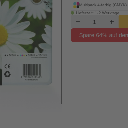
Multipack 4-farbig (CMYK)
Lieferzeit: 1-2 Werktage
Produkt Waren
remove
add
Spare 64% auf den 