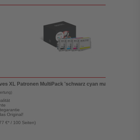
ives XL Patronen MultiPack 'schwarz cyan magenta gelb' - D
ertung)
lität
nte
tegarantie
as Original!
77 €* / 100 Seiten)