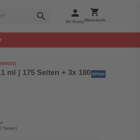
shopping_cart
person
search
Warenkorb
Ihr Konto
r
8064010)
 ml | 175 Seiten + 3x 180
er
0 Seiten)