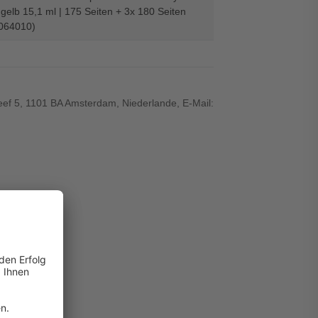
elb 15,1 ml | 175 Seiten + 3x 180 Seiten
064010)
ef 5, 1101 BA Amsterdam, Niederlande, E-Mail: