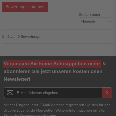
Bewertung schreiben
Sortiert nach
1 - 0
von
0
Bewertungen
Ihre Bewertung**
Verpassen Sie keine Schnäppchen mehr
&
★
★
★
★
★
abonnieren Sie jetzt unseren kostenlosen
Newsletter!
Titel**
E-Mail-Adresse
Newsletter E-Mail Adresse
keyboard_arrow_right
Ihre Erfahrungen**
Ihr Passwort
Mit der Eingabe Ihrer E-Mail-Adresse registrieren Sie sich für den
Druckerzubehör.de-Newsletter. Weitere Informationen erhalten
Sie in der
Datenschutzerklärung
.