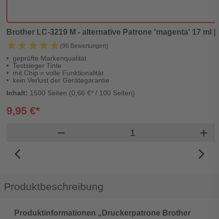
Brother LC-3219 M - alternative Patrone 'magenta' 17 ml | 
★★★★★
★★★★★
(98 Bewertungen)
geprüfte Markenqualität
Testsieger Tinte
mit Chip = volle Funktionalität
kein Verlust der Gerätegarantie
Inhalt:
1500 Seiten (0,66 €* / 100 Seiten)
9,95 €*
Produkt Warenkorb M
remove
add
arrow_back_ios_new
arrow_forward_ios
Produktbeschreibung
Produktinformationen „Druckerpatrone Brother