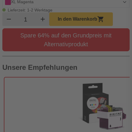
XL Magenta
Lieferzeit: 1-2 Werktage
Produkt Warenkorb Menge
remove
add
shopping_cart
In den Warenkorb
Spare 64% auf den Grundpreis mit
Alternativprodukt
Unsere Empfehlungen