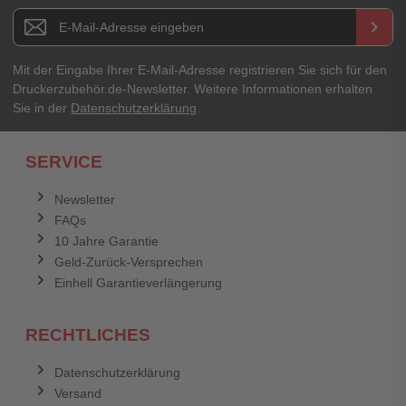
E-Mail-Adresse
Newsletter E-Mail Adresse
keyboard_arrow_right
Ihre Erfahrungen**
Ihr Passwort
Mit der Eingabe Ihrer E-Mail-Adresse registrieren Sie sich für den
Druckerzubehör.de-Newsletter. Weitere Informationen erhalten
Sie in der
Datenschutzerklärung
.
Ich habe mein Passwort vergessen.
SERVICE
Anmelden
Abbrechen
Newsletter
FAQs
Abbrechen
Bewertung abschicken
10 Jahre Garantie
Geld-Zurück-Versprechen
Einhell Garantieverlängerung
RECHTLICHES
Datenschutzerklärung
Versand