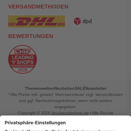
VERSANDMETHODEN
BEWERTUNGEN
Themenwelten
Neuheiten
SALE
Newsletter
* Alle Preise inkl. gesetzl. Mehrwertsteuer zzgl. Versandkosten
und ggf. Nachnahmegebühren, wenn nicht anders
angegeben.
Copyright © 2026
druckerzubehoer.de
• Alle Rechte
vorbehalten •
Impressum
•
Widerrufsbelehrung
Vertrag widerrufen