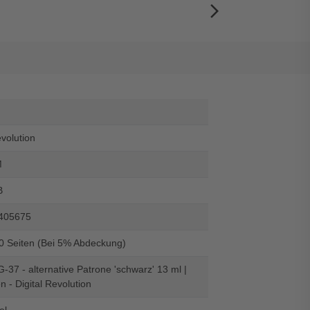
arrow_forward_ios
evolution
M
B
405675
00 Seiten (Bei 5% Abdeckung)
37 - alternative Patrone 'schwarz' 13 ml |
n - Digital Revolution