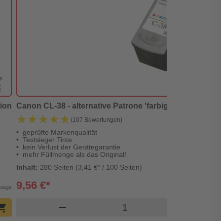
tion
Canon CL-38 - alternative Patrone 'farbig' 12 ml | 280 Se
★★★★★
★★★★★
(107 Bewertungen)
geprüfte Markenqualität
Testsieger Tinte
kein Verlust der Gerätegarantie
mehr Füllmenge als das Original!
Inhalt:
280 Seiten (3,41 €* / 100 Seiten)
9,56 €*
rktage
Produkt Warenkorb Men
ping_cart
remove
add