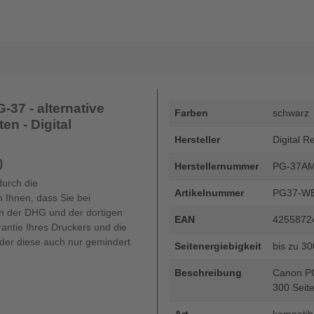
37 - alternative
Farben
schwarz
en - Digital
Hersteller
Digital R
)
Herstellernummer
PG-37A
durch die
Artikelnummer
PG37-W
 Ihnen, dass Sie bei
 der DHG und der dortigen
EAN
4255872
rantie Ihres Druckers und die
oder diese auch nur gemindert
Seitenergiebigkeit
bis zu 3
Beschreibung
Canon PG-
300 Seite