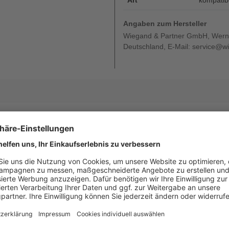
Art
kompatib
Angaben zum Hersteller
Wiegand & Partner GmbH, Werne
Deutschland, E-Mail: service@