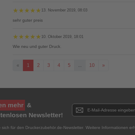
★★★★★
★★★★★
13. November 2019, 08:03
sehr guter preis
★★★★★
★★★★★
10. Oktober 2019, 18:01
Wie neu und guter Druck.
«
1
2
3
4
5
...
10
»
Ihre Bewertung**
★
★
★
★
★
en mehr
&
Newsletter E-Mail Adresse
stenlosen Newsletter!
Titel**
E-Mail-Adresse
Ihr P
e sich für den Druckerzubehör.de-Newsletter. Weitere Informationen erh