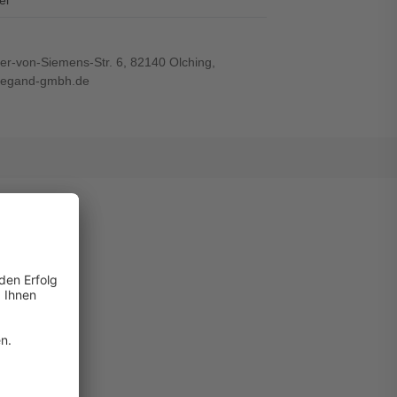
el
r-von-Siemens-Str. 6, 82140 Olching,
wiegand-gmbh.de