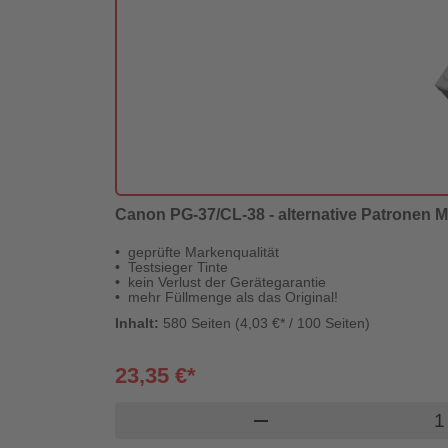
Canon PG-37/CL-38 - alternative Patronen Mul
geprüfte Markenqualität
Testsieger Tinte
kein Verlust der Gerätegarantie
mehr Füllmenge als das Original!
Inhalt:
580 Seiten (4,03 €* / 100 Seiten)
23,35 €*
Prod
remove