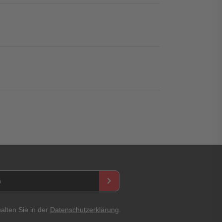
keyboard_arrow_right
asswort
alten Sie in der
Datenschutzerklärung
.