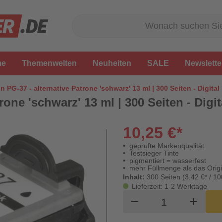
me
Themenwelten
Neuheiten
SALE
Newslette
 PG-37 - alternative Patrone 'schwarz' 13 ml | 300 Seiten - Digita
rone 'schwarz' 13 ml | 300 Seiten - Digi
10,25 €*
geprüfte Markenqualität
Testsieger Tinte
pigmentiert = wasserfest
mehr Füllmenge als das Origi
Inhalt:
300 Seiten (3,42 €* / 10
Lieferzeit: 1-2 Werktage
Produkt Waren
remove
add