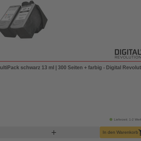
tiPack schwarz 13 ml | 300 Seiten + farbig - Digital Revolu
Lieferzeit: 1-2 We
ukt Warenkorb Menge
add
shop
In den Warenkorb