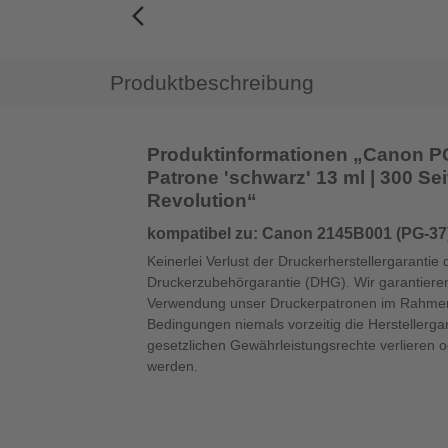
arrow_back_ios_new
Produktbeschreibung
Produktinformationen „Canon PG-
Patrone 'schwarz' 13 ml | 300 Seit
Revolution“
kompatibel zu: Canon 2145B001 (PG-37
Keinerlei Verlust der Druckerherstellergarantie 
Druckerzubehörgarantie (DHG). Wir garantieren
Verwendung unser Druckerpatronen im Rahmen
Bedingungen niemals vorzeitig die Herstellerga
gesetzlichen Gewährleistungsrechte verlieren 
werden.