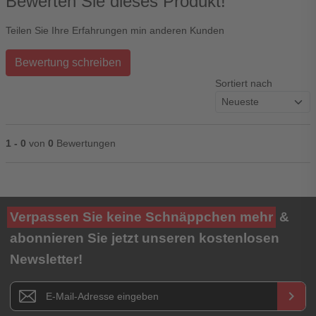
Bewerten Sie dieses Produkt!
Teilen Sie Ihre Erfahrungen min anderen Kunden
Bewertung schreiben
Sortiert nach
1 - 0
von
0
Bewertungen
Ihre Bewertung**
Verpassen Sie keine Schnäppchen mehr
&
★
★
★
★
★
abonnieren Sie jetzt unseren kostenlosen
Newsletter!
Titel**
E-Mail-Adresse
Newsletter E-Mail Adresse
keyboard_arrow_right