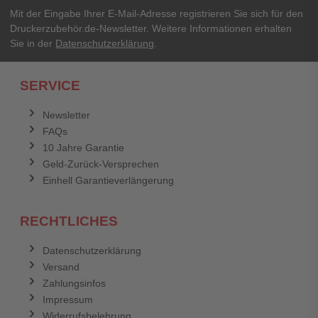
Ihre Erfahrungen**
Ihr Passwort
Mit der Eingabe Ihrer E-Mail-Adresse registrieren Sie sich für den
Druckerzubehör.de-Newsletter. Weitere Informationen erhalten
Sie in der
Datenschutzerklärung
.
Ich habe mein Passwort vergessen.
SERVICE
Anmelden
Abbrechen
Newsletter
FAQs
Abbrechen
Bewertung abschicken
10 Jahre Garantie
Geld-Zurück-Versprechen
Einhell Garantieverlängerung
RECHTLICHES
Datenschutzerklärung
Versand
Zahlungsinfos
Impressum
Widerrufsbelehrung