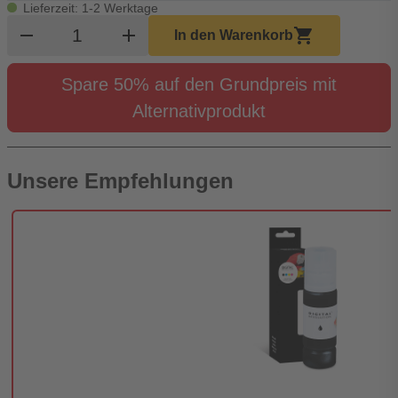
Lieferzeit: 1-2 Werktage
Produkt Warenkorb Menge
remove
add
shopping_cart
In den Warenkorb
Spare 50% auf den Grundpreis mit
Alternativprodukt
Unsere Empfehlungen