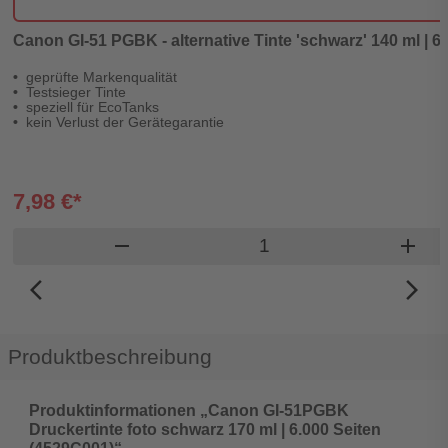
Canon GI-51 PGBK - alternative Tinte 'schwarz' 140 ml | 6.
geprüfte Markenqualität
Testsieger Tinte
speziell für EcoTanks
kein Verlust der Gerätegarantie
7,98 €*
Produkt Warenkorb Me
remove
add
arrow_back_ios_new
arrow_forward_ios
Produktbeschreibung
Produktinformationen „Canon GI-51PGBK
Druckertinte foto schwarz 170 ml | 6.000 Seiten