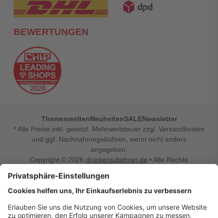
BEWERTUNGEN
Themenwelten
Neuheiten
SALE
Newsletter
* Alle Preise inkl. gesetzl. Mehrwertsteuer zzgl. Versandkosten
und ggf. Nachnahmegebühren, wenn nicht anders
angegeben.
Copyright © 2026
druckerzubehoer.de
• Alle Rechte
vorbehalten •
Impressum
•
Widerrufsbelehrung
Vertrag widerrufen
Druckerzubehoer.de – preiswerte Qualität für Ihr Office
Sie sind auf der Suche nach dem passenden Druckerzubehör
oder Zubehör für das Büro, den Computer oder Ihr