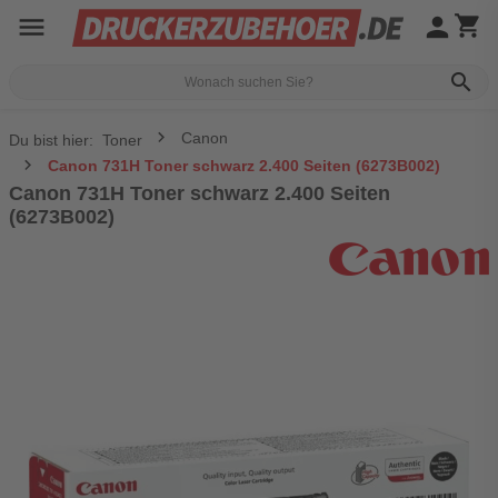
menu
person
shopping_cart
search
Canon
Du bist hier:
Toner
Canon 731H Toner schwarz 2.400 Seiten (6273B002)
Canon 731H Toner schwarz 2.400 Seiten
(6273B002)