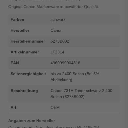
Original Canon Markenware in bewährter Qualität.
Farben
schwarz
Hersteller
Canon
Herstellernummer
6273B002
Artikelnummer
LT2314
EAN
4960999904818
Seitenergiebigkeit
bis zu 2400 Seiten (Bei 5%
Abdeckung)
Beschreibung
Canon 731H Toner schwarz 2.400
Seiten (6273B002)
Art
OEM
Angaben zum Hersteller
Canon Europa N.V., Bovenkerkerweg 59, 1185 XB