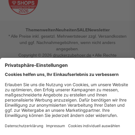
Themenwelten
Neuheiten
SALE
Newsletter
* Alle Preise inkl. gesetzl. Mehrwertsteuer zzgl. Versandkosten
und ggf. Nachnahmegebühren, wenn nicht anders
angegeben.
Copyright © 2026
druckerzubehoer.de
• Alle Rechte
vorbehalten •
Impressum
•
Widerrufsbelehrung
Vertrag widerrufen
Druckerzubehoer.de – preiswerte Qualität für Ihr Office
Sie sind auf der Suche nach dem passenden Druckerzubehör
oder Zubehör für das Büro, den Computer oder Ihr
Smartphone? Dann sind Sie bei Druckerzubehoer.de genau
richtig! Unser breites Sortiment bietet unter anderem Tinte
und Toner für alle gängigen Druckermodelle – großer sowie
kleiner Hersteller. Zugleich sind wir Ihr Online Fachhandel für
allerlei Elektro- und Bürozubehör. Sie möchten Ihr Büro
einrichten, die Werkstatt ausstatten oder den Alltag mit
kleinen Highlights aufpeppen? Neben Bürobedarf und allem,