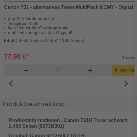
Canon 731 - alternatives Toner MultiPack KCMY - Digital 
geprüfte Markenqualität
Testsieger Tinte
kein Verlust der Gerätegarantie
mehr Füllmenge als das Original!
Inhalt:
8750 Seiten (0,89 €* / 100 Seiten)
77,90 €*
Lieferz
Produkt Warenkorb Menge
remove
add
In den War
arrow_back_ios_new
arrow_forward_ios
Produktbeschreibung
Produktinformationen „Canon 731H Toner schwarz
2.400 Seiten (6273B002)“
Original: Canon 6273B002 (731H)