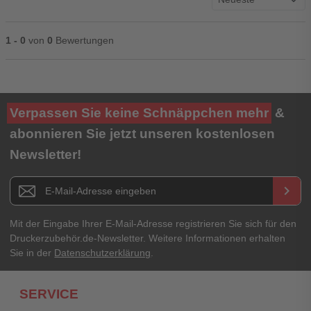
1 - 0
von
0
Bewertungen
Ihre Bewertung**
Verpassen Sie keine Schnäppchen mehr
&
★
★
★
★
★
abonnieren Sie jetzt unseren kostenlosen
Newsletter!
Titel**
E-Mail-Adresse
Newsletter E-Mail Adresse
keyboard_arrow_right
Ihre Erfahrungen**
Ihr Passwort
Mit der Eingabe Ihrer E-Mail-Adresse registrieren Sie sich für den
Druckerzubehör.de-Newsletter. Weitere Informationen erhalten
Sie in der
Datenschutzerklärung
.
Ich habe mein Passwort vergessen.
SERVICE
Anmelden
Abbrechen