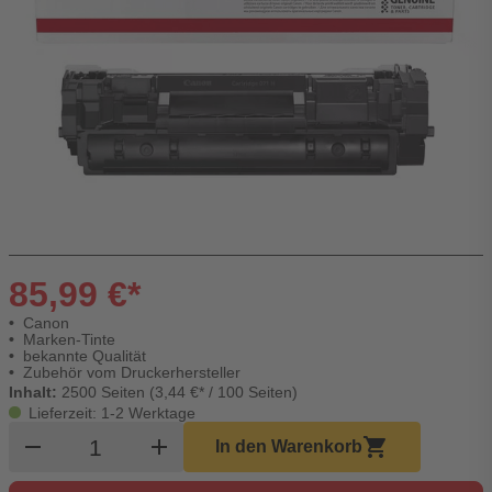
85,99 €*
Canon
Marken-Tinte
bekannte Qualität
Zubehör vom Druckerhersteller
Inhalt:
2500 Seiten (3,44 €* / 100 Seiten)
Lieferzeit: 1-2 Werktage
Produkt Warenkorb Menge
remove
add
shopping_cart
In den Warenkorb