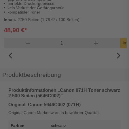
perfekte Druckergebnisse
kein Verlust der Gerätegarantie
kompatibler Toner
Inhalt:
2750 Seiten (1,78 €* / 100 Seiten)
48,90 €*
Produkt Warenkorb Menge
remove
add
In 
arrow_back_ios_new
arrow_forward_ios
Produktbeschreibung
Produktinformationen „Canon 071H Toner schwarz
2.500 Seiten (5646C002)“
Original: Canon 5646C002 (071H)
Original Canon Markenware in bewährter Qualität.
Farben
schwarz