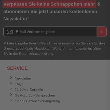
Ihre Bewertung**
Verpassen Sie keine Schnäppchen mehr
&
★
★
★
★
★
abonnieren Sie jetzt unseren kostenlosen
Newsletter!
Titel**
E-Mail-Adresse
Newsletter E-Mail Adresse
keyboard_arrow_right
Ihre Erfahrungen**
Ihr Passwort
Mit der Eingabe Ihrer E-Mail-Adresse registrieren Sie sich für den
Druckerzubehör.de-Newsletter. Weitere Informationen erhalten
Sie in der
Datenschutzerklärung
.
Ich habe mein Passwort vergessen.
SERVICE
Anmelden
Abbrechen
Newsletter
FAQs
Abbrechen
Bewertung abschicken
10 Jahre Garantie
Geld-Zurück-Versprechen
Einhell Garantieverlängerung