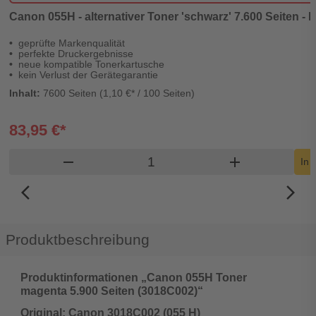
Canon 055H - alternativer Toner 'schwarz' 7.600 Seiten - D
geprüfte Markenqualität
perfekte Druckergebnisse
neue kompatible Tonerkartusche
kein Verlust der Gerätegarantie
Inhalt:
7600 Seiten (1,10 €* / 100 Seiten)
83,95 €*
Produkt Warenkorb Menge
remove
add
In 
arrow_back_ios_new
arrow_forward_ios
Produktbeschreibung
Produktinformationen „Canon 055H Toner
magenta 5.900 Seiten (3018C002)“
Original: Canon 3018C002 (055 H)