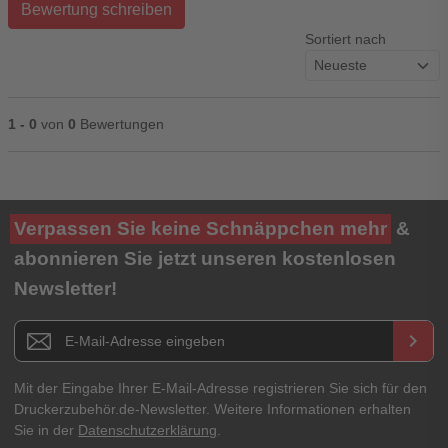
Bewertung schreiben
Sortiert nach
1 - 0
von
0
Bewertungen
Ihre Bewertung**
Verpassen Sie keine Schnäppchen mehr
&
★
★
★
★
★
abonnieren Sie jetzt unseren kostenlosen
Newsletter!
Titel**
E-Mail-Adresse
Newsletter E-Mail Adresse
keyboard_arrow_right
Ihre Erfahrungen**
Ihr Passwort
Mit der Eingabe Ihrer E-Mail-Adresse registrieren Sie sich für den
Druckerzubehör.de-Newsletter. Weitere Informationen erhalten
Sie in der
Datenschutzerklärung
.