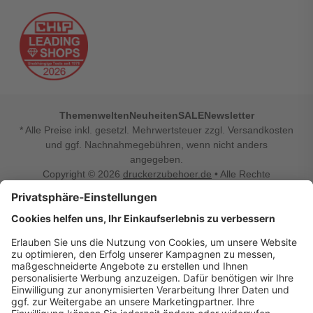
Themenwelten
Neuheiten
SALE
Newsletter
* Alle Preise inkl. gesetzl. Mehrwertsteuer zzgl. Versandkosten
und ggf. Nachnahmegebühren, wenn nicht anders
angegeben.
Copyright © 2026
druckerzubehoer.de
• Alle Rechte
vorbehalten •
Impressum
•
Widerrufsbelehrung
Vertrag widerrufen
Druckerzubehoer.de – preiswerte Qualität für Ihr Office
Sie sind auf der Suche nach dem passenden Druckerzubehör
oder Zubehör für das Büro, den Computer oder Ihr
Smartphone? Dann sind Sie bei Druckerzubehoer.de genau
richtig! Unser breites Sortiment bietet unter anderem Tinte
und Toner für alle gängigen Druckermodelle – großer sowie
kleiner Hersteller. Zugleich sind wir Ihr Online Fachhandel für