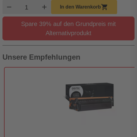
Produkt Warenkorb Menge
remove
add
shopping_cart
In den Warenkorb
Spare 39% auf den Grundpreis mit
Alternativprodukt
Unsere Empfehlungen