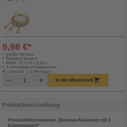
9,98 €*
geölter Bambus
Edelstahl Besteck
Maße: 20 x 20 x 3,2cm
3 verschiedene Käsemesser
Lieferzeit: 1-2 Werktage
Produkt Warenkorb Menge
remove
add
shopping_cart
In den Warenkorb
Produktbeschreibung
Produktinformationen „Bambus Käsebrett mit 3
Käsemessern“