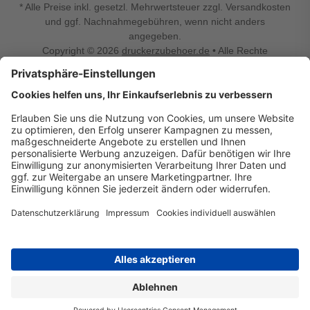
* Alle Preise inkl. gesetzl. Mehrwertsteuer zzgl. Versandkosten
und ggf. Nachnahmegebühren, wenn nicht anders
angegeben.
Copyright © 2026
druckerzubehoer.de
• Alle Rechte
vorbehalten •
Impressum
•
Widerrufsbelehrung
Vertrag widerrufen
Druckerzubehoer.de – preiswerte Qualität für Ihr Office
Sie sind auf der Suche nach dem passenden Druckerzubehör
oder Zubehör für das Büro, den Computer oder Ihr
Smartphone? Dann sind Sie bei Druckerzubehoer.de genau
richtig! Unser breites Sortiment bietet unter anderem Tinte
und Toner für alle gängigen Druckermodelle – großer sowie
kleiner Hersteller. Zugleich sind wir Ihr Online Fachhandel für
allerlei Elektro- und Bürozubehör. Sie möchten Ihr Büro
einrichten, die Werkstatt ausstatten oder den Alltag mit
kleinen Highlights aufpeppen? Neben Bürobedarf und allem,
was Ihren Arbeitsplatz noch komfortabler macht, finden Sie
bei uns auch Bastelspaß, Schulbedarf, Beleuchtung,
Autozubehör, Freizeit- und Küchengadgets sowie vieles mehr
für die ganze Familie. Entdecken Sie günstige Angebote und
allerlei Ideen auf Druckerzubehoer.de!