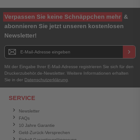
Ihre Bewertung**
Verpassen Sie keine Schnäppchen mehr
&
★
★
★
★
★
abonnieren Sie jetzt unseren kostenlosen
Newsletter!
Titel**
E-Mail-Adresse
Newsletter E-Mail Adresse
keyboard_arrow_right
Ihre Erfahrungen**
Ihr Passwort
Mit der Eingabe Ihrer E-Mail-Adresse registrieren Sie sich für den
Druckerzubehör.de-Newsletter. Weitere Informationen erhalten
Sie in der
Datenschutzerklärung
.
Ich habe mein Passwort vergessen.
SERVICE
Anmelden
Abbrechen
Newsletter
FAQs
Abbrechen
Bewertung abschicken
10 Jahre Garantie
Geld-Zurück-Versprechen
Einhell Garantieverlängerung