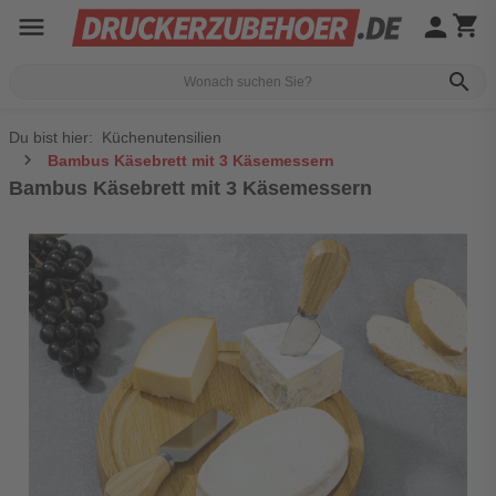
menu
person
shopping_cart
search
Du bist hier:
Küchenutensilien
Bambus Käsebrett mit 3 Käsemessern
Bambus Käsebrett mit 3 Käsemessern