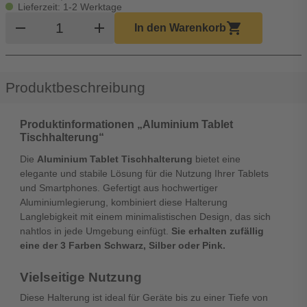
Lieferzeit: 1-2 Werktage
Produkt Warenkorb Menge
remove
add
shopping_cart
In den Warenkorb
Produktbeschreibung
Produktinformationen „Aluminium Tablet
Tischhalterung“
Die
Aluminium Tablet Tischhalterung
bietet eine
elegante und stabile Lösung für die Nutzung Ihrer Tablets
und Smartphones. Gefertigt aus hochwertiger
Aluminiumlegierung, kombiniert diese Halterung
Langlebigkeit mit einem minimalistischen Design, das sich
nahtlos in jede Umgebung einfügt.
Sie erhalten zufällig
eine der 3 Farben Schwarz, Silber oder Pink.
Vielseitige Nutzung
Diese Halterung ist ideal für Geräte bis zu einer Tiefe von