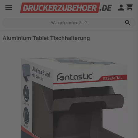
menu
person
shopping_cart
search
Aluminium Tablet Tischhalterung