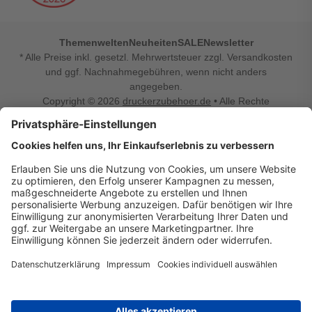
Themenwelten
Neuheiten
SALE
Newsletter
* Alle Preise inkl. gesetzl. Mehrwertsteuer zzgl. Versandkosten
und ggf. Nachnahmegebühren, wenn nicht anders
angegeben.
Copyright © 2026
druckerzubehoer.de
• Alle Rechte
vorbehalten •
Impressum
•
Widerrufsbelehrung
Vertrag widerrufen
Druckerzubehoer.de – preiswerte Qualität für Ihr Office
Sie sind auf der Suche nach dem passenden Druckerzubehör
oder Zubehör für das Büro, den Computer oder Ihr
Smartphone? Dann sind Sie bei Druckerzubehoer.de genau
richtig! Unser breites Sortiment bietet unter anderem Tinte
und Toner für alle gängigen Druckermodelle – großer sowie
kleiner Hersteller. Zugleich sind wir Ihr Online Fachhandel für
allerlei Elektro- und Bürozubehör. Sie möchten Ihr Büro
einrichten, die Werkstatt ausstatten oder den Alltag mit
kleinen Highlights aufpeppen? Neben Bürobedarf und allem,
was Ihren Arbeitsplatz noch komfortabler macht, finden Sie