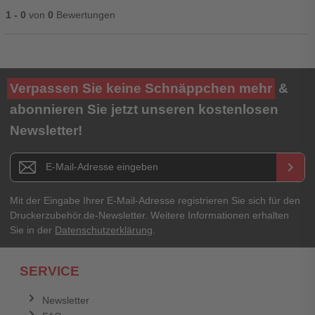
1 - 0
von
0
Bewertungen
Ihre Bewertung**
Verpassen Sie keine Schnäppchen mehr
&
★
★
★
★
★
abonnieren Sie jetzt unseren kostenlosen
Newsletter!
Titel**
E-Mail-Adresse
Newsletter E-Mail Adresse
keyboard_arrow_right
Ihre Erfahrungen**
Ihr Passwort
Mit der Eingabe Ihrer E-Mail-Adresse registrieren Sie sich für den
Druckerzubehör.de-Newsletter. Weitere Informationen erhalten
Sie in der
Datenschutzerklärung
.
Ich habe mein Passwort vergessen.
SERVICE
Anmelden
Abbrechen
Newsletter