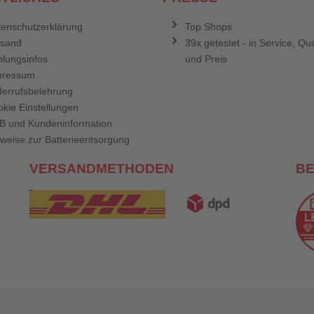
enschutzerklärung
Top Shops
rsand
39x getestet - in Service, Qua
lungsinfos
und Preis
pressum
errufsbelehrung
kie Einstellungen
B und Kundeninformation
weise zur Batterieentsorgung
VERSANDMETHODEN
B