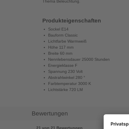
Thema Beleuchtung.
Produkteigenschaften
Sockel E14
Bauform Classic
Lichtfarbe Warmweiß
Höhe 117 mm
Breite 60 mm
Nennlebensdauer 25000 Stunden
Energieklasse F
Spannung 230 Volt
Abstrahlwinkel 280 °
Farbtemperatur 3000 K
Lichtstärke 720 LM
Bewertungen
21 von 21 Bewertungen