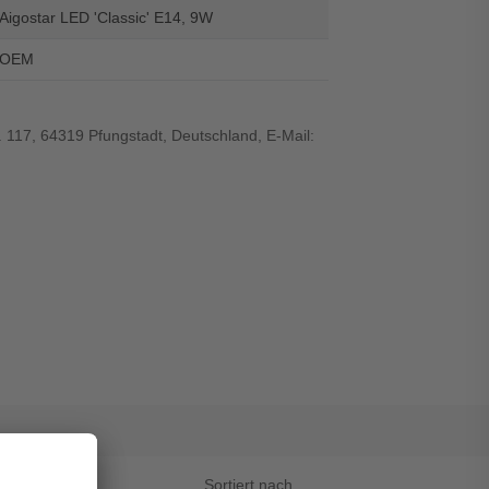
Aigostar LED 'Classic' E14, 9W
OEM
 117, 64319 Pfungstadt, Deutschland, E-Mail:
Sortiert nach