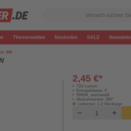
me
Themenwelten
Neuheiten
SALE
Newslette
14, 9W
9W
2,45 €*
720 Lumen
Energieklasse: F
3000K, warmweiß
Abstrahlwinkel: 280°
Lieferzeit: 1-2 Werktage
Produkt Waren
remove
add