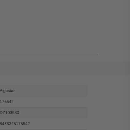
Aigostar
175542
DZ103980
8433325175542