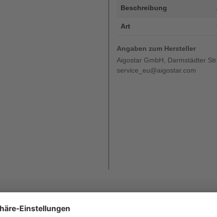
Beschreibung
Art
Angaben zum Hersteller
Aigostar GmbH, Darmstädter Str.
service_eu@aigostar.com