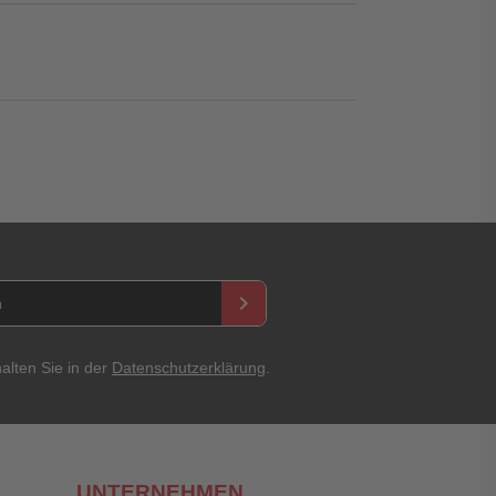
keyboard_arrow_right
asswort
alten Sie in der
Datenschutzerklärung
.
UNTERNEHMEN