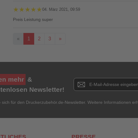
★★★★★
★★★★★
04. März 2021, 09:59
Preis Leistung super
«
1
2
3
»
Ihre Bewertung**
★
★
★
★
★
en mehr
&
Newsletter E-Mail Adresse
stenlosen Newsletter!
Titel**
E-Mail-Adresse
Ihr P
e sich für den Druckerzubehör.de-Newsletter. Weitere Informationen erh
Ihre Erfahrungen**
Ich habe mein Passwort vergessen.
Anmelden
Abbrechen
TLICHES
PRESSE