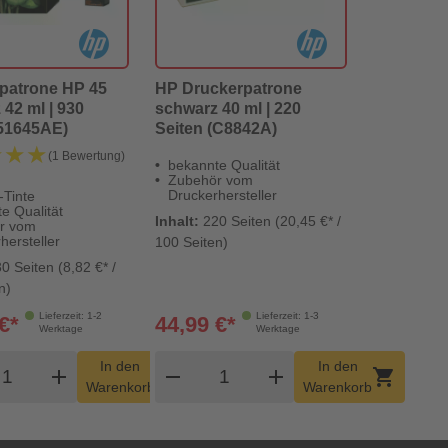
patrone HP 45
HP Druckerpatrone
42 ml | 930
schwarz 40 ml | 220
(51645AE)
Seiten (C8842A)
★★★
★★★
(1 Bewertung)
bekannte Qualität
Zubehör vom
Druckerhersteller
Tinte
e Qualität
Inhalt:
220 Seiten (20,45 €* /
r vom
hersteller
100 Seiten)
0 Seiten (8,82 €* /
n)
Lieferzeit: 1-2
Lieferzeit: 1-3
€*
44,99 €*
Werktage
Werktage
odukt Warenkorb Menge
Produkt Warenkorb Menge
In den
In den
add
shopping_cart
remove
add
shopping_cart
Warenkorb
Warenkorb