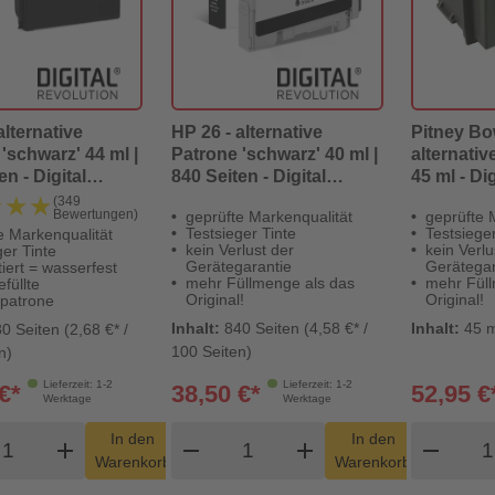
alternative
HP 26 - alternative
Pitney Bo
'schwarz' 44 ml |
Patrone 'schwarz' 40 ml |
alternativ
en - Digital
840 Seiten - Digital
45 ml - Di
ion
Revolution
★★★
★★★
(349
Bewertungen)
geprüfte Markenqualität
geprüfte 
Testsieger Tinte
Testsieger
e Markenqualität
kein Verlust der
kein Verlu
ger Tinte
Gerätegarantie
Gerätegar
iert = wasserfest
mehr Füllmenge als das
mehr Füll
füllte
Original!
Original!
lpatrone
Inhalt:
840 Seiten (4,58 €* /
Inhalt:
45 m
0 Seiten (2,68 €* /
100 Seiten)
n)
Lieferzeit: 1-2
Lieferzeit: 1-2
€*
38,50 €*
52,95 €
Werktage
Werktage
odukt Warenkorb Menge
Produkt Warenkorb Menge
Pro
In den
In den
add
shopping_cart
remove
add
shopping_cart
remove
Warenkorb
Warenkorb