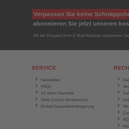
Verpassen Sie keine Schnäppch
abonnieren Sie jetzt unseren ko
Mit der Eingabe Ihrer E-Mail-Adresse registrieren Si
SERVICE
RECH
Newsletter
Dat
FAQs
Ve
10 Jahre Garantie
Zah
Geld-Zurück-Versprechen
Im
Einhell Garantieverlängerung
Wid
Coo
AG
Hin