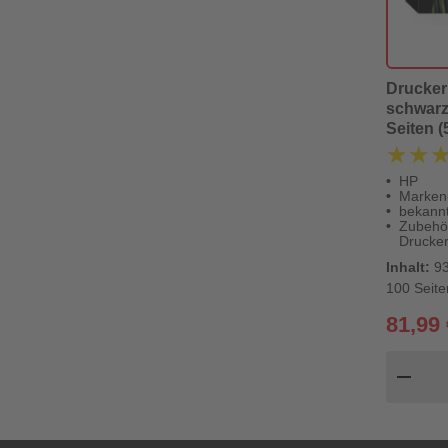
Drucker
schwarz 
Seiten 
★★
★★
HP
Marken-
bekannt
Zubehö
Drucker
Inhalt:
93
100 Seite
81,99 
Pr
remove