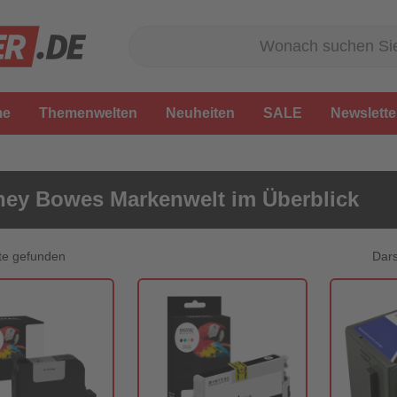
me
Themenwelten
Neuheiten
SALE
Newslette
ney Bowes Markenwelt im Überblick
Dars
te gefunden