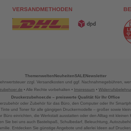
VERSANDMETHODEN
B
Themenwelten
Neuheiten
SALE
Newsletter
l. Mehrwertsteuer zzgl. Versandkosten und ggf. Nachnahmegebühren, w
zubehoer.de
• Alle Rechte vorbehalten •
Impressum
•
Widerrufsbelehr
Druckerzubehoer.de – preiswerte Qualität für Ihr Office
erzubehör oder Zubehör für das Büro, den Computer oder Ihr Smartp
 Tinte und Toner für alle gängigen Druckermodelle – großer sowie klein
Ihr Büro einrichten, die Werkstatt ausstatten oder den Alltag mit klein
den Sie bei uns auch Bastelspaß, Schulbedarf, Beleuchtung, Autozubehö
milie. Entdecken Sie günstige Angebote und allerlei Ideen auf Drucke