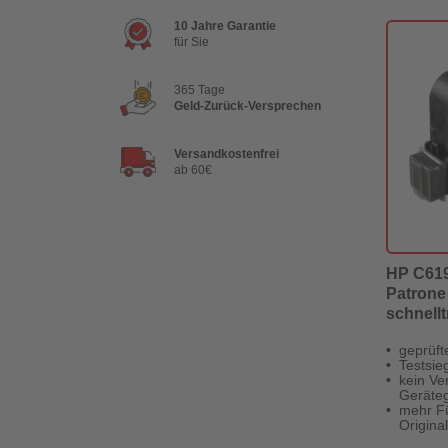
10 Jahre Garantie
für Sie
365 Tage
Geld-Zurück-Versprechen
Versandkostenfrei
ab 60€
HP C6195
Patrone
schnellt
Digital 
geprüft
Testsie
kein Ver
Geräteg
mehr Fü
Original