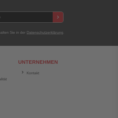
keyboard_arrow_right
alten Sie in der
Datenschutzerklärung
.
UNTERNEHMEN
Kontakt
lität