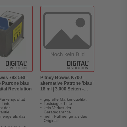
wes 793-5BI -
Pitney Bowes K700 -
e Patrone blau
alternative Patrone 'blau'
gital Revolution
18 ml | 3.000 Seiten -
Digital Revolution
Markenqualität
geprüfte Markenqualität
 Tinte
Testsieger Tinte
st der
kein Verlust der
antie
Gerätegarantie
menge als das
mehr Füllmenge als das
Original!