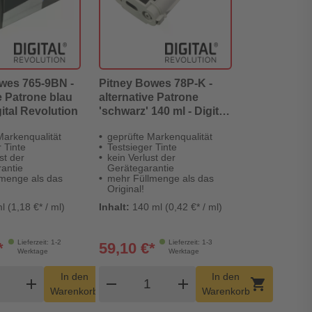
wes 765-9BN -
Pitney Bowes 78P-K -
e Patrone blau
alternative Patrone
gital Revolution
'schwarz' 140 ml - Digital
Revolution
Markenqualität
geprüfte Markenqualität
 Tinte
Testsieger Tinte
st der
kein Verlust der
antie
Gerätegarantie
menge als das
mehr Füllmenge als das
Original!
l (1,18 €* / ml)
Inhalt:
140 ml (0,42 €* / ml)
Lieferzeit: 1-2
Lieferzeit: 1-3
*
59,10 €*
Werktage
Werktage
dukt Warenkorb Menge
Produkt Warenkorb Menge
In den
In den
add
shopping_cart
remove
add
shopping_cart
Warenkorb
Warenkorb