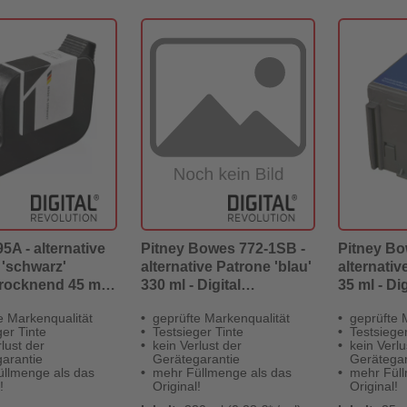
A - alternative
Pitney Bowes 772-1SB -
Pitney Bo
 'schwarz'
alternative Patrone 'blau'
alternativ
rocknend 45 ml -
330 ml - Digital
35 ml - Di
Revolution
Revolution
e Markenqualität
geprüfte Markenqualität
geprüfte 
ger Tinte
Testsieger Tinte
Testsieger
lust der
kein Verlust der
kein Verlu
arantie
Gerätegarantie
Gerätegar
llmenge als das
mehr Füllmenge als das
mehr Füll
!
Original!
Original!