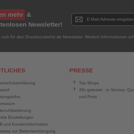
en mehr
&
Newsletter E-Mail Adresse
stenlosen Newsletter!
e sich für den Druckerzubehör.de-Newsletter. Weitere Informationen erh
TLICHES
PRESSE
enschutzerklärung
Top Shops
rsand
39x getestet - in Service, Qua
lungsinfos
und Preis
pressum
errufsbelehrung
kie Einstellungen
B und Kundeninformation
weise zur Batterieentsorgung