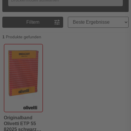
Preisreihenfolge
tune
Filtern
1
Produkte gefunden
Originalband
Olivetti ETP 55
82025 schwarz