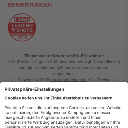
BEWERTUNGEN
Themenwelten
Neuheiten
SALE
Newsletter
* Alle Preise inkl. gesetzl. Mehrwertsteuer zzgl. Versandkosten
und ggf. Nachnahmegebühren, wenn nicht anders
angegeben.
Copyright © 2026
druckerzubehoer.de
• Alle Rechte
vorbehalten •
Impressum
•
Widerrufsbelehrung
Vertrag widerrufen
Druckerzubehoer.de – preiswerte Qualität für Ihr Office
Sie sind auf der Suche nach dem passenden Druckerzubehör
oder Zubehör für das Büro, den Computer oder Ihr
Smartphone? Dann sind Sie bei Druckerzubehoer.de genau
richtig! Unser breites Sortiment bietet unter anderem Tinte