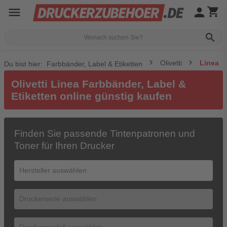
menu
person
shopping_cart
search
Olivetti
Linea
Du bist hier:
Farbbänder, Label & Etiketten
Olivetti Linea Farbbänder, Label &
Etiketten online günstig kaufen
Finden Sie passende Tintenpatronen und
Toner für Ihren Drucker