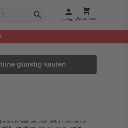
shopping_cart
person
search
Warenkorb
Ihr Konto
r
nline günstig kaufen
 Bei uns erhalten Sie 5 kompatible Produkte, die
ginal Druckerpatronen von Ricoh oder unserer