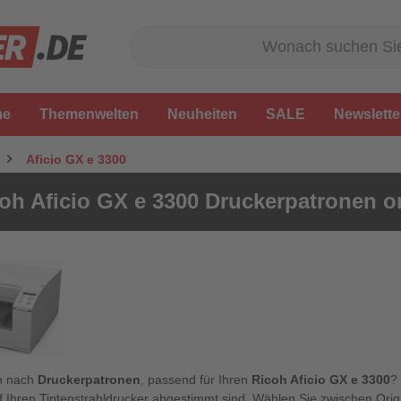
me
Themenwelten
Neuheiten
SALE
Newslette
Aficio GX e 3300
oh Aficio GX e 3300 Druckerpatronen o
n nach
Druckerpatronen
, passend für Ihren
Ricoh Aficio GX e 3300
?
f Ihren Tintenstrahldrucker abgestimmt sind. Wählen Sie zwischen Ori