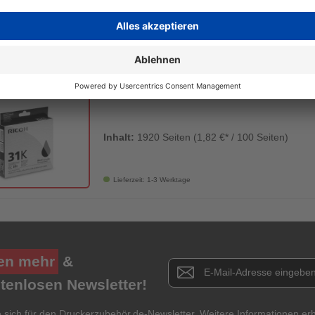
Lieferzeit: 1-3 Werktage
Ricoh Gel Cartridge 405688 GC-31
Inhalt:
1920 Seiten (1,82 €* / 100 Seiten)
Lieferzeit: 1-3 Werktage
en mehr
&
Newsletter E-Mail Adresse
stenlosen Newsletter!
e sich für den Druckerzubehör.de-Newsletter. Weitere Informationen erh