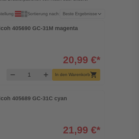
tellung:
Sortierung nach:
 Ricoh 405690 GC-31M magenta
20,99 €*
Produkt Warenkorb Menge
remove
add
shopping_cart
In den Warenkorb
Ricoh 405689 GC-31C cyan
21,99 €*