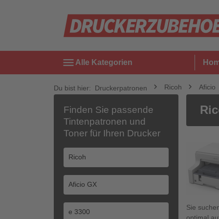
menu
Alle Kategorien
Ho
Ricoh
Aficio
Du bist hier:
Druckerpatronen
Ric
Finden Sie passende
Tintenpatronen und
Toner für Ihren Drucker
Sie suche
optimal au