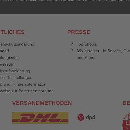
TLICHES
PRESSE
enschutzerklärung
Top Shops
rsand
39x getestet - in Service, Qua
lungsinfos
und Preis
pressum
errufsbelehrung
kie Einstellungen
B und Kundeninformation
weise zur Batterieentsorgung
VERSANDMETHODEN
B