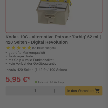
Kodak 10C - alternative Patrone 'farbig' 62 ml |
420 Seiten - Digital Revolution
★★★★★
★★★★★
(56 Bewertungen)
geprüfte Markenqualität
Testsieger Tinte
mit Chip = volle Funktionalität
kein Verlust der Gerätegarantie
Inhalt:
420 Seiten (1,42 €* / 100 Seiten)
5,95 €*
Lieferzeit: 1-2 Werktage
Produkt Warenkorb Menge
remove
add
shopping_cart
In den Warenkorb