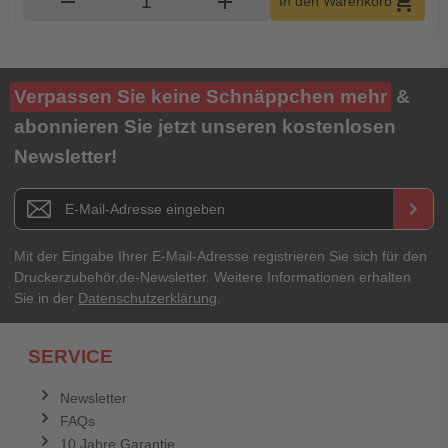
remove
add
shopping_cart
In den Warenkorb
Verpassen Sie keine Schnäppchen mehr
&
abonnieren Sie jetzt unseren kostenlosen
Newsletter!
Newsletter E-Mail Adresse
keyboard_arrow_right
Mit der Eingabe Ihrer E-Mail-Adresse registrieren Sie sich für den
Druckerzubehör.de-Newsletter. Weitere Informationen erhalten
Sie in der
Datenschutzerklärung
.
SERVICE
Newsletter
FAQs
10 Jahre Garantie