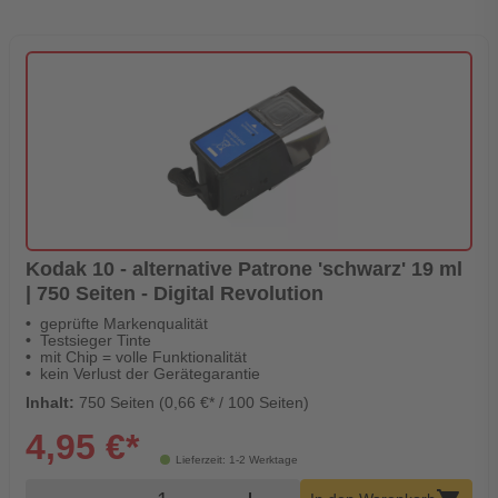
Kodak 10 - alternative Patrone 'schwarz' 19 ml
| 750 Seiten - Digital Revolution
geprüfte Markenqualität
Testsieger Tinte
mit Chip = volle Funktionalität
kein Verlust der Gerätegarantie
Inhalt:
750 Seiten (0,66 €* / 100 Seiten)
4,95 €*
Lieferzeit: 1-2 Werktage
Produkt Warenkorb Menge