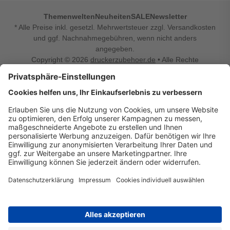
Themenwelten
Neuheiten
SALE
Newsletter
* Alle Preise inkl. gesetzl. Mehrwertsteuer zzgl. Versandkosten
und ggf. Nachnahmegebühren, wenn nicht anders
angegeben.
Copyright © 2026
druckerzubehoer.de
• Alle Rechte
vorbehalten •
Impressum
•
Widerrufsbelehrung
Vertrag widerrufen
Druckerzubehoer.de – preiswerte Qualität für Ihr Office
Sie sind auf der Suche nach dem passenden Druckerzubehör
oder Zubehör für das Büro, den Computer oder Ihr
Smartphone? Dann sind Sie bei Druckerzubehoer.de genau
richtig! Unser breites Sortiment bietet unter anderem Tinte
und Toner für alle gängigen Druckermodelle – großer sowie
kleiner Hersteller. Zugleich sind wir Ihr Online Fachhandel für
allerlei Elektro- und Bürozubehör. Sie möchten Ihr Büro
einrichten, die Werkstatt ausstatten oder den Alltag mit
kleinen Highlights aufpeppen? Neben Bürobedarf und allem,
was Ihren Arbeitsplatz noch komfortabler macht, finden Sie
bei uns auch Bastelspaß, Schulbedarf, Beleuchtung,
Autozubehör, Freizeit- und Küchengadgets sowie vieles mehr