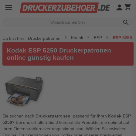
menu
person
shopping_cart
search
Kodak
ESP
ESP 5250
Du bist hier:
Druckerpatronen
Kodak ESP 5250 Druckerpatronen
online günstig kaufen
Sie suchen nach
Druckerpatronen
, passend für Ihren
Kodak ESP
5250
? Bei uns erhalten Sie 3 kompatible Produkte, die optimal auf
Ihren Tintenstrahldrucker abgestimmt sind. Wählen Sie zwischen
Original Druckerpatronen von Kodak oder unserer preiswerten