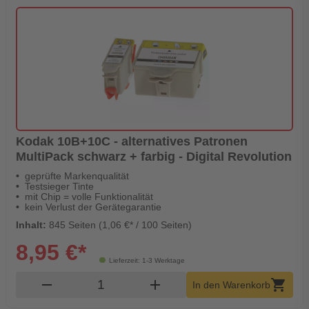
Kodak 10B+10C - alternatives Patronen
MultiPack schwarz + farbig - Digital Revolution
geprüfte Markenqualität
Testsieger Tinte
mit Chip = volle Funktionalität
kein Verlust der Gerätegarantie
Inhalt:
845 Seiten (1,06 €* / 100 Seiten)
8,95 €*
Lieferzeit: 1-3 Werktage
Produkt Warenkorb Menge
remove
add
shopping_cart
In den Warenkorb