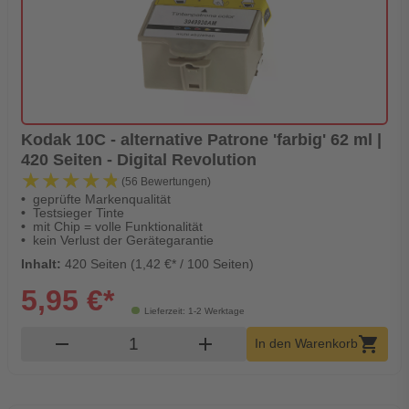
Kodak 10C - alternative Patrone 'farbig' 62 ml |
420 Seiten - Digital Revolution
★★★★★
★★★★★
(56 Bewertungen)
geprüfte Markenqualität
Testsieger Tinte
mit Chip = volle Funktionalität
kein Verlust der Gerätegarantie
Inhalt:
420 Seiten (1,42 €* / 100 Seiten)
5,95 €*
Lieferzeit: 1-2 Werktage
Produkt Warenkorb Menge
remove
add
shopping_cart
In den Warenkorb