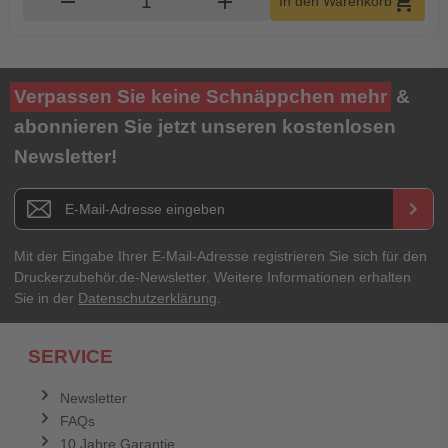
remove
add
shopping_cart
In den Warenkorb
Verpassen Sie keine Schnäppchen mehr
&
abonnieren Sie jetzt unseren kostenlosen
Newsletter!
Newsletter E-Mail Adresse
keyboard_arrow_right
Mit der Eingabe Ihrer E-Mail-Adresse registrieren Sie sich für den
Druckerzubehör.de-Newsletter. Weitere Informationen erhalten
Sie in der
Datenschutzerklärung
.
SERVICE
Newsletter
FAQs
10 Jahre Garantie