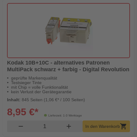
Kodak 10B+10C - alternatives Patronen
MultiPack schwarz + farbig - Digital Revolution
geprüfte Markenqualität
Testsieger Tinte
mit Chip = volle Funktionalität
kein Verlust der Gerätegarantie
Inhalt:
845 Seiten (1,06 €* / 100 Seiten)
8,95 €*
Lieferzeit: 1-3 Werktage
Produkt Warenkorb Menge
remove
add
shopping_cart
In den Warenkorb