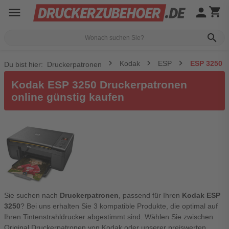
menu
person
shopping_cart
search
Kodak
ESP
ESP 3250
Du bist hier:
Druckerpatronen
Kodak ESP 3250 Druckerpatronen
online günstig kaufen
Sie suchen nach
Druckerpatronen
, passend für Ihren
Kodak ESP
3250
? Bei uns erhalten Sie 3 kompatible Produkte, die optimal auf
Ihren Tintenstrahldrucker abgestimmt sind. Wählen Sie zwischen
Original Druckerpatronen von Kodak oder unserer preiswerten