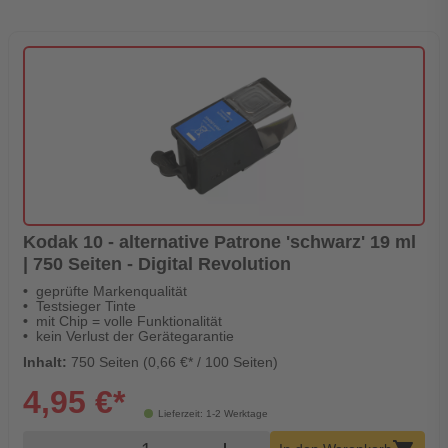
Kodak 10 - alternative Patrone 'schwarz' 19 ml
| 750 Seiten - Digital Revolution
geprüfte Markenqualität
Testsieger Tinte
mit Chip = volle Funktionalität
kein Verlust der Gerätegarantie
Inhalt:
750 Seiten (0,66 €* / 100 Seiten)
4,95 €*
Lieferzeit: 1-2 Werktage
Produkt Warenkorb Menge