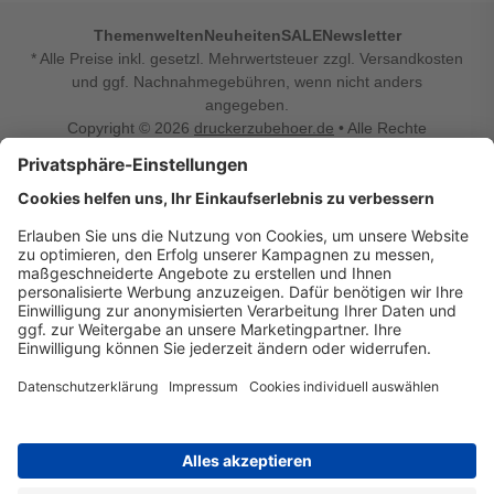
Themenwelten
Neuheiten
SALE
Newsletter
* Alle Preise inkl. gesetzl. Mehrwertsteuer zzgl. Versandkosten
und ggf. Nachnahmegebühren, wenn nicht anders
angegeben.
Copyright © 2026
druckerzubehoer.de
• Alle Rechte
vorbehalten •
Impressum
•
Widerrufsbelehrung
Vertrag widerrufen
Druckerzubehoer.de – preiswerte Qualität für Ihr Office
Sie sind auf der Suche nach dem passenden Druckerzubehör
oder Zubehör für das Büro, den Computer oder Ihr
Smartphone? Dann sind Sie bei Druckerzubehoer.de genau
richtig! Unser breites Sortiment bietet unter anderem Tinte
und Toner für alle gängigen Druckermodelle – großer sowie
kleiner Hersteller. Zugleich sind wir Ihr Online Fachhandel für
allerlei Elektro- und Bürozubehör. Sie möchten Ihr Büro
einrichten, die Werkstatt ausstatten oder den Alltag mit
kleinen Highlights aufpeppen? Neben Bürobedarf und allem,
was Ihren Arbeitsplatz noch komfortabler macht, finden Sie
bei uns auch Bastelspaß, Schulbedarf, Beleuchtung,
Autozubehör, Freizeit- und Küchengadgets sowie vieles mehr