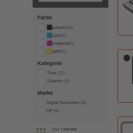
Farbe
schwarz
(4)
cyan
(2)
magenta
(3)
gelb
(2)
Kategorie
Tinte
(11)
Zubehör
(3)
Marke
Digital Revolution
(6)
HP
(8)
Über
7.000.000