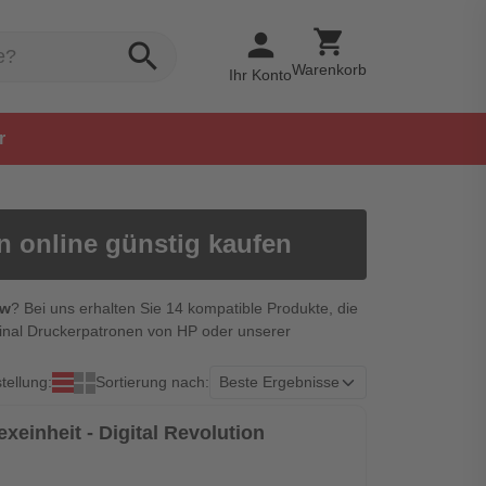
shopping_cart
person
search
Warenkorb
Ihr Konto
r
n online günstig kaufen
dw
? Bei uns erhalten Sie 14 kompatible Produkte, die
ginal Druckerpatronen von HP oder unserer
tellung:
Sortierung nach:
xeinheit - Digital Revolution