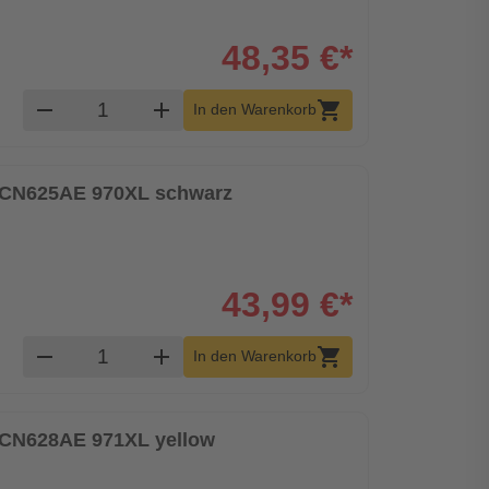
48,35 €*
Produkt Warenkorb Menge
remove
add
shopping_cart
In den Warenkorb
HP CN625AE 970XL schwarz
43,99 €*
Produkt Warenkorb Menge
remove
add
shopping_cart
In den Warenkorb
HP CN628AE 971XL yellow