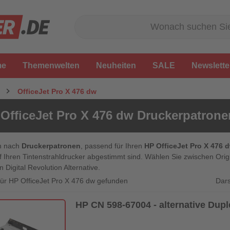
me
Themenwelten
Neuheiten
SALE
Newslette
OfficeJet Pro X 476 dw
OfficeJet Pro X 476 dw Druckerpatrone
n nach
Druckerpatronen
, passend für Ihren
HP OfficeJet Pro X 476 
f Ihren Tintenstrahldrucker abgestimmt sind. Wählen Sie zwischen Ori
n Digital Revolution Alternative.
Dars
 für HP OfficeJet Pro X 476 dw gefunden
HP CN 598-67004 - alternative Duple