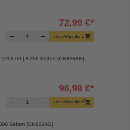
72,99 €*
Produkt Warenkorb Menge
remove
add
shopping_cart
In den Warenkorb
73,5 ml | 9.200 Seiten (CN625AE)
96,98 €*
Produkt Warenkorb Menge
remove
add
shopping_cart
In den Warenkorb
500 Seiten (CN623AE)