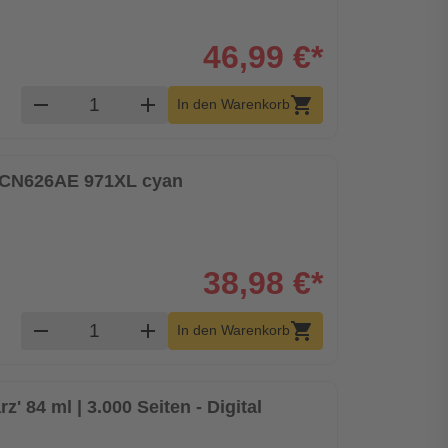
46,99 €*
Produkt Warenkorb Menge
remove
add
shopping_cart
In den Warenkorb
HP CN626AE 971XL cyan
38,98 €*
Produkt Warenkorb Menge
remove
add
shopping_cart
In den Warenkorb
z' 84 ml | 3.000 Seiten - Digital