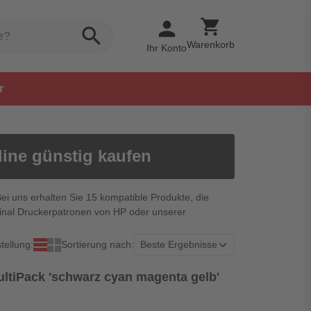
shopping_cart
person
search
Warenkorb
Ihr Konto
r
line günstig kaufen
Bei uns erhalten Sie 15 kompatible Produkte, die
ginal Druckerpatronen von HP oder unserer
tellung:
Sortierung nach:
ultiPack 'schwarz cyan magenta gelb'