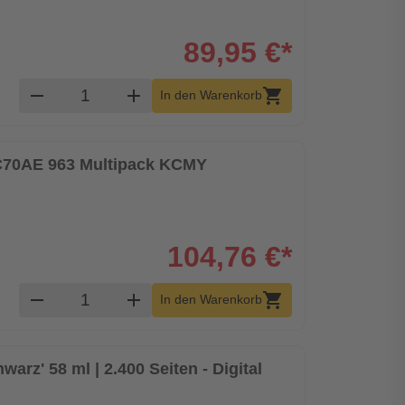
89,95 €*
Produkt Warenkorb Menge
remove
add
shopping_cart
In den Warenkorb
ZC70AE 963 Multipack KCMY
104,76 €*
Produkt Warenkorb Menge
remove
add
shopping_cart
In den Warenkorb
warz' 58 ml | 2.400 Seiten - Digital