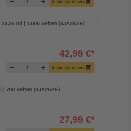
remove
add
shopping_cart
In den Warenkorb
3,25 ml | 1.600 Seiten (3JA28AE)
42,99 €*
Produkt Warenkorb Menge
remove
add
shopping_cart
In den Warenkorb
l | 700 Seiten (3JA25AE)
27,99 €*