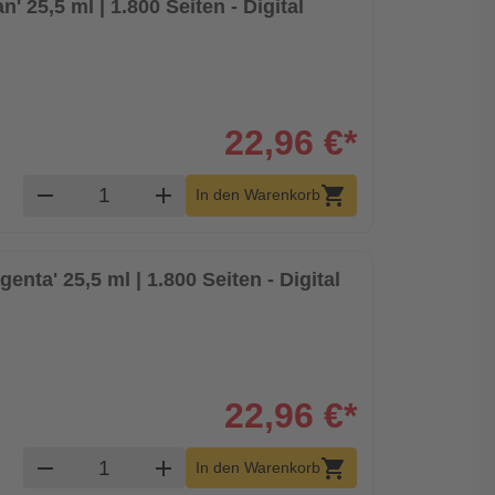
' 25,5 ml | 1.800 Seiten - Digital
22,96 €*
Produkt Warenkorb Menge
remove
add
shopping_cart
In den Warenkorb
enta' 25,5 ml | 1.800 Seiten - Digital
22,96 €*
Produkt Warenkorb Menge
remove
add
shopping_cart
In den Warenkorb