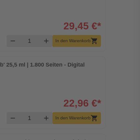
29,45 €*
Produkt Warenkorb Menge
remove
add
shopping_cart
In den Warenkorb
' 25,5 ml | 1.800 Seiten - Digital
22,96 €*
Produkt Warenkorb Menge
remove
add
shopping_cart
In den Warenkorb