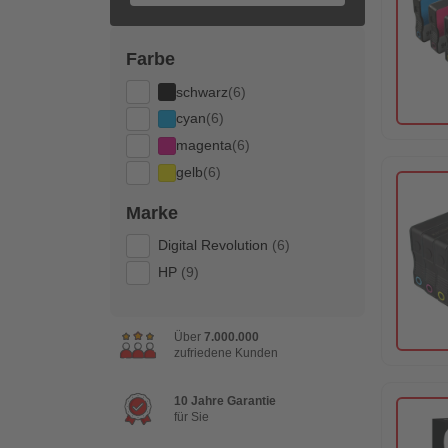
Farbe
schwarz
(6)
cyan
(6)
magenta
(6)
gelb
(6)
Marke
Digital Revolution
(6)
HP
(9)
Über
7.000.000
zufriedene Kunden
10 Jahre Garantie
für Sie