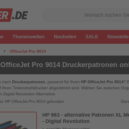
me
Themenwelten
Neuheiten
SALE
Newslette
OfficeJet Pro 9014
OfficeJet Pro 9014 Druckerpatronen on
n nach
Druckerpatronen
, passend für Ihren
HP OfficeJet Pro 9014
? 
f Ihren Tintenstrahldrucker abgestimmt sind. Wählen Sie zwischen Ori
n Digital Revolution Alternative.
Dars
 für HP OfficeJet Pro 9014 gefunden
HP 963 - alternative Patronen XL M
- Digital Revolution