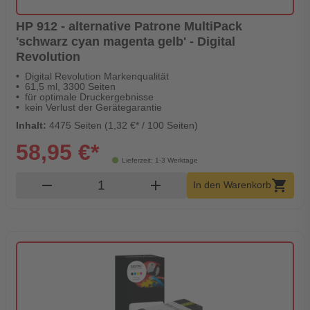
HP 912 - alternative Patrone MultiPack
'schwarz cyan magenta gelb' - Digital
Revolution
Digital Revolution Markenqualität
61,5 ml, 3300 Seiten
für optimale Druckergebnisse
kein Verlust der Gerätegarantie
Inhalt:
4475 Seiten (1,32 €* / 100 Seiten)
58,95 €*
Lieferzeit: 1-3 Werktage
Produkt Warenkorb Menge
remove
add
shopping_cart
In den Warenkorb