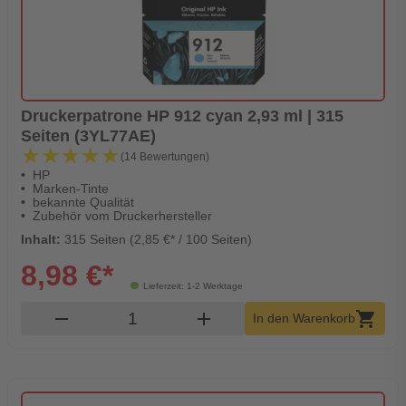
Druckerpatrone HP 912 cyan 2,93 ml | 315
Seiten (3YL77AE)
★★★★★
★★★★★
(14 Bewertungen)
HP
Marken-Tinte
bekannte Qualität
Zubehör vom Druckerhersteller
Inhalt:
315 Seiten (2,85 €* / 100 Seiten)
8,98 €*
Lieferzeit: 1-2 Werktage
Produkt Warenkorb Menge
remove
add
shopping_cart
In den Warenkorb