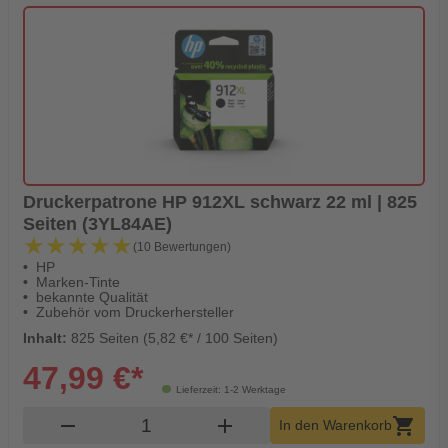
Druckerpatrone HP 912XL schwarz 22 ml | 825
Seiten (3YL84AE)
★★★★★
★★★★★
(10 Bewertungen)
HP
Marken-Tinte
bekannte Qualität
Zubehör vom Druckerhersteller
Inhalt:
825 Seiten (5,82 €* / 100 Seiten)
47,99 €*
Lieferzeit: 1-2 Werktage
Produkt Warenkorb Menge
remove
add
shopping_cart
In den Warenkorb