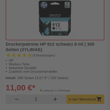
Druckerpatrone HP 912 schwarz 8 ml | 300
Seiten (3YL80AE)
★★★★★
★★★★★
(9 Bewertungen)
HP
Marken-Tinte
bekannte Qualität
Zubehör vom Druckerhersteller
Inhalt:
300 Seiten (3,67 €* / 100 Seiten)
11,00 €*
Lieferzeit: 1-2 Werktage
Produkt Warenkorb Menge
remove
add
shopping_cart
In den Warenkorb