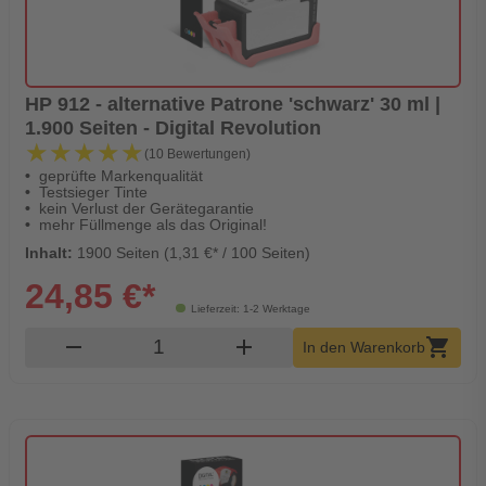
HP 912 - alternative Patrone 'schwarz' 30 ml |
1.900 Seiten - Digital Revolution
★★★★★
★★★★★
(10 Bewertungen)
geprüfte Markenqualität
Testsieger Tinte
kein Verlust der Gerätegarantie
mehr Füllmenge als das Original!
Inhalt:
1900 Seiten (1,31 €* / 100 Seiten)
24,85 €*
Lieferzeit: 1-2 Werktage
Produkt Warenkorb Menge
remove
add
shopping_cart
In den Warenkorb