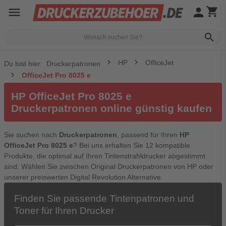
menu
person
shopping_cart
search
HP
OfficeJet
Du bist hier:
Druckerpatronen
OfficeJet Pro 8025 e
HP OfficeJet Pro 8025 e
Druckerpatronen online günstig kaufen
Sie suchen nach
Druckerpatronen
, passend für Ihren
HP
OfficeJet Pro 8025 e
? Bei uns erhalten Sie 12 kompatible
Produkte, die optimal auf Ihren Tintenstrahldrucker abgestimmt
sind. Wählen Sie zwischen Original Druckerpatronen von HP oder
unserer preiswerten Digital Revolution Alternative.
Finden Sie passende Tintenpatronen und
Toner für Ihren Drucker