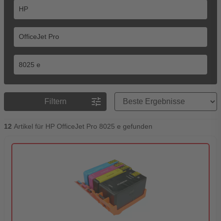
Preisreihenfolge
tune
Filtern
12
Artikel für HP OfficeJet Pro 8025 e gefunden