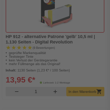
HP 912 - alternative Patrone 'gelb' 10,5 ml |
1.130 Seiten - Digital Revolution
★★★★★
★★★★★
(9 Bewertungen)
geprüfte Markenqualität
Testsieger Tinte
kein Verlust der Gerätegarantie
mehr Füllmenge als das Original!
Inhalt:
1130 Seiten (1,23 €* / 100 Seiten)
13,95 €*
Lieferzeit: 1-2 Werktage
Produkt Warenkorb Menge
remove
add
shopping_cart
In den Warenkorb