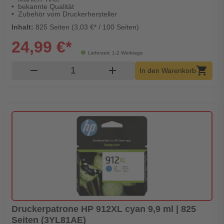
bekannte Qualität
Zubehör vom Druckerhersteller
Inhalt:
825 Seiten (3,03 €* / 100 Seiten)
24,99 €*
Lieferzeit: 1-2 Werktage
Produkt Warenkorb Menge
remove
add
shopping_cart
In den Warenkorb
Druckerpatrone HP 912XL cyan 9,9 ml | 825
Seiten (3YL81AE)