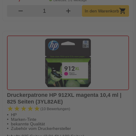
Lieferzeit: 1-2 Werktage
Produkt Warenkorb Menge
remove
add
shopping_cart
In den Warenkorb
Druckerpatrone HP 912XL magenta 10,4 ml |
825 Seiten (3YL82AE)
★★★★★
★★★★★
(10 Bewertungen)
HP
Marken-Tinte
bekannte Qualität
Zubehör vom Druckerhersteller