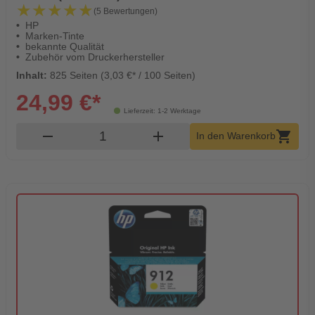
★★★★★
★★★★★
(5 Bewertungen)
HP
Marken-Tinte
bekannte Qualität
Zubehör vom Druckerhersteller
Inhalt:
825 Seiten (3,03 €* / 100 Seiten)
24,99 €*
Lieferzeit: 1-2 Werktage
Produkt Warenkorb Menge
remove
add
shopping_cart
In den Warenkorb