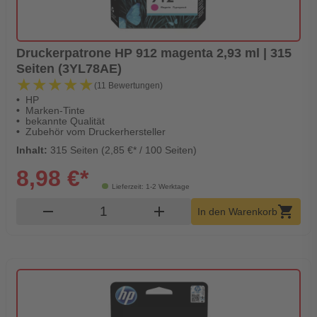
Druckerpatrone HP 912 magenta 2,93 ml | 315
Seiten (3YL78AE)
★★★★★
★★★★★
(11 Bewertungen)
HP
Marken-Tinte
bekannte Qualität
Zubehör vom Druckerhersteller
Inhalt:
315 Seiten (2,85 €* / 100 Seiten)
8,98 €*
Lieferzeit: 1-2 Werktage
Produkt Warenkorb Menge
remove
add
shopping_cart
In den Warenkorb