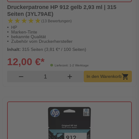
Druckerpatrone HP 912 gelb 2,93 ml | 315
Seiten (3YL79AE)
★★★★★
★★★★★
(13 Bewertungen)
HP
Marken-Tinte
bekannte Qualität
Zubehör vom Druckerhersteller
Inhalt:
315 Seiten (3,81 €* / 100 Seiten)
12,00 €*
Lieferzeit: 1-2 Werktage
Produkt Warenkorb Menge
remove
add
shopping_cart
In den Warenkorb