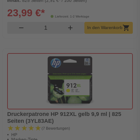
Inhalt:
825 Seiten (2,91 €* / 100 Seiten)
23,99 €*
Lieferzeit: 1-2 Werktage
Produkt Warenkorb Menge
remove
add
shopping_cart
In den Warenkorb
Druckerpatrone HP 912XL gelb 9,9 ml | 825
Seiten (3YL83AE)
★★★★★
★★★★★
(7 Bewertungen)
HP
Marken-Tinte