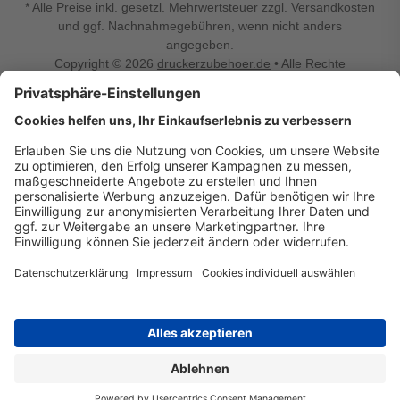
* Alle Preise inkl. gesetzl. Mehrwertsteuer zzgl. Versandkosten
und ggf. Nachnahmegebühren, wenn nicht anders
angegeben.
Copyright © 2026
druckerzubehoer.de
• Alle Rechte
vorbehalten •
Impressum
•
Widerrufsbelehrung
Vertrag widerrufen
Druckerzubehoer.de – preiswerte Qualität für Ihr Office
Sie sind auf der Suche nach dem passenden Druckerzubehör
oder Zubehör für das Büro, den Computer oder Ihr
Smartphone? Dann sind Sie bei Druckerzubehoer.de genau
richtig! Unser breites Sortiment bietet unter anderem Tinte
und Toner für alle gängigen Druckermodelle – großer sowie
kleiner Hersteller. Zugleich sind wir Ihr Online Fachhandel für
allerlei Elektro- und Bürozubehör. Sie möchten Ihr Büro
einrichten, die Werkstatt ausstatten oder den Alltag mit
kleinen Highlights aufpeppen? Neben Bürobedarf und allem,
was Ihren Arbeitsplatz noch komfortabler macht, finden Sie
bei uns auch Bastelspaß, Schulbedarf, Beleuchtung,
Autozubehör, Freizeit- und Küchengadgets sowie vieles mehr
für die ganze Familie. Entdecken Sie günstige Angebote und
allerlei Ideen auf Druckerzubehoer.de!