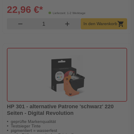
22,96 €*
Lieferzeit: 1-2 Werktage
Produkt Warenkorb Menge
remove
add
shopping_cart
In den Warenkorb
HP 301 - alternative Patrone 'schwarz' 220
Seiten - Digital Revolution
geprüfte Markenqualität
Testsieger Tinte
pigmentiert = wasserfest