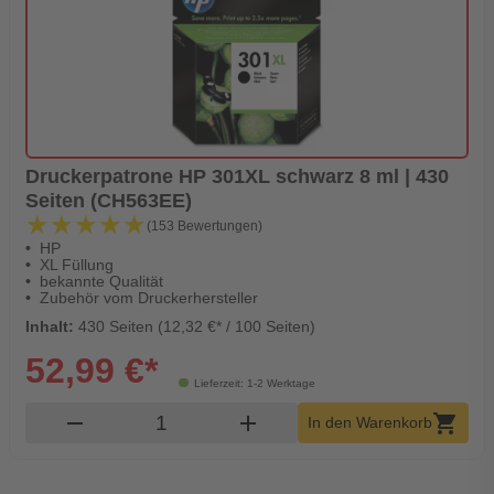
Druckerpatrone HP 301XL schwarz 8 ml | 430
Seiten (CH563EE)
★★★★★
★★★★★
(153 Bewertungen)
HP
XL Füllung
bekannte Qualität
Zubehör vom Druckerhersteller
Inhalt:
430 Seiten (12,32 €* / 100 Seiten)
52,99 €*
Lieferzeit: 1-2 Werktage
Produkt Warenkorb Menge
remove
add
shopping_cart
In den Warenkorb