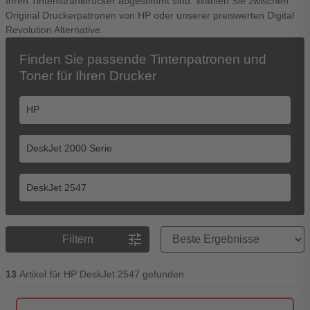
Ihren Tintenstrahldrucker abgestimmt sind. Wählen Sie zwischen
Original Druckerpatronen von HP oder unserer preiswerten Digital
Revolution Alternative.
Finden Sie passende Tintenpatronen und
Toner für Ihren Drucker
Preisreihenfolge
tune
Filtern
13
Artikel für HP DeskJet 2547 gefunden