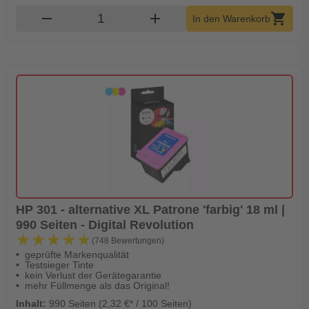
Produkt Warenkorb Menge
remove
add
shopping_cart
In den Warenkorb
HP 301 - alternative XL Patrone 'farbig' 18 ml |
990 Seiten - Digital Revolution
★★★★★
★★★★★
(748 Bewertungen)
geprüfte Markenqualität
Testsieger Tinte
kein Verlust der Gerätegarantie
mehr Füllmenge als das Original!
Inhalt:
990 Seiten (2,32 €* / 100 Seiten)