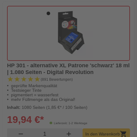
HP 301 - alternative XL Patrone 'schwarz' 18 ml
| 1.080 Seiten - Digital Revolution
★★★★★
★★★★★
(891 Bewertungen)
geprüfte Markenqualität
Testsieger Tinte
pigmentiert = wasserfest
mehr Füllmenge als das Original!
Inhalt:
1080 Seiten (1,85 €* / 100 Seiten)
19,94 €*
Lieferzeit: 1-2 Werktage
Produkt Warenkorb Menge
remove
add
shopping_cart
In den Warenkorb