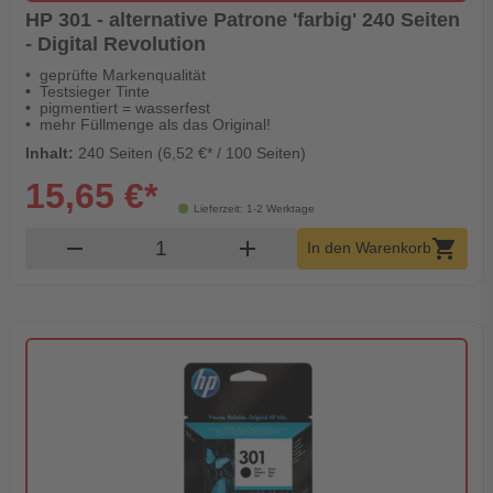
HP 301 - alternative Patrone 'farbig' 240 Seiten
- Digital Revolution
geprüfte Markenqualität
Testsieger Tinte
pigmentiert = wasserfest
mehr Füllmenge als das Original!
Inhalt:
240 Seiten (6,52 €* / 100 Seiten)
15,65 €*
Lieferzeit: 1-2 Werktage
Produkt Warenkorb Menge
remove
add
shopping_cart
In den Warenkorb