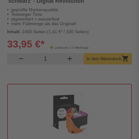
'schwarz' - Digital Revolution
geprüfte Markenqualität
Testsieger Tinte
pigmentiert = wasserfest
mehr Füllmenge als das Original!
Inhalt:
2400 Seiten (1,41 €* / 100 Seiten)
33,95 €*
Lieferzeit: 1-3 Werktage
Produkt Warenkorb Menge
remove
add
shopping_cart
In den Warenkorb