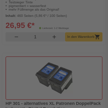
Testsieger Tinte
pigmentiert = wasserfest
mehr Füllmenge als das Original!
Inhalt:
460 Seiten (5,86 €* / 100 Seiten)
26,95 €*
Lieferzeit: 1-2 Werktage
Produkt Warenkorb Menge
remove
add
shopping_cart
In den Warenkorb
HP 301 - alternatives XL Patronen DoppelPack