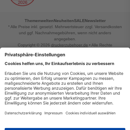
Themenwelten
Neuheiten
SALE
Newsletter
* Alle Preise inkl. gesetzl. Mehrwertsteuer zzgl. Versandkosten
und ggf. Nachnahmegebühren, wenn nicht anders
angegeben.
Copyright © 2026
druckerzubehoer.de
• Alle Rechte
vorbehalten •
Impressum
•
Widerrufsbelehrung
Vertrag widerrufen
Druckerzubehoer.de – preiswerte Qualität für Ihr Office
Sie sind auf der Suche nach dem passenden Druckerzubehör
oder Zubehör für das Büro, den Computer oder Ihr
Smartphone? Dann sind Sie bei Druckerzubehoer.de genau
richtig! Unser breites Sortiment bietet unter anderem Tinte
und Toner für alle gängigen Druckermodelle – großer sowie
kleiner Hersteller. Zugleich sind wir Ihr Online Fachhandel für
allerlei Elektro- und Bürozubehör. Sie möchten Ihr Büro
einrichten, die Werkstatt ausstatten oder den Alltag mit
kleinen Highlights aufpeppen? Neben Bürobedarf und allem,
was Ihren Arbeitsplatz noch komfortabler macht, finden Sie