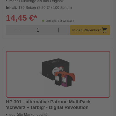
mehr Füllmenge als das Original!
Inhalt:
170 Seiten (8,50 €* / 100 Seiten)
14,45 €*
Lieferzeit: 1-2 Werktage
Produkt Warenkorb Menge
remove
add
shopping_cart
In den Warenkorb
HP 301 - alternative Patrone MultiPack
'schwarz + farbig' - Digital Revolution
geprüfte Markenqualität