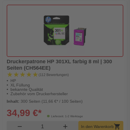
Druckerpatrone HP 301XL farbig 8 ml | 300
Seiten (CH564EE)
★★★★★
★★★★★
(112 Bewertungen)
HP
XL Füllung
bekannte Qualität
Zubehör vom Druckerhersteller
Inhalt:
300 Seiten (11,66 €* / 100 Seiten)
34,99 €*
Lieferzeit: 1-2 Werktage
Produkt Warenkorb Menge
remove
add
shopping_cart
In den Warenkorb