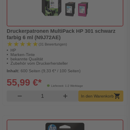
Druckerpatronen MultiPack HP 301 schwarz
farbig 6 ml (N9J72AE)
★★★★★
★★★★★
(31 Bewertungen)
HP
Marken-Tinte
bekannte Qualität
Zubehör vom Druckerhersteller
Inhalt:
600 Seiten (9,33 €* / 100 Seiten)
55,99 €*
Lieferzeit: 1-2 Werktage
Produkt Warenkorb Menge
remove
add
shopping_cart
In den Warenkorb