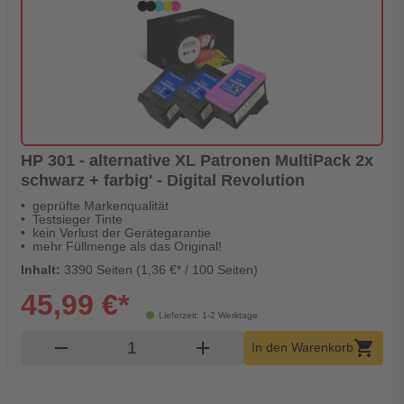
HP 301 - alternative XL Patronen MultiPack 2x
schwarz + farbig' - Digital Revolution
geprüfte Markenqualität
Testsieger Tinte
kein Verlust der Gerätegarantie
mehr Füllmenge als das Original!
Inhalt:
3390 Seiten (1,36 €* / 100 Seiten)
45,99 €*
Lieferzeit: 1-2 Werktage
Produkt Warenkorb Menge
remove
add
shopping_cart
In den Warenkorb