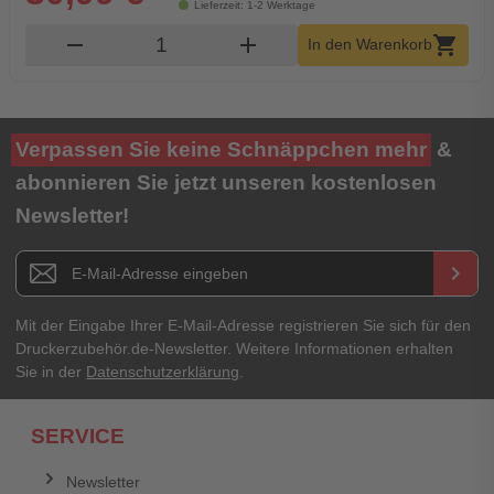
Lieferzeit: 1-2 Werktage
Produkt Warenkorb Menge
remove
add
shopping_cart
In den Warenkorb
Verpassen Sie keine Schnäppchen mehr
&
abonnieren Sie jetzt unseren kostenlosen
Newsletter!
Newsletter E-Mail Adresse
keyboard_arrow_right
Mit der Eingabe Ihrer E-Mail-Adresse registrieren Sie sich für den
Druckerzubehör.de-Newsletter. Weitere Informationen erhalten
Sie in der
Datenschutzerklärung
.
SERVICE
Newsletter