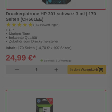
Druckerpatrone HP 301 schwarz 3 ml | 170
Seiten (CH561EE)
★★★★★
★★★★★
(147 Bewertungen)
HP
Marken-Tinte
bekannte Qualität
Zubehör vom Druckerhersteller
Inhalt:
170 Seiten (14,70 €* / 100 Seiten)
24,99 €*
Lieferzeit: 1-2 Werktage
Produkt Warenkorb Menge
remove
add
shopping_cart
In den Warenkorb