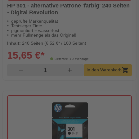
HP 301 - alternative Patrone 'farbig' 240 Seiten
- Digital Revolution
geprüfte Markenqualität
Testsieger Tinte
pigmentiert = wasserfest
mehr Füllmenge als das Original!
Inhalt:
240 Seiten (6,52 €* / 100 Seiten)
15,65 €*
Lieferzeit: 1-2 Werktage
Produkt Warenkorb Menge
remove
add
shopping_cart
In den Warenkorb