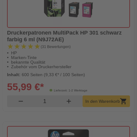
Druckerpatronen MultiPack HP 301 schwarz
farbig 6 ml (N9J72AE)
★★★★★
★★★★★
(31 Bewertungen)
HP
Marken-Tinte
bekannte Qualität
Zubehör vom Druckerhersteller
Inhalt:
600 Seiten (9,33 €* / 100 Seiten)
55,99 €*
Lieferzeit: 1-2 Werktage
Produkt Warenkorb Menge
remove
add
shopping_cart
In den Warenkorb