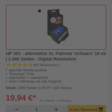
HP 301 - alternative XL Patrone 'schwarz' 18 ml
| 1.080 Seiten - Digital Revolution
★★★★★
★★★★★
(891 Bewertungen)
geprüfte Markenqualität
Testsieger Tinte
pigmentiert = wasserfest
mehr Füllmenge als das Original!
Inhalt:
1080 Seiten (1,85 €* / 100 Seiten)
19,94 €*
Lieferzeit: 1-2 Werktage
Produkt Warenkorb Menge
remove
add
shopping_cart
In den Warenkorb