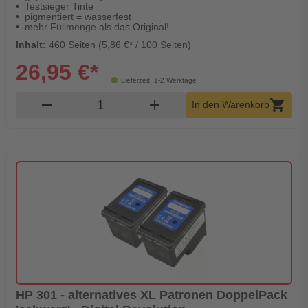
Testsieger Tinte
pigmentiert = wasserfest
mehr Füllmenge als das Original!
Inhalt:
460 Seiten (5,86 €* / 100 Seiten)
26,95 €*
Lieferzeit: 1-2 Werktage
Produkt Warenkorb Menge
remove
add
shopping_cart
In den Warenkorb
HP 301 - alternatives XL Patronen DoppelPack