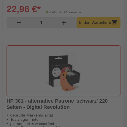
22,96 €*
Lieferzeit: 1-2 Werktage
Produkt Warenkorb Menge
remove
add
shopping_cart
In den Warenkorb
HP 301 - alternative Patrone 'schwarz' 220
Seiten - Digital Revolution
geprüfte Markenqualität
Testsieger Tinte
pigmentiert = wasserfest