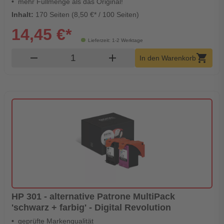
mehr Füllmenge als das Original!
Inhalt:
170 Seiten (8,50 €* / 100 Seiten)
14,45 €*
Lieferzeit: 1-2 Werktage
Produkt Warenkorb Menge
remove
add
shopping_cart
In den Warenkorb
HP 301 - alternative Patrone MultiPack
'schwarz + farbig' - Digital Revolution
geprüfte Markenqualität