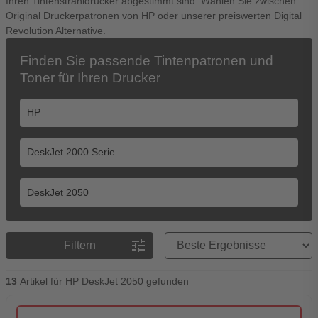
Ihren Tintenstrahldrucker abgestimmt sind. Wählen Sie zwischen
Original Druckerpatronen von HP oder unserer preiswerten Digital
Revolution Alternative.
Finden Sie passende Tintenpatronen und
Toner für Ihren Drucker
Preisreihenfolge
tune
Filtern
13
Artikel für HP DeskJet 2050 gefunden