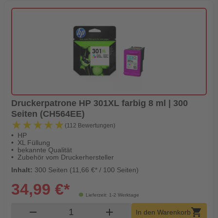
Druckerpatrone HP 301XL farbig 8 ml | 300
Seiten (CH564EE)
★★★★★
★★★★★
(112 Bewertungen)
HP
XL Füllung
bekannte Qualität
Zubehör vom Druckerhersteller
Inhalt:
300 Seiten (11,66 €* / 100 Seiten)
34,99 €*
Lieferzeit: 1-2 Werktage
Produkt Warenkorb Menge
remove
add
shopping_cart
In den Warenkorb