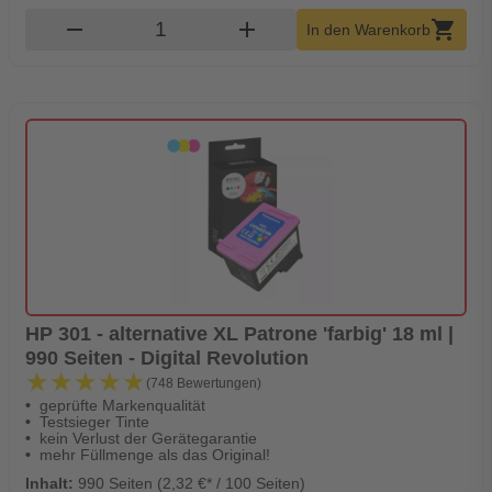
Produkt Warenkorb Menge
remove
add
shopping_cart
In den Warenkorb
HP 301 - alternative XL Patrone 'farbig' 18 ml |
990 Seiten - Digital Revolution
★★★★★
★★★★★
(748 Bewertungen)
geprüfte Markenqualität
Testsieger Tinte
kein Verlust der Gerätegarantie
mehr Füllmenge als das Original!
Inhalt:
990 Seiten (2,32 €* / 100 Seiten)