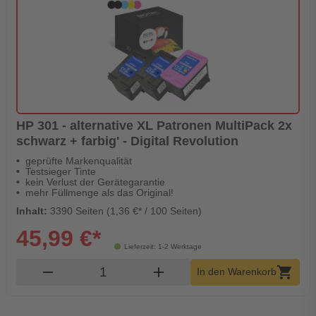
HP 301 - alternative XL Patronen MultiPack 2x
schwarz + farbig' - Digital Revolution
geprüfte Markenqualität
Testsieger Tinte
kein Verlust der Gerätegarantie
mehr Füllmenge als das Original!
Inhalt:
3390 Seiten (1,36 €* / 100 Seiten)
45,99 €*
Lieferzeit: 1-2 Werktage
Produkt Warenkorb Menge
remove
add
shopping_cart
In den Warenkorb