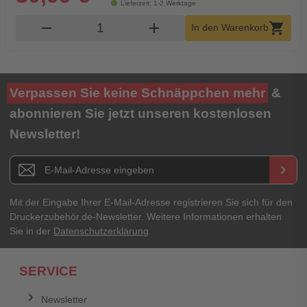
Lieferzeit: 1-2 Werktage
Produkt Warenkorb Menge
remove
add
shopping_cart
In den Warenkorb
Verpassen Sie keine Schnäppchen mehr
&
abonnieren Sie jetzt unseren kostenlosen
Newsletter!
Newsletter E-Mail Adresse
keyboard_arrow_right
Mit der Eingabe Ihrer E-Mail-Adresse registrieren Sie sich für den
Druckerzubehör.de-Newsletter. Weitere Informationen erhalten
Sie in der
Datenschutzerklärung
.
SERVICE
Newsletter