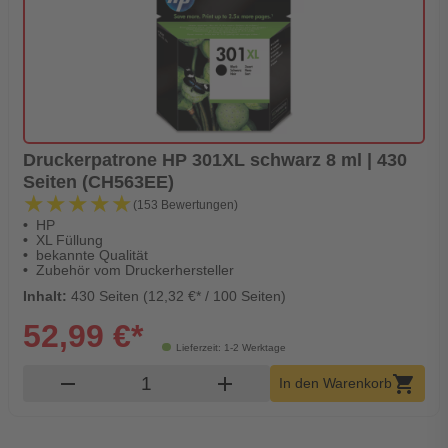
Druckerpatrone HP 301XL schwarz 8 ml | 430
Seiten (CH563EE)
★★★★★
★★★★★
(153 Bewertungen)
HP
XL Füllung
bekannte Qualität
Zubehör vom Druckerhersteller
Inhalt:
430 Seiten (12,32 €* / 100 Seiten)
52,99 €*
Lieferzeit: 1-2 Werktage
Produkt Warenkorb Menge
remove
add
shopping_cart
In den Warenkorb