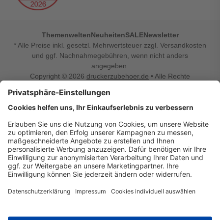
Themenwelten
Neuheiten
SALE
Newsletter
* Alle Preise inkl. gesetzl. Mehrwertsteuer zzgl. Versandkosten
und ggf. Nachnahmegebühren, wenn nicht anders
angegeben.
Copyright © 2026
druckerzubehoer.de
• Alle Rechte
vorbehalten •
Impressum
•
Widerrufsbelehrung
Vertrag widerrufen
Druckerzubehoer.de – preiswerte Qualität für Ihr Office
Sie sind auf der Suche nach dem passenden Druckerzubehör
oder Zubehör für das Büro, den Computer oder Ihr
Smartphone? Dann sind Sie bei Druckerzubehoer.de genau
richtig! Unser breites Sortiment bietet unter anderem Tinte
und Toner für alle gängigen Druckermodelle – großer sowie
kleiner Hersteller. Zugleich sind wir Ihr Online Fachhandel für
allerlei Elektro- und Bürozubehör. Sie möchten Ihr Büro
einrichten, die Werkstatt ausstatten oder den Alltag mit
kleinen Highlights aufpeppen? Neben Bürobedarf und allem,
was Ihren Arbeitsplatz noch komfortabler macht, finden Sie