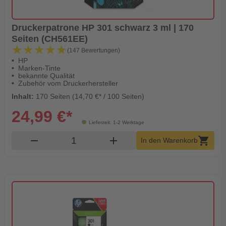
Druckerpatrone HP 301 schwarz 3 ml | 170
Seiten (CH561EE)
★★★★★
★★★★★
(147 Bewertungen)
HP
Marken-Tinte
bekannte Qualität
Zubehör vom Druckerhersteller
Inhalt:
170 Seiten (14,70 €* / 100 Seiten)
24,99 €*
Lieferzeit: 1-2 Werktage
Produkt Warenkorb Menge
remove
add
shopping_cart
In den Warenkorb