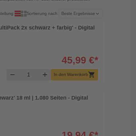
tellung:
Sortierung nach:
ltiPack 2x schwarz + farbig' - Digital
45,99 €*
Produkt Warenkorb Menge
remove
add
shopping_cart
In den Warenkorb
warz' 18 ml | 1.080 Seiten - Digital
19,94 €*