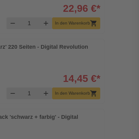
22,96 €*
Produkt Warenkorb Menge
remove
add
shopping_cart
In den Warenkorb
rz' 220 Seiten - Digital Revolution
14,45 €*
Produkt Warenkorb Menge
remove
add
shopping_cart
In den Warenkorb
ck 'schwarz + farbig' - Digital