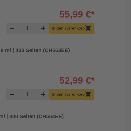
55,99 €*
Produkt Warenkorb Menge
remove
add
shopping_cart
In den Warenkorb
8 ml | 430 Seiten (CH563EE)
52,99 €*
Produkt Warenkorb Menge
remove
add
shopping_cart
In den Warenkorb
ml | 300 Seiten (CH564EE)