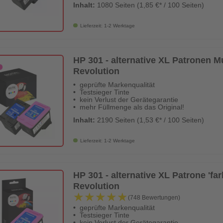
Inhalt:
1080 Seiten (1,85 €* / 100 Seiten)
Lieferzeit: 1-2 Werktage
HP 301 - alternative XL Patronen Mu
Revolution
geprüfte Markenqualität
Testsieger Tinte
kein Verlust der Gerätegarantie
mehr Füllmenge als das Original!
Inhalt:
2190 Seiten (1,53 €* / 100 Seiten)
Lieferzeit: 1-2 Werktage
HP 301 - alternative XL Patrone 'farb
Revolution
★★★★★
★★★★★
(748 Bewertungen)
geprüfte Markenqualität
Testsieger Tinte
kein Verlust der Gerätegarantie