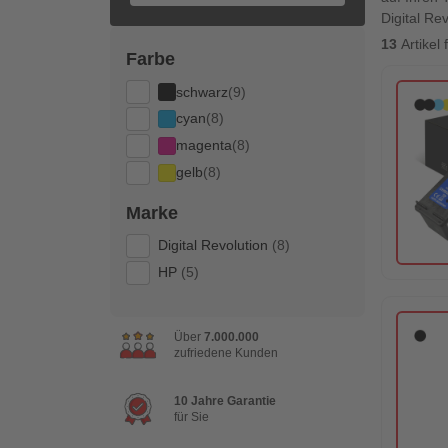
Digital Rev
13
Artikel
Farbe
schwarz
(9)
cyan
(8)
magenta
(8)
gelb
(8)
Marke
Digital Revolution
(8)
HP
(5)
Über
7.000.000
zufriedene Kunden
10 Jahre Garantie
für Sie