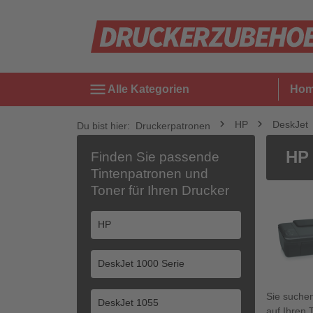
menu
Alle Kategorien
Ho
HP
DeskJet
Du bist hier:
Druckerpatronen
HP 
Finden Sie passende
Tintenpatronen und
Toner für Ihren Drucker
Sie suche
auf Ihren 