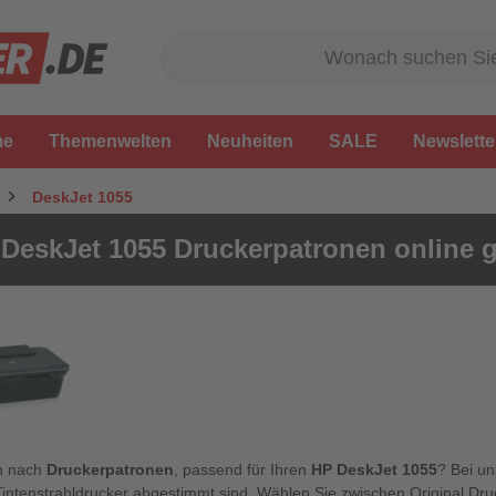
me
Themenwelten
Neuheiten
SALE
Newslette
DeskJet 1055
DeskJet 1055 Druckerpatronen online 
n nach
Druckerpatronen
, passend für Ihren
HP DeskJet 1055
? Bei un
Tintenstrahldrucker abgestimmt sind. Wählen Sie zwischen Original Dr