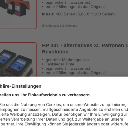
pigmentiert = wasserfest
mehr Füllmenge als das Original!
Inhalt:
460 Seiten (5,86 €* / 100 Seiten)
Lieferzeit: 1-2 Werktage
HP 301 - alternatives XL Patronen D
Revolution
geprüfte Markenqualität
Testsieger Tinte
pigmentiert = wasserfest
mehr Füllmenge als das Original!
Inhalt:
2400 Seiten (1,41 €* / 100 Seiten)
Lieferzeit: 1-3 Werktage
HP 301 - alternative Patrone 'farbig
geprüfte Markenqualität