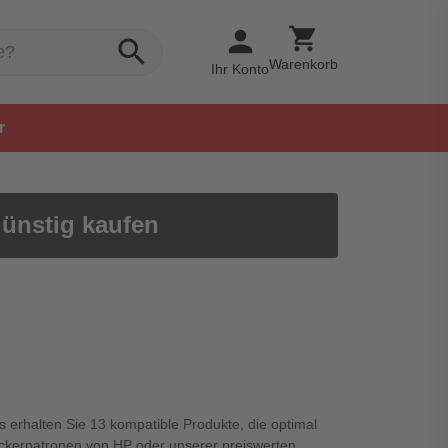
shopping_cart
person
search
Warenkorb
Ihr Konto
r
günstig kaufen
s erhalten Sie 13 kompatible Produkte, die optimal
uckerpatronen von HP oder unserer preiswerten