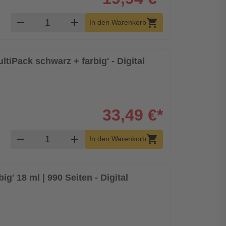
Produkt Warenkorb Menge
remove
add
shopping_cart
In den Warenkorb
ltiPack schwarz + farbig' - Digital
33,49 €*
Produkt Warenkorb Menge
remove
add
shopping_cart
In den Warenkorb
ig' 18 ml | 990 Seiten - Digital