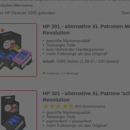
olution Alternative.
Dars
 für HP DeskJet 1055 gefunden
HP 301 - alternative XL Patronen Mu
Revolution
geprüfte Markenqualität
Testsieger Tinte
kein Verlust der Gerätegarantie
mehr Füllmenge als das Original!
Inhalt:
3390 Seiten (1,36 €* / 100 Seiten)
Lieferzeit: 1-2 Werktage
HP 301 - alternative XL Patrone 'sch
Revolution
★★★★★
★★★★★
(891 Bewertungen)
geprüfte Markenqualität
Testsieger Tinte
pigmentiert = wasserfest
mehr Füllmenge als das Original!