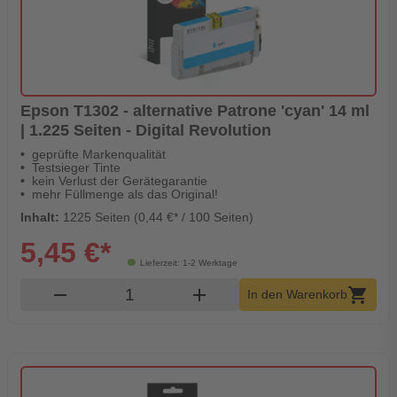
Epson T1302 - alternative Patrone 'cyan' 14 ml
| 1.225 Seiten - Digital Revolution
geprüfte Markenqualität
Testsieger Tinte
kein Verlust der Gerätegarantie
mehr Füllmenge als das Original!
Inhalt:
1225 Seiten (0,44 €* / 100 Seiten)
5,45 €*
Lieferzeit: 1-2 Werktage
Produkt Warenkorb Menge
remove
add
shopping_cart
In den Warenkorb