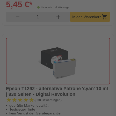
5,45 €*
Lieferzeit: 1-2 Werktage
Produkt Warenkorb Menge
remove
add
shopping_cart
In den Warenkorb
Epson T1292 - alternative Patrone 'cyan' 10 ml
| 830 Seiten - Digital Revolution
★★★★★
★★★★★
(638 Bewertungen)
geprüfte Markenqualität
Testsieger Tinte
kein Verlust der Gerätegarantie