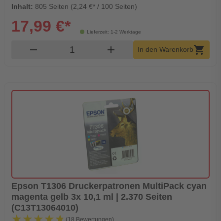
Inhalt:
805 Seiten (2,24 €* / 100 Seiten)
17,99 €*
Lieferzeit: 1-2 Werktage
Produkt Warenkorb Menge
remove
add
shopping_cart
In den Warenkorb
Epson T1306 Druckerpatronen MultiPack cyan
magenta gelb 3x 10,1 ml | 2.370 Seiten
(C13T13064010)
★★★★★
★★★★★
(18 Bewertungen)