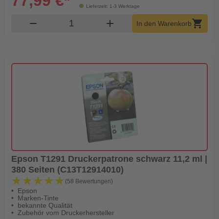
77,99 €*
Lieferzeit: 1-3 Werktage
Produkt Warenkorb Menge
remove
add
shopping_cart
In den Warenkorb
Epson T1291 Druckerpatrone schwarz 11,2 ml |
380 Seiten (C13T12914010)
★★★★★
★★★★★
(58 Bewertungen)
Epson
Marken-Tinte
bekannte Qualität
Zubehör vom Druckerhersteller