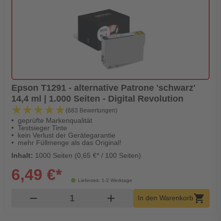
Epson T1291 - alternative Patrone 'schwarz'
14,4 ml | 1.000 Seiten - Digital Revolution
★★★★★
★★★★★
(683 Bewertungen)
geprüfte Markenqualität
Testsieger Tinte
kein Verlust der Gerätegarantie
mehr Füllmenge als das Original!
Inhalt:
1000 Seiten (0,65 €* / 100 Seiten)
6,49 €*
Lieferzeit: 1-2 Werktage
Produkt Warenkorb Menge
remove
add
shopping_cart
In den Warenkorb