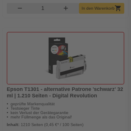
Produkt Warenkorb Menge
remove
add
shopping_cart
In den Warenkorb
Epson T1301 - alternative Patrone 'schwarz' 32
ml | 1.210 Seiten - Digital Revolution
geprüfte Markenqualität
Testsieger Tinte
kein Verlust der Gerätegarantie
mehr Füllmenge als das Original!
Inhalt:
1210 Seiten (0,45 €* / 100 Seiten)