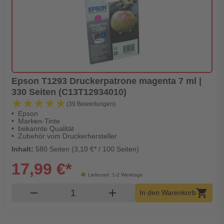
Epson T1293 Druckerpatrone magenta 7 ml |
330 Seiten (C13T12934010)
★★★★★
★★★★★
(39 Bewertungen)
Epson
Marken-Tinte
bekannte Qualität
Zubehör vom Druckerhersteller
Inhalt:
580 Seiten (3,10 €* / 100 Seiten)
17,99 €*
Lieferzeit: 1-2 Werktage
Produkt Warenkorb Menge
remove
add
shopping_cart
In den Warenkorb