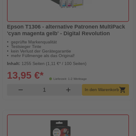
Epson T1306 - alternative Patronen MultiPack
'cyan magenta gelb' - Digital Revolution
geprüfte Markenqualität
Testsieger Tinte
kein Verlust der Gerätegarantie
mehr Füllmenge als das Original!
Inhalt:
1255 Seiten (1,11 €* / 100 Seiten)
13,95 €*
Lieferzeit: 1-2 Werktage
Produkt Warenkorb Menge
remove
add
shopping_cart
In den Warenkorb