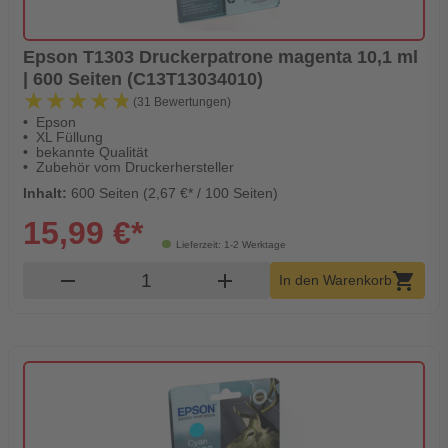
Epson T1303 Druckerpatrone magenta 10,1 ml
| 600 Seiten (C13T13034010)
★★★★★
★★★★★
(31 Bewertungen)
Epson
XL Füllung
bekannte Qualität
Zubehör vom Druckerhersteller
Inhalt:
600 Seiten (2,67 €* / 100 Seiten)
15,99 €*
Lieferzeit: 1-2 Werktage
Produkt Warenkorb Menge
remove
add
shopping_cart
In den Warenkorb