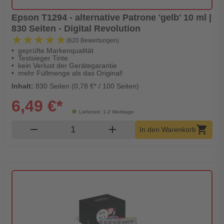
Epson T1294 - alternative Patrone 'gelb' 10 ml |
830 Seiten - Digital Revolution
★★★★★
★★★★★
(620 Bewertungen)
geprüfte Markenqualität
Testsieger Tinte
kein Verlust der Gerätegarantie
mehr Füllmenge als das Original!
Inhalt:
830 Seiten (0,78 €* / 100 Seiten)
6,49 €*
Lieferzeit: 1-2 Werktage
Produkt Warenkorb Menge
remove
add
shopping_cart
In den Warenkorb