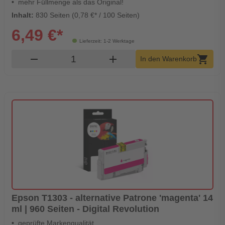
mehr Füllmenge als das Original!
Inhalt:
830 Seiten (0,78 €* / 100 Seiten)
6,49 €*
Lieferzeit: 1-2 Werktage
Produkt Warenkorb Menge
remove
add
shopping_cart
In den Warenkorb
Epson T1303 - alternative Patrone 'magenta' 14
ml | 960 Seiten - Digital Revolution
geprüfte Markenqualität