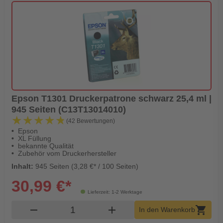
Epson T1301 Druckerpatrone schwarz 25,4 ml |
945 Seiten (C13T13014010)
★★★★★
★★★★★
(42 Bewertungen)
Epson
XL Füllung
bekannte Qualität
Zubehör vom Druckerhersteller
Inhalt:
945 Seiten (3,28 €* / 100 Seiten)
30,99 €*
Lieferzeit: 1-2 Werktage
Produkt Warenkorb Menge
remove
add
shopping_cart
In den Warenkorb