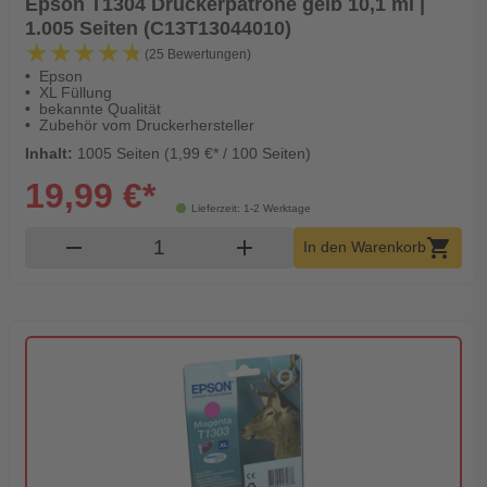
Epson T1304 Druckerpatrone gelb 10,1 ml |
1.005 Seiten (C13T13044010)
★★★★★
★★★★★
(25 Bewertungen)
Epson
XL Füllung
bekannte Qualität
Zubehör vom Druckerhersteller
Inhalt:
1005 Seiten (1,99 €* / 100 Seiten)
19,99 €*
Lieferzeit: 1-2 Werktage
Produkt Warenkorb Menge
remove
add
shopping_cart
In den Warenkorb