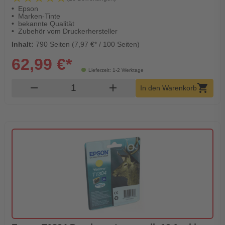
Epson
Marken-Tinte
bekannte Qualität
Zubehör vom Druckerhersteller
Inhalt:
790 Seiten (7,97 €* / 100 Seiten)
62,99 €*
Lieferzeit: 1-2 Werktage
Produkt Warenkorb Menge
remove
add
shopping_cart
In den Warenkorb