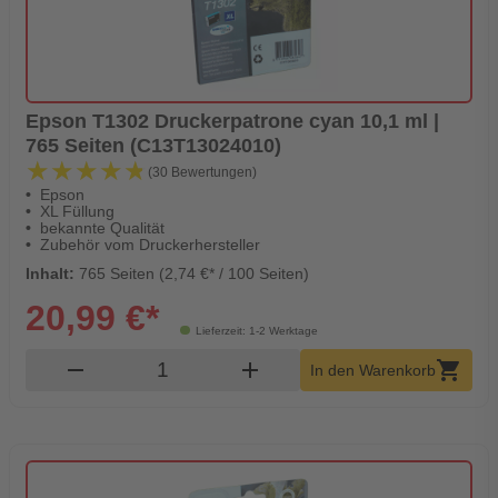
Epson T1302 Druckerpatrone cyan 10,1 ml |
765 Seiten (C13T13024010)
★★★★★
★★★★★
(30 Bewertungen)
Epson
XL Füllung
bekannte Qualität
Zubehör vom Druckerhersteller
Inhalt:
765 Seiten (2,74 €* / 100 Seiten)
20,99 €*
Lieferzeit: 1-2 Werktage
Produkt Warenkorb Menge
remove
add
shopping_cart
In den Warenkorb