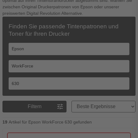
optimal auf Ihren Tintenstrahldrucker abgestimmt sind. Wählen Sie
zwischen Original Druckerpatronen von Epson oder unserer
preiswerten Digital Revolution Alternative.
Finden Sie passende Tintenpatronen und
Toner für Ihren Drucker
Preisreihenfolge
tune
Filtern
19
Artikel für Epson WorkForce 630 gefunden