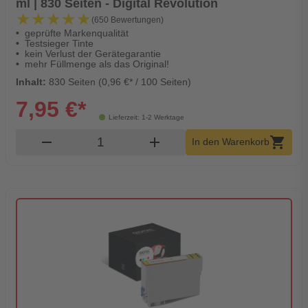
ml | 830 Seiten - Digital Revolution
★★★★★
★★★★★
(650 Bewertungen)
geprüfte Markenqualität
Testsieger Tinte
kein Verlust der Gerätegarantie
mehr Füllmenge als das Original!
Inhalt:
830 Seiten (0,96 €* / 100 Seiten)
7,95 €*
Lieferzeit: 1-2 Werktage
Produkt Warenkorb Menge
remove
add
shopping_cart
In den Warenkorb