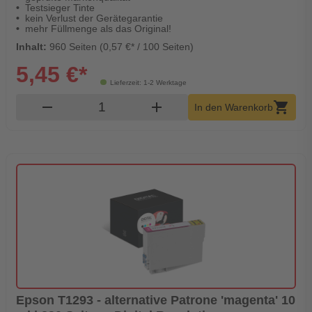
Testsieger Tinte
kein Verlust der Gerätegarantie
mehr Füllmenge als das Original!
Inhalt:
960 Seiten (0,57 €* / 100 Seiten)
5,45 €*
Lieferzeit: 1-2 Werktage
Produkt Warenkorb Menge
remove
add
shopping_cart
In den Warenkorb
Epson T1293 - alternative Patrone 'magenta' 10