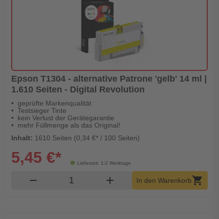
Epson T1304 - alternative Patrone 'gelb' 14 ml |
1.610 Seiten - Digital Revolution
geprüfte Markenqualität
Testsieger Tinte
kein Verlust der Gerätegarantie
mehr Füllmenge als das Original!
Inhalt:
1610 Seiten (0,34 €* / 100 Seiten)
5,45 €*
Lieferzeit: 1-2 Werktage
Produkt Warenkorb Menge
remove
add
shopping_cart
In den Warenkorb