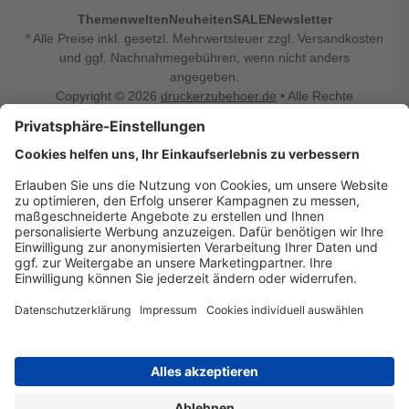
Themenwelten
Neuheiten
SALE
Newsletter
* Alle Preise inkl. gesetzl. Mehrwertsteuer zzgl. Versandkosten
und ggf. Nachnahmegebühren, wenn nicht anders
angegeben.
Copyright © 2026
druckerzubehoer.de
• Alle Rechte
vorbehalten •
Impressum
•
Widerrufsbelehrung
Vertrag widerrufen
Druckerzubehoer.de – preiswerte Qualität für Ihr Office
Sie sind auf der Suche nach dem passenden Druckerzubehör
oder Zubehör für das Büro, den Computer oder Ihr
Smartphone? Dann sind Sie bei Druckerzubehoer.de genau
richtig! Unser breites Sortiment bietet unter anderem Tinte
und Toner für alle gängigen Druckermodelle – großer sowie
kleiner Hersteller. Zugleich sind wir Ihr Online Fachhandel für
allerlei Elektro- und Bürozubehör. Sie möchten Ihr Büro
einrichten, die Werkstatt ausstatten oder den Alltag mit
kleinen Highlights aufpeppen? Neben Bürobedarf und allem,
was Ihren Arbeitsplatz noch komfortabler macht, finden Sie
bei uns auch Bastelspaß, Schulbedarf, Beleuchtung,
Autozubehör, Freizeit- und Küchengadgets sowie vieles mehr