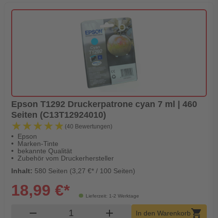
Epson T1292 Druckerpatrone cyan 7 ml | 460
Seiten (C13T12924010)
★★★★★
★★★★★
(40 Bewertungen)
Epson
Marken-Tinte
bekannte Qualität
Zubehör vom Druckerhersteller
Inhalt:
580 Seiten (3,27 €* / 100 Seiten)
18,99 €*
Lieferzeit: 1-2 Werktage
Produkt Warenkorb Menge
remove
add
shopping_cart
In den Warenkorb