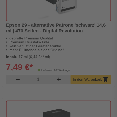
Epson 29 - alternative Patrone 'schwarz' 14,6
ml | 470 Seiten - Digital Revolution
geprüfte Premium Qualität
Premium Qualitäts-Tinte
kein Verlust der Gerätegarantie
mehr Füllmenge als das Original!
Inhalt:
17 ml (0,44 €* / ml)
7,49 €*
Lieferzeit: 1-2 Werktage
Produkt Warenkorb Menge
remove
add
shopping_cart
In den Warenkorb