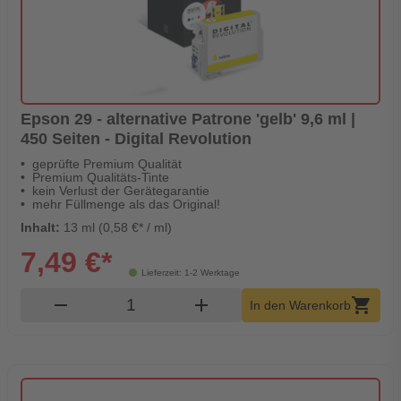
Epson 29 - alternative Patrone 'gelb' 9,6 ml |
450 Seiten - Digital Revolution
geprüfte Premium Qualität
Premium Qualitäts-Tinte
kein Verlust der Gerätegarantie
mehr Füllmenge als das Original!
Inhalt:
13 ml (0,58 €* / ml)
7,49 €*
Lieferzeit: 1-2 Werktage
Produkt Warenkorb Menge
remove
add
shopping_cart
In den Warenkorb