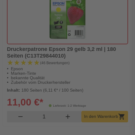
Druckerpatrone Epson 29 gelb 3,2 ml | 180
Seiten (C13T29844010)
★★★★★
★★★★★
(46 Bewertungen)
Epson
Marken-Tinte
bekannte Qualität
Zubehör vom Druckerhersteller
Inhalt:
180 Seiten (6,11 €* / 100 Seiten)
11,00 €*
Lieferzeit: 1-2 Werktage
Produkt Warenkorb Menge
remove
add
shopping_cart
In den Warenkorb