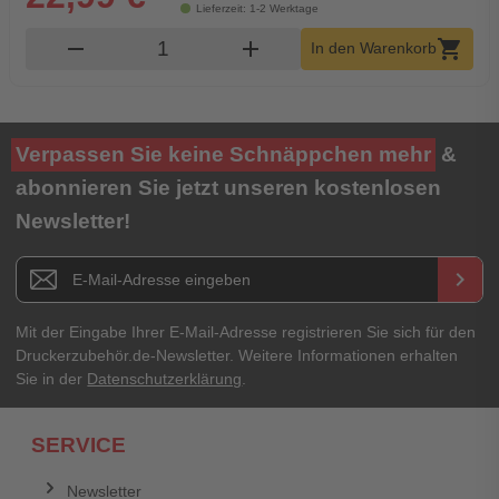
Lieferzeit: 1-2 Werktage
Produkt Warenkorb Menge
remove
add
shopping_cart
In den Warenkorb
Verpassen Sie keine Schnäppchen mehr
&
abonnieren Sie jetzt unseren kostenlosen
Newsletter!
Newsletter E-Mail Adresse
keyboard_arrow_right
Mit der Eingabe Ihrer E-Mail-Adresse registrieren Sie sich für den
Druckerzubehör.de-Newsletter. Weitere Informationen erhalten
Sie in der
Datenschutzerklärung
.
SERVICE
Newsletter