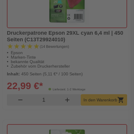
Druckerpatrone Epson 29XL cyan 6,4 ml | 450
Seiten (C13T29924010)
★★★★★
★★★★★
(14 Bewertungen)
Epson
Marken-Tinte
bekannte Qualität
Zubehör vom Druckerhersteller
Inhalt:
450 Seiten (5,11 €* / 100 Seiten)
22,99 €*
Lieferzeit: 1-2 Werktage
Produkt Warenkorb Menge
remove
add
shopping_cart
In den Warenkorb