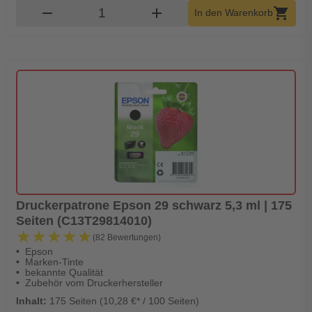
Produkt Warenkorb Menge
remove
add
shopping_cart
In den Warenkorb
Druckerpatrone Epson 29 schwarz 5,3 ml | 175
Seiten (C13T29814010)
★★★★★
★★★★★
(82 Bewertungen)
Epson
Marken-Tinte
bekannte Qualität
Zubehör vom Druckerhersteller
Inhalt:
175 Seiten (10,28 €* / 100 Seiten)