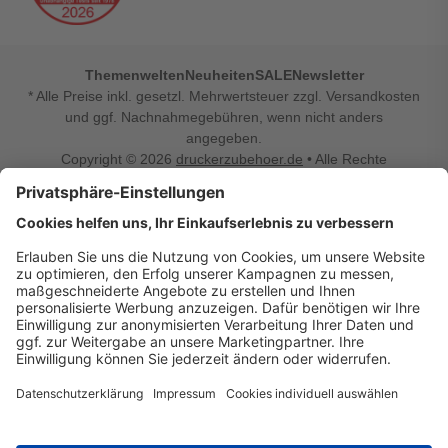
Themenwelten
Neuheiten
SALE
Newsletter
* Alle Preise inkl. gesetzl. Mehrwertsteuer zzgl. Versandkosten
und ggf. Nachnahmegebühren, wenn nicht anders
angegeben.
Copyright © 2026
druckerzubehoer.de
• Alle Rechte
vorbehalten •
Impressum
•
Widerrufsbelehrung
Vertrag widerrufen
Druckerzubehoer.de – preiswerte Qualität für Ihr Office
Sie sind auf der Suche nach dem passenden Druckerzubehör
oder Zubehör für das Büro, den Computer oder Ihr
Smartphone? Dann sind Sie bei Druckerzubehoer.de genau
richtig! Unser breites Sortiment bietet unter anderem Tinte
und Toner für alle gängigen Druckermodelle – großer sowie
kleiner Hersteller. Zugleich sind wir Ihr Online Fachhandel für
allerlei Elektro- und Bürozubehör. Sie möchten Ihr Büro
einrichten, die Werkstatt ausstatten oder den Alltag mit
kleinen Highlights aufpeppen? Neben Bürobedarf und allem,
was Ihren Arbeitsplatz noch komfortabler macht, finden Sie