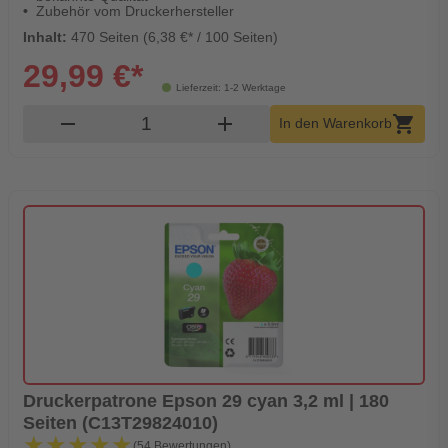
Zubehör vom Druckerhersteller
Inhalt:
470 Seiten (6,38 €* / 100 Seiten)
29,99 €*
Lieferzeit: 1-2 Werktage
Produkt Warenkorb Menge
remove
add
shopping_cart
In den Warenkorb
Druckerpatrone Epson 29 cyan 3,2 ml | 180
Seiten (C13T29824010)
★★★★★
★★★★★
(54 Bewertungen)