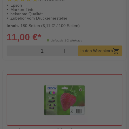
Epson
Marken-Tinte
bekannte Qualität
Zubehör vom Druckerhersteller
Inhalt:
180 Seiten (6,11 €* / 100 Seiten)
11,00 €*
Lieferzeit: 1-2 Werktage
Produkt Warenkorb Menge
remove
add
shopping_cart
In den Warenkorb