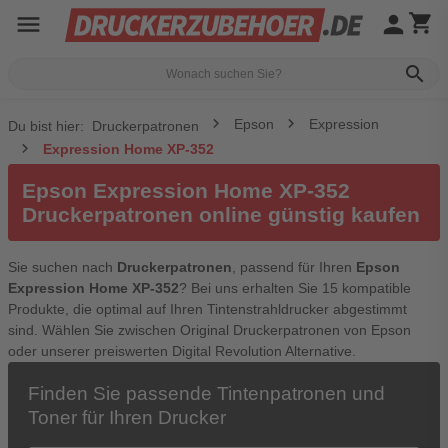
menu
person
shopping_cart
search
Epson
Expression
Du bist hier:
Druckerpatronen
Expression Home XP-352
Epson Expression Home XP-352
Druckerpatronen online günstig kaufen
Sie suchen nach
Druckerpatronen
, passend für Ihren
Epson
Expression Home XP-352
? Bei uns erhalten Sie 15 kompatible
Produkte, die optimal auf Ihren Tintenstrahldrucker abgestimmt
sind. Wählen Sie zwischen Original Druckerpatronen von Epson
oder unserer preiswerten Digital Revolution Alternative.
Finden Sie passende Tintenpatronen und
Toner für Ihren Drucker