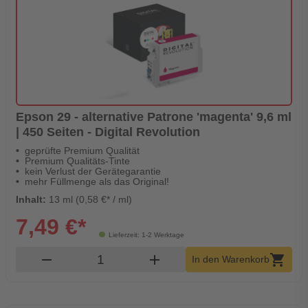
Epson 29 - alternative Patrone 'magenta' 9,6 ml
| 450 Seiten - Digital Revolution
geprüfte Premium Qualität
Premium Qualitäts-Tinte
kein Verlust der Gerätegarantie
mehr Füllmenge als das Original!
Inhalt:
13 ml (0,58 €* / ml)
7,49 €*
Lieferzeit: 1-2 Werktage
Produkt Warenkorb Menge
remove
add
shopping_cart
In den Warenkorb