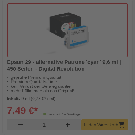
Epson 29 - alternative Patrone 'cyan' 9,6 ml |
450 Seiten - Digital Revolution
geprüfte Premium Qualität
Premium Qualitäts-Tinte
kein Verlust der Gerätegarantie
mehr Füllmenge als das Original!
Inhalt:
9 ml (0,78 €* / ml)
7,49 €*
Lieferzeit: 1-2 Werktage
Produkt Warenkorb Menge
remove
add
shopping_cart
In den Warenkorb