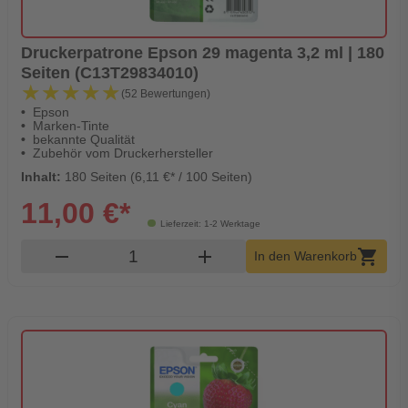
Druckerpatrone Epson 29 magenta 3,2 ml | 180
Seiten (C13T29834010)
★★★★★
★★★★★
(52 Bewertungen)
Epson
Marken-Tinte
bekannte Qualität
Zubehör vom Druckerhersteller
Inhalt:
180 Seiten (6,11 €* / 100 Seiten)
11,00 €*
Lieferzeit: 1-2 Werktage
Produkt Warenkorb Menge
remove
add
shopping_cart
In den Warenkorb