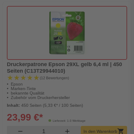
Druckerpatrone Epson 29XL gelb 6,4 ml | 450
Seiten (C13T29944010)
★★★★★
★★★★★
(12 Bewertungen)
Epson
Marken-Tinte
bekannte Qualität
Zubehör vom Druckerhersteller
Inhalt:
450 Seiten (5,33 €* / 100 Seiten)
23,99 €*
Lieferzeit: 1-3 Werktage
Produkt Warenkorb Menge
remove
add
shopping_cart
In den Warenkorb