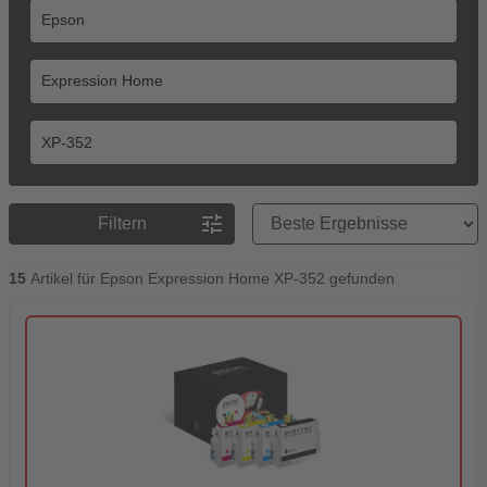
Preisreihenfolge
tune
Filtern
15
Artikel für Epson Expression Home XP-352 gefunden