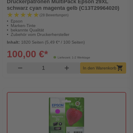
Druckerpatronen MultiPack Epson 29XL
schwarz cyan magenta gelb (C13T29964020)
★★★★★
★★★★★
(28 Bewertungen)
Epson
Marken-Tinte
bekannte Qualität
Zubehör vom Druckerhersteller
Inhalt:
1820 Seiten (5,49 €* / 100 Seiten)
100,00 €*
Lieferzeit: 1-2 Werktage
Produkt Warenkorb Menge
remove
add
shopping_cart
In den Warenkorb