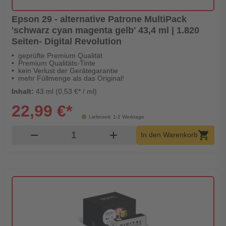
Epson 29 - alternative Patrone MultiPack
'schwarz cyan magenta gelb' 43,4 ml | 1.820
Seiten- Digital Revolution
geprüfte Premium Qualität
Premium Qualitäts-Tinte
kein Verlust der Gerätegarantie
mehr Füllmenge als das Original!
Inhalt:
43 ml (0,53 €* / ml)
22,99 €*
Lieferzeit: 1-2 Werktage
Produkt Warenkorb Menge
remove
add
shopping_cart
In den Warenkorb