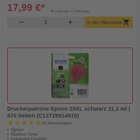
17,99 €*
Lieferzeit: 1-2 Werktage
Produkt Warenkorb Menge
remove
add
shopping_cart
In den Warenkorb
Druckerpatrone Epson 29XL schwarz 11,3 ml |
470 Seiten (C13T29914010)
★★★★★
★★★★★
(40 Bewertungen)
Epson
Marken-Tinte
bekannte Qualität