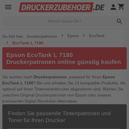
menu
person
shopping_cart
search
Epson
EcoTank
Du bist hier:
Druckerpatronen
EcoTank L 7180
Epson EcoTank L 7180
Druckerpatronen online günstig kaufen
Sie suchen nach
Druckerpatronen
, passend für Ihren
Epson
EcoTank L 7180
? Bei uns erhalten Sie 13 kompatible Produkte, die
optimal auf Ihren Tintenstrahldrucker abgestimmt sind. Wählen Sie
zwischen Original Druckerpatronen von Epson oder unserer
preiswerten Digital Revolution Alternative.
Finden Sie passende Tintenpatronen und
Toner für Ihren Drucker