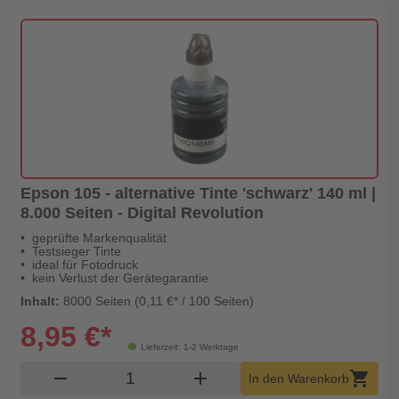
Epson 105 - alternative Tinte 'schwarz' 140 ml |
8.000 Seiten - Digital Revolution
geprüfte Markenqualität
Testsieger Tinte
ideal für Fotodruck
kein Verlust der Gerätegarantie
Inhalt:
8000 Seiten (0,11 €* / 100 Seiten)
8,95 €*
Lieferzeit: 1-2 Werktage
Produkt Warenkorb Menge
remove
add
shopping_cart
In den Warenkorb