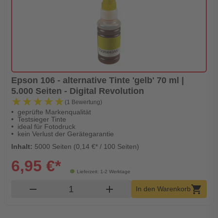
Epson 106 - alternative Tinte 'gelb' 70 ml |
5.000 Seiten - Digital Revolution
★★★★★
★★★★★
(1 Bewertung)
geprüfte Markenqualität
Testsieger Tinte
ideal für Fotodruck
kein Verlust der Gerätegarantie
Inhalt:
5000 Seiten (0,14 €* / 100 Seiten)
6,95 €*
Lieferzeit: 1-2 Werktage
Produkt Warenkorb Menge
remove
add
shopping_cart
In den Warenkorb