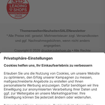
Themenwelten
Neuheiten
SALE
Newsletter
* Alle Preise inkl. gesetzl. Mehrwertsteuer zzgl. Versandkosten
und ggf. Nachnahmegebühren, wenn nicht anders
angegeben.
Copyright © 2026
druckerzubehoer.de
• Alle Rechte
vorbehalten •
Impressum
•
Widerrufsbelehrung
Vertrag widerrufen
Druckerzubehoer.de – preiswerte Qualität für Ihr Office
Sie sind auf der Suche nach dem passenden Druckerzubehör
oder Zubehör für das Büro, den Computer oder Ihr
Smartphone? Dann sind Sie bei Druckerzubehoer.de genau
richtig! Unser breites Sortiment bietet unter anderem Tinte
und Toner für alle gängigen Druckermodelle – großer sowie
kleiner Hersteller. Zugleich sind wir Ihr Online Fachhandel für
allerlei Elektro- und Bürozubehör. Sie möchten Ihr Büro