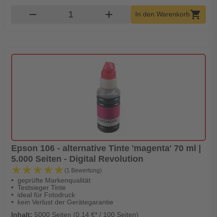
Produkt Warenkorb Menge
remove
add
shopping_cart
In den Warenkorb
Epson 106 - alternative Tinte 'magenta' 70 ml |
5.000 Seiten - Digital Revolution
★★★★★
★★★★★
(1 Bewertung)
geprüfte Markenqualität
Testsieger Tinte
ideal für Fotodruck
kein Verlust der Gerätegarantie
Inhalt:
5000 Seiten (0,14 €* / 100 Seiten)