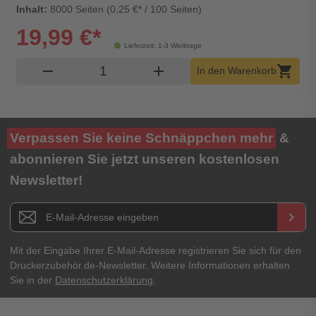
Inhalt:
8000 Seiten (0,25 €* / 100 Seiten)
19,99 €*
Lieferzeit: 1-3 Werktage
Produkt Warenkorb Menge
remove
add
shopping_cart
In den Warenkorb
Verpassen Sie keine Schnäppchen mehr
&
abonnieren Sie jetzt unseren kostenlosen
Newsletter!
Newsletter E-Mail Adresse
keyboard_arrow_right
Mit der Eingabe Ihrer E-Mail-Adresse registrieren Sie sich für den
Druckerzubehör.de-Newsletter. Weitere Informationen erhalten
Sie in der
Datenschutzerklärung
.