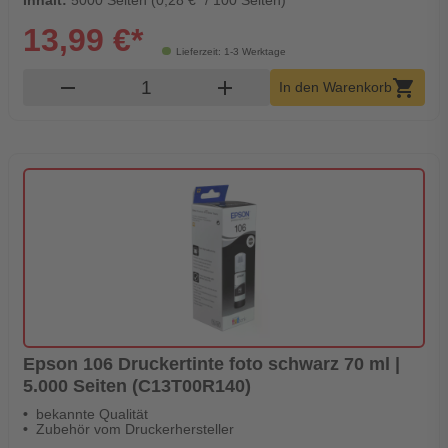
Inhalt:
5000 Seiten (0,28 €* / 100 Seiten)
13,99 €*
Lieferzeit: 1-3 Werktage
Produkt Warenkorb Menge
remove
add
shopping_cart
In den Warenkorb
Epson 106 Druckertinte foto schwarz 70 ml |
5.000 Seiten (C13T00R140)
bekannte Qualität
Zubehör vom Druckerhersteller