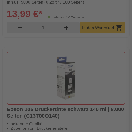
Inhalt:
5000 Seiten (0,28 €* / 100 Seiten)
13,99 €*
Lieferzeit: 1-3 Werktage
Produkt Warenkorb Menge
remove
add
shopping_cart
In den Warenkorb
Epson 105 Druckertinte schwarz 140 ml | 8.000
Seiten (C13T00Q140)
bekannte Qualität
Zubehör vom Druckerhersteller