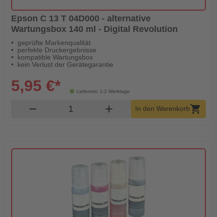
Epson C 13 T 04D000 - alternative
Wartungsbox 140 ml - Digital Revolution
geprüfte Markenqualität
perfekte Druckergebnisse
kompatible Wartungsbox
kein Verlust der Gerätegarantie
5,95 €*
Lieferzeit: 1-2 Werktage
Produkt Warenkorb Menge
remove
add
shopping_cart
In den Warenkorb