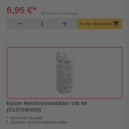
6,95 €*
Lieferzeit: 1-2 Werktage
Produkt Warenkorb Menge
remove
add
shopping_cart
In den Warenkorb
Epson Resttintenbehälter 140 ml
(C13T04D000)
bekannte Qualität
Zubehör vom Druckerhersteller