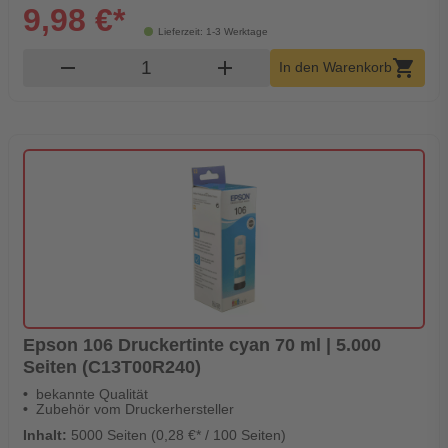
9,98 €*
Lieferzeit: 1-3 Werktage
Produkt Warenkorb Menge
remove
add
shopping_cart
In den Warenkorb
Epson 106 Druckertinte cyan 70 ml | 5.000
Seiten (C13T00R240)
bekannte Qualität
Zubehör vom Druckerhersteller
Inhalt:
5000 Seiten (0,28 €* / 100 Seiten)