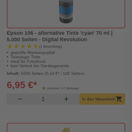
Epson 106 - alternative Tinte 'cyan' 70 ml |
5.000 Seiten - Digital Revolution
★★★★★
★★★★★
(1 Bewertung)
geprüfte Markenqualität
Testsieger Tinte
ideal für Fotodruck
kein Verlust der Gerätegarantie
Inhalt:
5000 Seiten (0,14 €* / 100 Seiten)
6,95 €*
Lieferzeit: 1-2 Werktage
Produkt Warenkorb Menge
remove
add
shopping_cart
In den Warenkorb