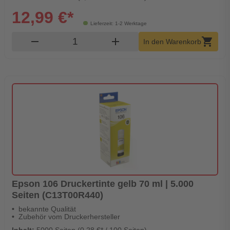
12,99 €*
Lieferzeit: 1-2 Werktage
Produkt Warenkorb Menge
remove
add
shopping_cart
In den Warenkorb
Epson 106 Druckertinte gelb 70 ml | 5.000
Seiten (C13T00R440)
bekannte Qualität
Zubehör vom Druckerhersteller