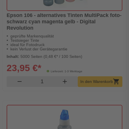
Epson 106 - alternatives Tinten MultiPack foto-
schwarz cyan magenta gelb - Digital
Revolution
geprüfte Markenqualität
Testsieger Tinte
ideal für Fotodruck
kein Verlust der Gerätegarantie
Inhalt:
5000 Seiten (0,48 €* / 100 Seiten)
23,95 €*
Lieferzeit: 1-3 Werktage
Produkt Warenkorb Menge
remove
add
shopping_cart
In den Warenkorb