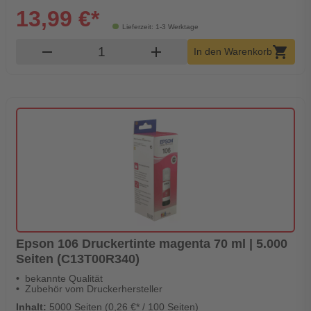
13,99 €*
Lieferzeit: 1-3 Werktage
Produkt Warenkorb Menge
remove
add
shopping_cart
In den Warenkorb
Epson 106 Druckertinte magenta 70 ml | 5.000
Seiten (C13T00R340)
bekannte Qualität
Zubehör vom Druckerhersteller
Inhalt:
5000 Seiten (0,26 €* / 100 Seiten)