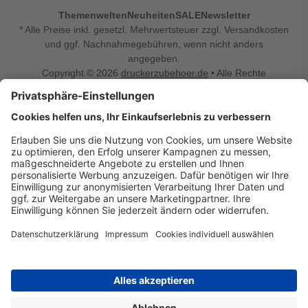
Themenwelten
Neuheiten
SALE
Newsletter
* Alle Preise inkl. gesetzl. Mehrwertsteuer zzgl. Versandkosten
und ggf. Nachnahmegebühren, wenn nicht anders
angegeben.
Copyright © 2026
druckerzubehoer.de
• Alle Rechte
vorbehalten •
Impressum
•
Widerrufsbelehrung
Vertrag widerrufen
Druckerzubehoer.de – preiswerte Qualität für Ihr Office
Sie sind auf der Suche nach dem passenden Druckerzubehör
oder Zubehör für das Büro, den Computer oder Ihr
Smartphone? Dann sind Sie bei Druckerzubehoer.de genau
richtig! Unser breites Sortiment bietet unter anderem Tinte
und Toner für alle gängigen Druckermodelle – großer sowie
kleiner Hersteller. Zugleich sind wir Ihr Online Fachhandel für
allerlei Elektro- und Bürozubehör. Sie möchten Ihr Büro
einrichten, die Werkstatt ausstatten oder den Alltag mit
kleinen Highlights aufpeppen? Neben Bürobedarf und allem,
was Ihren Arbeitsplatz noch komfortabler macht, finden Sie
bei uns auch Bastelspaß, Schulbedarf, Beleuchtung,
Autozubehör, Freizeit- und Küchengadgets sowie vieles mehr