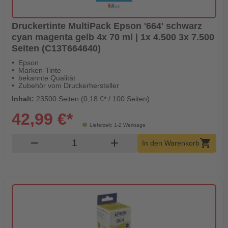
Druckertinte MultiPack Epson '664' schwarz
cyan magenta gelb 4x 70 ml | 1x 4.500 3x 7.500
Seiten (C13T664640)
Epson
Marken-Tinte
bekannte Qualität
Zubehör vom Druckerhersteller
Inhalt:
23500 Seiten (0,18 €* / 100 Seiten)
42,99 €*
Lieferzeit: 1-2 Werktage
Produkt Warenkorb Menge
remove
add
shopping_cart
In den Warenkorb