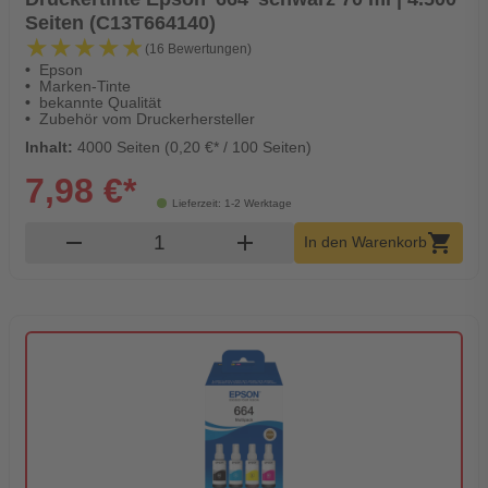
Seiten (C13T664140)
★★★★★
★★★★★
(16 Bewertungen)
Epson
Marken-Tinte
bekannte Qualität
Zubehör vom Druckerhersteller
Inhalt:
4000 Seiten (0,20 €* / 100 Seiten)
7,98 €*
Lieferzeit: 1-2 Werktage
Produkt Warenkorb Menge
remove
add
shopping_cart
In den Warenkorb