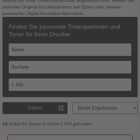
optimal auf Ihren Tintenstrahldrucker abgestimmt sind. Wählen Sie
zwischen Original Druckerpatronen von Epson oder unserer
preiswerten Digital Revolution Alternative.
Finden Sie passende Tintenpatronen und
Toner für Ihren Drucker
Preisreihenfolge
tune
Filtern
10
Artikel für Epson EcoTank L 550 gefunden