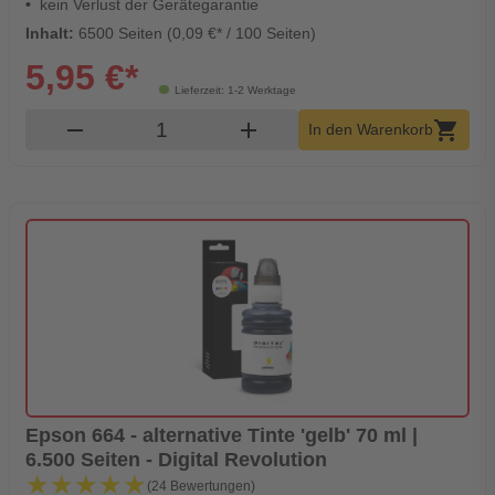
kein Verlust der Gerätegarantie
Inhalt:
6500 Seiten (0,09 €* / 100 Seiten)
5,95 €*
Lieferzeit: 1-2 Werktage
Produkt Warenkorb Menge
remove
add
shopping_cart
In den Warenkorb
Epson 664 - alternative Tinte 'gelb' 70 ml |
6.500 Seiten - Digital Revolution
★★★★★
★★★★★
(24 Bewertungen)