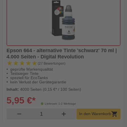
Epson 664 - alternative Tinte 'schwarz' 70 ml |
4.000 Seiten - Digital Revolution
★★★★★
★★★★★
(27 Bewertungen)
geprüfte Markenqualität
Testsieger Tinte
speziell für EcoTanks
kein Verlust der Gerätegarantie
Inhalt:
4000 Seiten (0,15 €* / 100 Seiten)
5,95 €*
Lieferzeit: 1-2 Werktage
Produkt Warenkorb Menge
remove
add
shopping_cart
In den Warenkorb