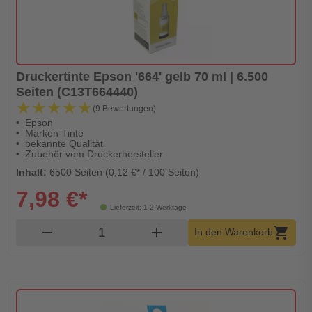
Druckertinte Epson '664' gelb 70 ml | 6.500
Seiten (C13T664440)
★★★★★
★★★★★
(9 Bewertungen)
Epson
Marken-Tinte
bekannte Qualität
Zubehör vom Druckerhersteller
Inhalt:
6500 Seiten (0,12 €* / 100 Seiten)
7,98 €*
Lieferzeit: 1-2 Werktage
Produkt Warenkorb Menge
remove
add
shopping_cart
In den Warenkorb