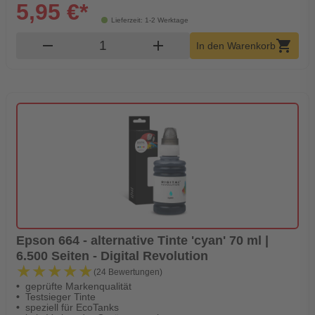
5,95 €*
Lieferzeit: 1-2 Werktage
Produkt Warenkorb Menge
remove
add
shopping_cart
In den Warenkorb
Epson 664 - alternative Tinte 'cyan' 70 ml |
6.500 Seiten - Digital Revolution
★★★★★
★★★★★
(24 Bewertungen)
geprüfte Markenqualität
Testsieger Tinte
speziell für EcoTanks