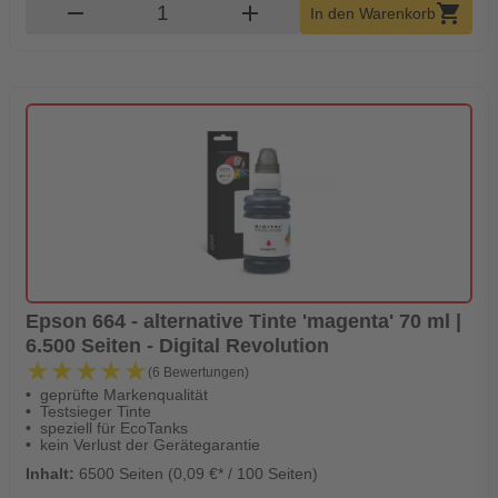
Produkt Warenkorb Menge
remove
add
shopping_cart
In den Warenkorb
Epson 664 - alternative Tinte 'magenta' 70 ml |
6.500 Seiten - Digital Revolution
★★★★★
★★★★★
(6 Bewertungen)
geprüfte Markenqualität
Testsieger Tinte
speziell für EcoTanks
kein Verlust der Gerätegarantie
Inhalt:
6500 Seiten (0,09 €* / 100 Seiten)