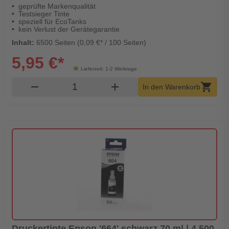
geprüfte Markenqualität
Testsieger Tinte
speziell für EcoTanks
kein Verlust der Gerätegarantie
Inhalt:
6500 Seiten (0,09 €* / 100 Seiten)
5,95 €*
Lieferzeit: 1-2 Werktage
Produkt Warenkorb Menge
remove
add
shopping_cart
In den Warenkorb
Druckertinte Epson '664' schwarz 70 ml | 4.500