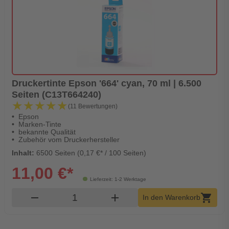
Druckertinte Epson '664' cyan, 70 ml | 6.500
Seiten (C13T664240)
★★★★★
★★★★★
(11 Bewertungen)
Epson
Marken-Tinte
bekannte Qualität
Zubehör vom Druckerhersteller
Inhalt:
6500 Seiten (0,17 €* / 100 Seiten)
11,00 €*
Lieferzeit: 1-2 Werktage
Produkt Warenkorb Menge
remove
add
shopping_cart
In den Warenkorb