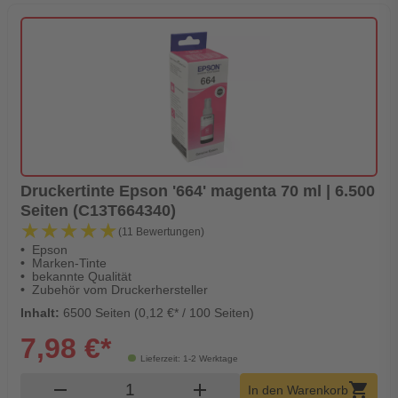
Druckertinte Epson '664' magenta 70 ml | 6.500
Seiten (C13T664340)
★★★★★
★★★★★
(11 Bewertungen)
Epson
Marken-Tinte
bekannte Qualität
Zubehör vom Druckerhersteller
Inhalt:
6500 Seiten (0,12 €* / 100 Seiten)
7,98 €*
Lieferzeit: 1-2 Werktage
Produkt Warenkorb Menge
remove
add
shopping_cart
In den Warenkorb