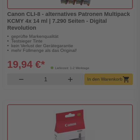
Canon CLI-8 - alternatives Patronen Multipack
KCMY 4x 14 ml | 7.290 Seiten - Digital
Revolution
geprüfte Markenqualität
Testsieger Tinte
kein Verlust der Gerätegarantie
mehr Füllmenge als das Original!
19,94 €*
Lieferzeit: 1-2 Werktage
Produkt Warenkorb Menge
remove
add
shopping_cart
In den Warenkorb