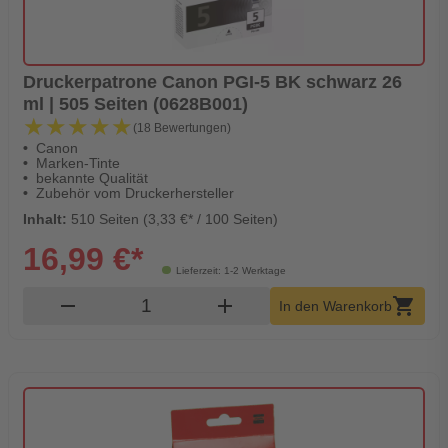
Druckerpatrone Canon PGI-5 BK schwarz 26
ml | 505 Seiten (0628B001)
★★★★★
★★★★★
(18 Bewertungen)
Canon
Marken-Tinte
bekannte Qualität
Zubehör vom Druckerhersteller
Inhalt:
510 Seiten (3,33 €* / 100 Seiten)
16,99 €*
Lieferzeit: 1-2 Werktage
Produkt Warenkorb Menge
remove
add
shopping_cart
In den Warenkorb