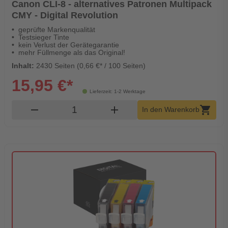
Canon CLI-8 - alternatives Patronen Multipack
CMY - Digital Revolution
geprüfte Markenqualität
Testsieger Tinte
kein Verlust der Gerätegarantie
mehr Füllmenge als das Original!
Inhalt:
2430 Seiten (0,66 €* / 100 Seiten)
15,95 €*
Lieferzeit: 1-2 Werktage
Produkt Warenkorb Menge
remove
add
shopping_cart
In den Warenkorb