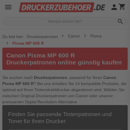
menu
person
shopping_cart
search
Canon
Pixma
Du bist hier:
Druckerpatronen
Pixma MP 600 R
Canon Pixma MP 600 R
Druckerpatronen online günstig kaufen
Sie suchen nach
Druckerpatronen
, passend für Ihren
Canon
Pixma MP 600 R
? Bei uns erhalten Sie 14 kompatible Produkte, die
optimal auf Ihren Tintenstrahldrucker abgestimmt sind. Wählen Sie
zwischen Original Druckerpatronen von Canon oder unserer
preiswerten Digital Revolution Alternative.
Finden Sie passende Tintenpatronen und
Toner für Ihren Drucker