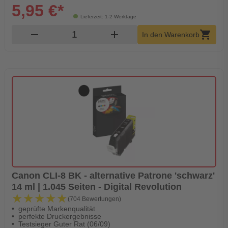
5,95 €*
Lieferzeit: 1-2 Werktage
Produkt Warenkorb Menge
remove
add
shopping_cart
In den Warenkorb
Canon CLI-8 BK - alternative Patrone 'schwarz'
14 ml | 1.045 Seiten - Digital Revolution
★★★★★
★★★★★
(704 Bewertungen)
geprüfte Markenqualität
perfekte Druckergebnisse
Testsieger Guter Rat (06/09)