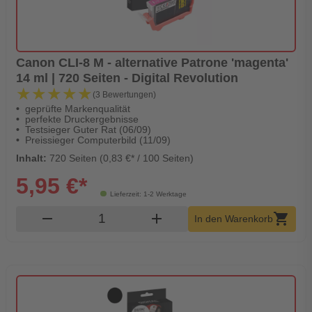
Canon CLI-8 M - alternative Patrone 'magenta'
14 ml | 720 Seiten - Digital Revolution
★★★★★
★★★★★
(3 Bewertungen)
geprüfte Markenqualität
perfekte Druckergebnisse
Testsieger Guter Rat (06/09)
Preissieger Computerbild (11/09)
Inhalt:
720 Seiten (0,83 €* / 100 Seiten)
5,95 €*
Lieferzeit: 1-2 Werktage
Produkt Warenkorb Menge
remove
add
shopping_cart
In den Warenkorb