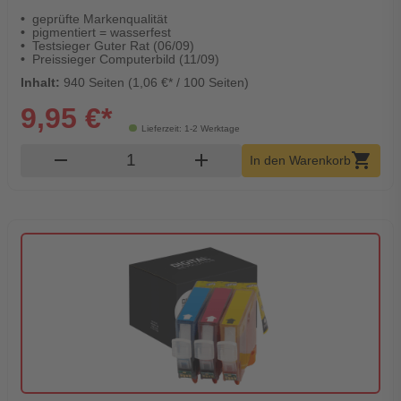
geprüfte Markenqualität
pigmentiert = wasserfest
Testsieger Guter Rat (06/09)
Preissieger Computerbild (11/09)
Inhalt:
940 Seiten (1,06 €* / 100 Seiten)
9,95 €*
Lieferzeit: 1-2 Werktage
Produkt Warenkorb Menge
remove
add
shopping_cart
In den Warenkorb