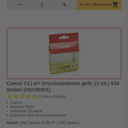
Produkt Warenkorb Menge
remove
add
shopping_cart
In den Warenkorb
Canon CLI-8Y Druckerpatrone gelb 13 ml | 530
Seiten (0623B001)
★★★★★
★★★★★
(12 Bewertungen)
Canon
Marken-Tinte
bekannte Qualität
Zubehör vom Druckerhersteller
Inhalt:
690 Seiten (1,96 €* / 100 Seiten)