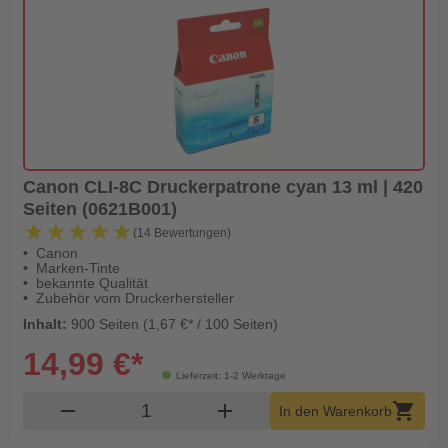
Canon CLI-8C Druckerpatrone cyan 13 ml | 420
Seiten (0621B001)
★★★★★
★★★★★
(14 Bewertungen)
Canon
Marken-Tinte
bekannte Qualität
Zubehör vom Druckerhersteller
Inhalt:
900 Seiten (1,67 €* / 100 Seiten)
14,99 €*
Lieferzeit: 1-2 Werktage
Produkt Warenkorb Menge
remove
add
shopping_cart
In den Warenkorb