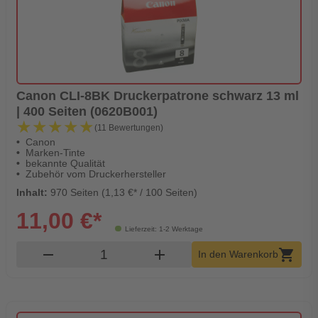
Canon CLI-8BK Druckerpatrone schwarz 13 ml
| 400 Seiten (0620B001)
★★★★★
★★★★★
(11 Bewertungen)
Canon
Marken-Tinte
bekannte Qualität
Zubehör vom Druckerhersteller
Inhalt:
970 Seiten (1,13 €* / 100 Seiten)
11,00 €*
Lieferzeit: 1-2 Werktage
Produkt Warenkorb Menge
remove
add
shopping_cart
In den Warenkorb