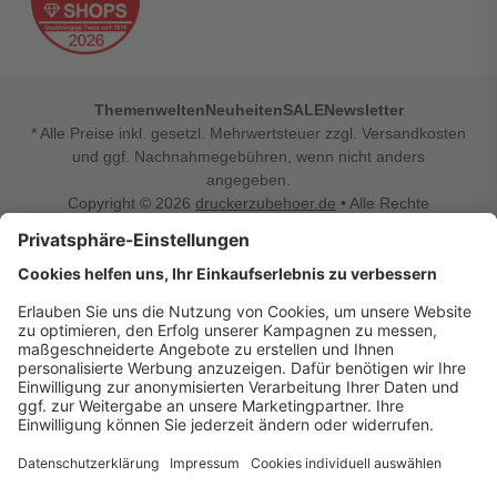
Themenwelten
Neuheiten
SALE
Newsletter
* Alle Preise inkl. gesetzl. Mehrwertsteuer zzgl. Versandkosten
und ggf. Nachnahmegebühren, wenn nicht anders
angegeben.
Copyright © 2026
druckerzubehoer.de
• Alle Rechte
vorbehalten •
Impressum
•
Widerrufsbelehrung
Vertrag widerrufen
Druckerzubehoer.de – preiswerte Qualität für Ihr Office
Sie sind auf der Suche nach dem passenden Druckerzubehör
oder Zubehör für das Büro, den Computer oder Ihr
Smartphone? Dann sind Sie bei Druckerzubehoer.de genau
richtig! Unser breites Sortiment bietet unter anderem Tinte
und Toner für alle gängigen Druckermodelle – großer sowie
kleiner Hersteller. Zugleich sind wir Ihr Online Fachhandel für
allerlei Elektro- und Bürozubehör. Sie möchten Ihr Büro
einrichten, die Werkstatt ausstatten oder den Alltag mit
kleinen Highlights aufpeppen? Neben Bürobedarf und allem,