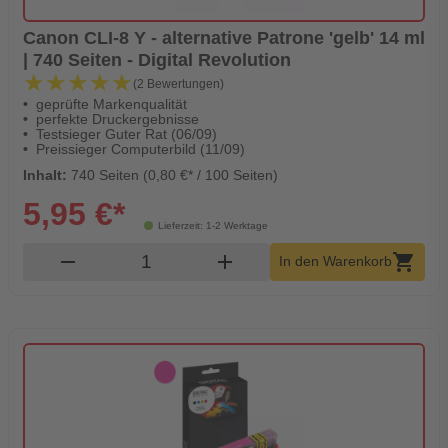
Canon CLI-8 Y - alternative Patrone 'gelb' 14 ml
| 740 Seiten - Digital Revolution
★★★★★
★★★★★
(2 Bewertungen)
geprüfte Markenqualität
perfekte Druckergebnisse
Testsieger Guter Rat (06/09)
Preissieger Computerbild (11/09)
Inhalt:
740 Seiten (0,80 €* / 100 Seiten)
5,95 €*
Lieferzeit: 1-2 Werktage
Produkt Warenkorb Menge
remove
add
shopping_cart
In den Warenkorb