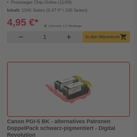
Preissieger Chip-Online (11/09)
Inhalt:
1045 Seiten (0,47 €* / 100 Seiten)
4,95 €*
Lieferzeit: 1-2 Werktage
Produkt Warenkorb Menge
remove
add
shopping_cart
In den Warenkorb
Canon PGI-5 BK - alternatives Patronen
DoppelPack schwarz-pigmentiert - Digital
Revolution