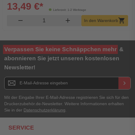
13,49 €*
Lieferzeit: 1-2 Werktage
Produkt Warenkorb Menge
remove
add
shopping_cart
In den Warenkorb
Verpassen Sie keine Schnäppchen mehr
&
abonnieren Sie jetzt unseren kostenlosen
Newsletter!
Newsletter E-Mail Adresse
keyboard_arrow_right
Mit der Eingabe Ihrer E-Mail-Adresse registrieren Sie sich für den
Druckerzubehör.de-Newsletter. Weitere Informationen erhalten
Sie in der
Datenschutzerklärung
.
SERVICE