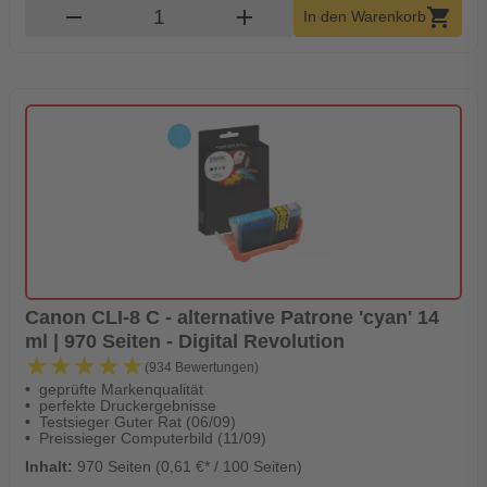
Produkt Warenkorb Menge
remove
add
shopping_cart
In den Warenkorb
Canon CLI-8 C - alternative Patrone 'cyan' 14
ml | 970 Seiten - Digital Revolution
★★★★★
★★★★★
(934 Bewertungen)
geprüfte Markenqualität
perfekte Druckergebnisse
Testsieger Guter Rat (06/09)
Preissieger Computerbild (11/09)
Inhalt:
970 Seiten (0,61 €* / 100 Seiten)