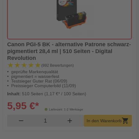
Canon PGI-5 BK - alternative Patrone schwarz-
pigmentiert 28,4 ml | 510 Seiten - Digital
Revolution
★★★★★
★★★★★
(992 Bewertungen)
geprüfte Markenqualität
pigmentiert = wasserfest
Testsieger Guter Rat (06/09)
Preissieger Computerbild (11/09)
Inhalt:
510 Seiten (1,17 €* / 100 Seiten)
5,95 €*
Lieferzeit: 1-2 Werktage
Produkt Warenkorb Menge
remove
add
shopping_cart
In den Warenkorb