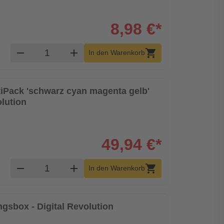
8,98 €*
Produkt Warenkorb Menge
remove
add
shopping_cart
In den Warenkorb
ltiPack 'schwarz cyan magenta gelb'
olution
49,94 €*
Produkt Warenkorb Menge
remove
add
shopping_cart
In den Warenkorb
gsbox - Digital Revolution