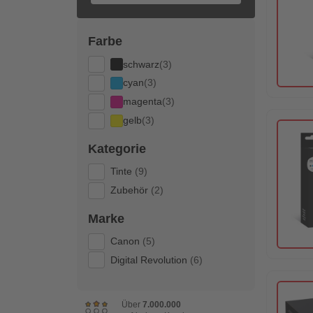
Farbe
schwarz
(3)
cyan
(3)
magenta
(3)
gelb
(3)
Kategorie
Tinte
(9)
Zubehör
(2)
Marke
Canon
(5)
Digital Revolution
(6)
Über
7.000.000