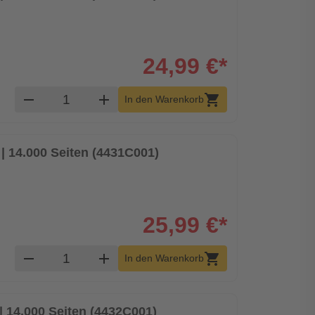
24,99 €*
Produkt Warenkorb Menge
remove
add
shopping_cart
In den Warenkorb
| 14.000 Seiten (4431C001)
25,99 €*
Produkt Warenkorb Menge
remove
add
shopping_cart
In den Warenkorb
| 14.000 Seiten (4432C001)