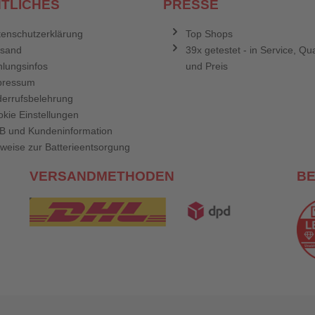
TLICHES
PRESSE
enschutzerklärung
Top Shops
rsand
39x getestet - in Service, Qua
lungsinfos
und Preis
pressum
errufsbelehrung
kie Einstellungen
B und Kundeninformation
weise zur Batterieentsorgung
VERSANDMETHODEN
B