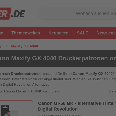
me
Themenwelten
Neuheiten
SALE
Newslette
y
Maxify GX 4040
on Maxify GX 4040 Druckerpatronen on
n nach
Druckerpatronen
, passend für Ihren
Canon Maxify GX 4040
? 
f Ihren Tintenstrahldrucker abgestimmt sind. Wählen Sie zwischen Or
n Digital Revolution Alternative.
Dars
 für Canon Maxify GX 4040 gefunden
Canon GI-56 BK - alternative Tinte '
Digital Revolution