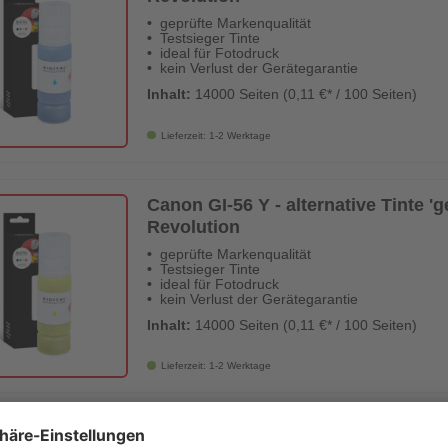
geprüfte Markenqualität
Testsieger Tinte
ideal für Fotodruck
kein Verlust der Gerätegarantie
Inhalt:
14000 Seiten (0,11 €* / 100 Seiten)
Lieferzeit: 1-2 Werktage
Canon GI-56 Y - alternative Tinte 'ge
Revolution
geprüfte Markenqualität
Testsieger Tinte
ideal für Fotodruck
kein Verlust der Gerätegarantie
Inhalt:
14000 Seiten (0,11 €* / 100 Seiten)
Lieferzeit: 1-2 Werktage
Druckertinte Canon GI-56 BK schwa