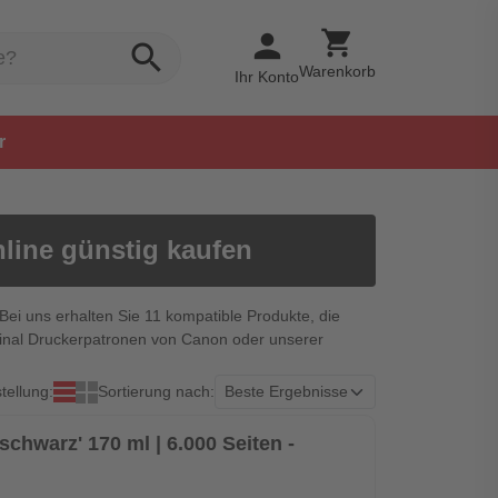
shopping_cart
person
search
Warenkorb
Ihr Konto
r
line günstig kaufen
Bei uns erhalten Sie 11 kompatible Produkte, die
iginal Druckerpatronen von Canon oder unserer
tellung:
Sortierung nach:
schwarz' 170 ml | 6.000 Seiten -