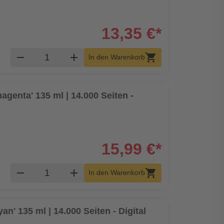
13,35 €*
Produkt Warenkorb Menge
remove
add
shopping_cart
In den Warenkorb
agenta' 135 ml | 14.000 Seiten -
15,99 €*
Produkt Warenkorb Menge
remove
add
shopping_cart
In den Warenkorb
an' 135 ml | 14.000 Seiten - Digital