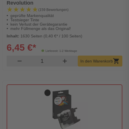
Revolution
★★★★★
★★★★★
(159 Bewertungen)
geprüfte Markenqualität
Testsieger Tinte
kein Verlust der Gerätegarantie
mehr Füllmenge als das Original!
Inhalt:
1630 Seiten (0,40 €* / 100 Seiten)
6,45 €*
Lieferzeit: 1-2 Werktage
Produkt Warenkorb Menge
remove
add
shopping_cart
In den Warenkorb