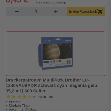
Lieferzeit: 1-2 Werktage
Produkt Warenkorb Menge
remove
add
shopping_cart
In den Warenkorb
Druckerpatronen MultiPack Brother LC-
1240VALBPDR schwarz cyan magenta gelb
35,2 ml | 600 Seiten
★★★★★
★★★★★
(4 Bewertungen)
Brother
Marken-Tinte
bekannte Qualität