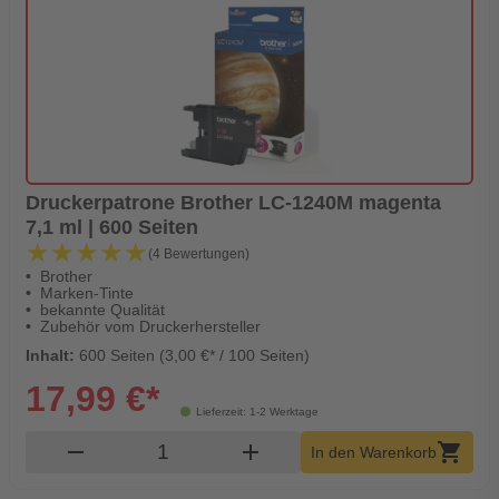
Druckerpatrone Brother LC-1240M magenta
7,1 ml | 600 Seiten
★★★★★
★★★★★
(4 Bewertungen)
Brother
Marken-Tinte
bekannte Qualität
Zubehör vom Druckerhersteller
Inhalt:
600 Seiten (3,00 €* / 100 Seiten)
17,99 €*
Lieferzeit: 1-2 Werktage
Produkt Warenkorb Menge
remove
add
shopping_cart
In den Warenkorb