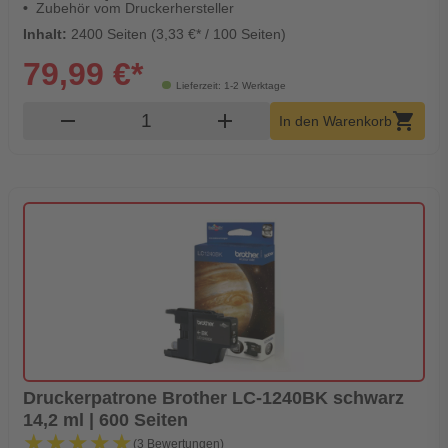
Zubehör vom Druckerhersteller
Inhalt:
2400 Seiten (3,33 €* / 100 Seiten)
79,99 €*
Lieferzeit: 1-2 Werktage
Produkt Warenkorb Menge
remove
add
shopping_cart
In den Warenkorb
Druckerpatrone Brother LC-1240BK schwarz
14,2 ml | 600 Seiten
★★★★★
★★★★★
(3 Bewertungen)