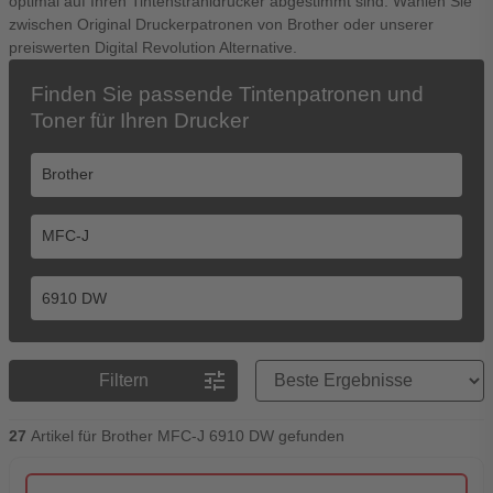
optimal auf Ihren Tintenstrahldrucker abgestimmt sind. Wählen Sie
zwischen Original Druckerpatronen von Brother oder unserer
preiswerten Digital Revolution Alternative.
Finden Sie passende Tintenpatronen und
Toner für Ihren Drucker
Preisreihenfolge
tune
Filtern
27
Artikel für Brother MFC-J 6910 DW gefunden