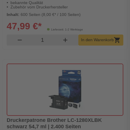
bekannte Qualität
Zubehör vom Druckerhersteller
Inhalt:
600 Seiten (8,00 €* / 100 Seiten)
47,99 €*
Lieferzeit: 1-2 Werktage
Produkt Warenkorb Menge
remove
add
shopping_cart
In den Warenkorb
Druckerpatrone Brother LC-1280XLBK
schwarz 54,7 ml | 2.400 Seiten