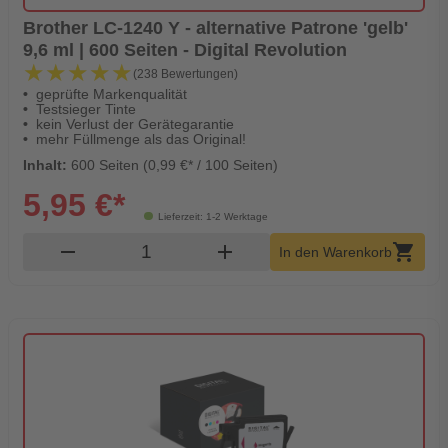
Brother LC-1240 Y - alternative Patrone 'gelb'
9,6 ml | 600 Seiten - Digital Revolution
★★★★★
★★★★★
(238 Bewertungen)
geprüfte Markenqualität
Testsieger Tinte
kein Verlust der Gerätegarantie
mehr Füllmenge als das Original!
Inhalt:
600 Seiten (0,99 €* / 100 Seiten)
5,95 €*
Lieferzeit: 1-2 Werktage
Produkt Warenkorb Menge
remove
add
shopping_cart
In den Warenkorb