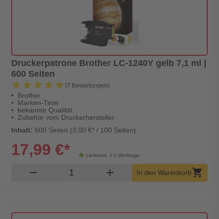
Druckerpatrone Brother LC-1240Y gelb 7,1 ml |
600 Seiten
★★★★★
★★★★★
(7 Bewertungen)
Brother
Marken-Tinte
bekannte Qualität
Zubehör vom Druckerhersteller
Inhalt:
600 Seiten (3,00 €* / 100 Seiten)
17,99 €*
Lieferzeit: 1-2 Werktage
Produkt Warenkorb Menge
remove
add
shopping_cart
In den Warenkorb