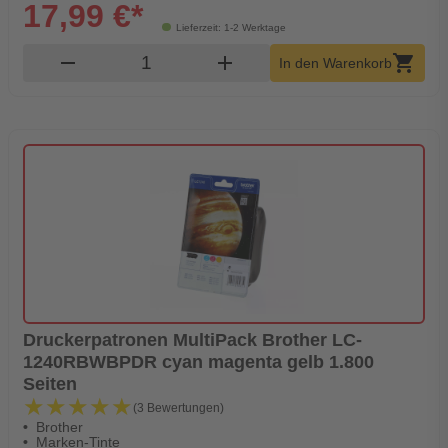
17,99 €*
Lieferzeit: 1-2 Werktage
Produkt Warenkorb Menge
remove
add
shopping_cart
In den Warenkorb
Druckerpatronen MultiPack Brother LC-
1240RBWBPDR cyan magenta gelb 1.800
Seiten
★★★★★
★★★★★
(3 Bewertungen)
Brother
Marken-Tinte