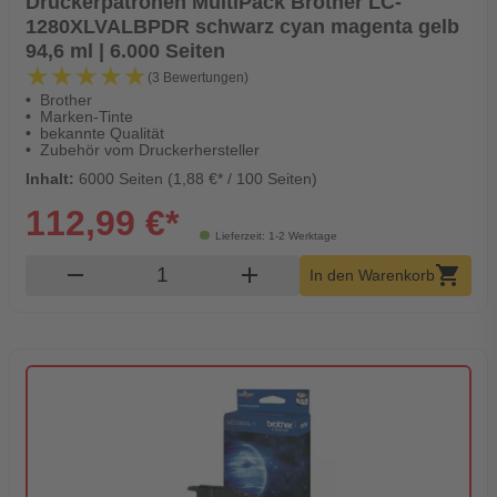
Druckerpatronen MultiPack Brother LC-
1280XLVALBPDR schwarz cyan magenta gelb
94,6 ml | 6.000 Seiten
★★★★★
★★★★★
(3 Bewertungen)
Brother
Marken-Tinte
bekannte Qualität
Zubehör vom Druckerhersteller
Inhalt:
6000 Seiten (1,88 €* / 100 Seiten)
112,99 €*
Lieferzeit: 1-2 Werktage
Produkt Warenkorb Menge
remove
add
shopping_cart
In den Warenkorb