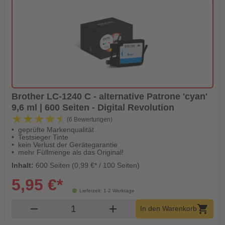
Brother LC-1240 C - alternative Patrone 'cyan'
9,6 ml | 600 Seiten - Digital Revolution
★★★★★
★★★★★
(6 Bewertungen)
geprüfte Markenqualität
Testsieger Tinte
kein Verlust der Gerätegarantie
mehr Füllmenge als das Original!
Inhalt:
600 Seiten (0,99 €* / 100 Seiten)
5,95 €*
Lieferzeit: 1-2 Werktage
Produkt Warenkorb Menge
remove
add
shopping_cart
In den Warenkorb