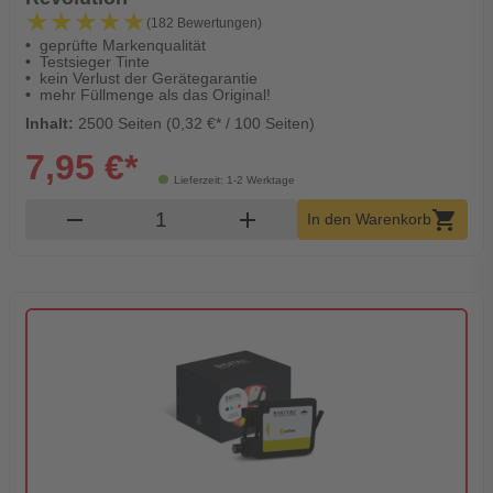
★★★★★
★★★★★
(182 Bewertungen)
geprüfte Markenqualität
Testsieger Tinte
kein Verlust der Gerätegarantie
mehr Füllmenge als das Original!
Inhalt:
2500 Seiten (0,32 €* / 100 Seiten)
7,95 €*
Lieferzeit: 1-2 Werktage
Produkt Warenkorb Menge
remove
add
shopping_cart
In den Warenkorb