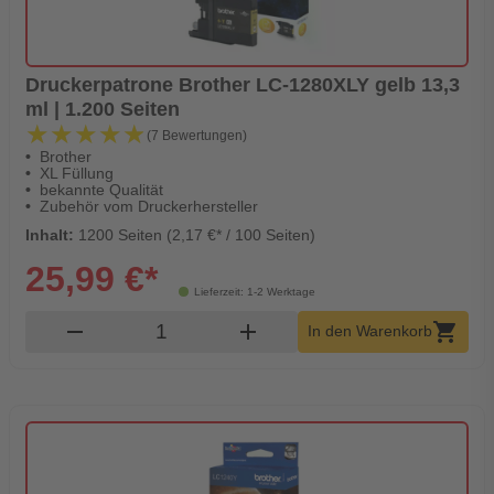
Druckerpatrone Brother LC-1280XLY gelb 13,3
ml | 1.200 Seiten
★★★★★
★★★★★
(7 Bewertungen)
Brother
XL Füllung
bekannte Qualität
Zubehör vom Druckerhersteller
Inhalt:
1200 Seiten (2,17 €* / 100 Seiten)
25,99 €*
Lieferzeit: 1-2 Werktage
Produkt Warenkorb Menge
remove
add
shopping_cart
In den Warenkorb