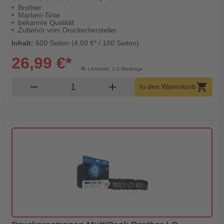
Brother
Marken-Tinte
bekannte Qualität
Zubehör vom Druckerhersteller
Inhalt:
600 Seiten (4,50 €* / 100 Seiten)
26,99 €*
Lieferzeit: 1-2 Werktage
Produkt Warenkorb Menge
remove
add
shopping_cart
In den Warenkorb