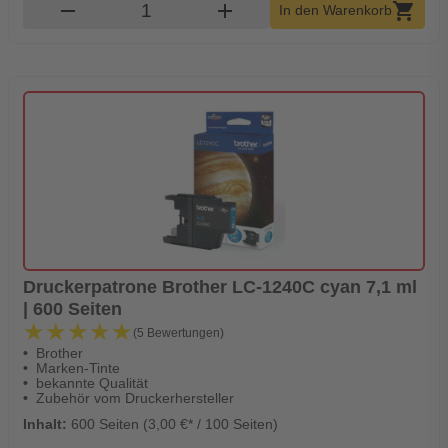
Produkt Warenkorb Menge
remove
add
shopping_cart
In den Warenkorb
Druckerpatrone Brother LC-1240C cyan 7,1 ml
| 600 Seiten
★★★★★
★★★★★
(5 Bewertungen)
Brother
Marken-Tinte
bekannte Qualität
Zubehör vom Druckerhersteller
Inhalt:
600 Seiten (3,00 €* / 100 Seiten)