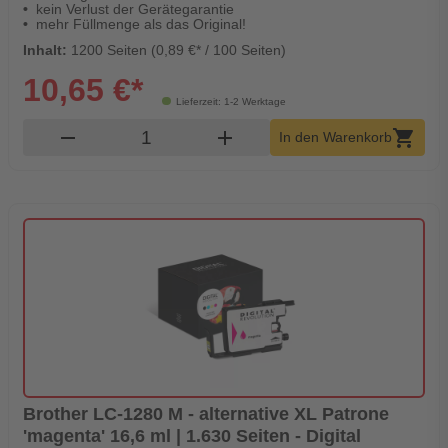
kein Verlust der Gerätegarantie
mehr Füllmenge als das Original!
Inhalt:
1200 Seiten (0,89 €* / 100 Seiten)
10,65 €*
Lieferzeit: 1-2 Werktage
Produkt Warenkorb Menge
remove
add
shopping_cart
In den Warenkorb
Brother LC-1280 M - alternative XL Patrone
'magenta' 16,6 ml | 1.630 Seiten - Digital