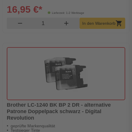
16,95 €*
Lieferzeit: 1-2 Werktage
Produkt Warenkorb Menge
remove
add
shopping_cart
In den Warenkorb
Brother LC-1240 BK BP 2 DR - alternative
Patrone Doppelpack schwarz - Digital
Revolution
geprüfte Markenqualität
Testsieger Tinte