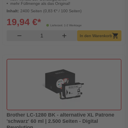
mehr Füllmenge als das Original!
Inhalt:
2400 Seiten (0,83 €* / 100 Seiten)
19,94 €*
Lieferzeit: 1-2 Werktage
Produkt Warenkorb Menge
remove
add
shopping_cart
In den Warenkorb
Brother LC-1280 BK - alternative XL Patrone
'schwarz' 60 ml | 2.500 Seiten - Digital
Revolution