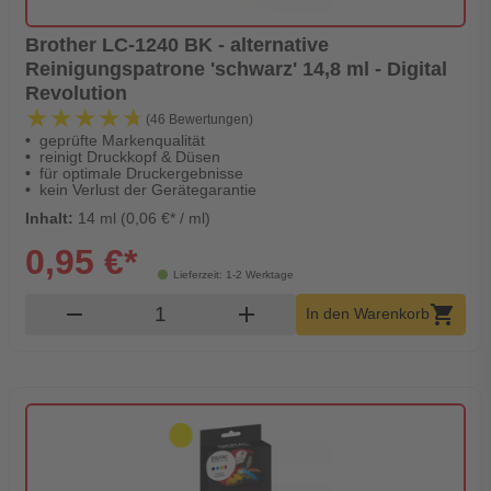
Brother LC-1240 BK - alternative
Reinigungspatrone 'schwarz' 14,8 ml - Digital
Revolution
★★★★★
★★★★★
(46 Bewertungen)
geprüfte Markenqualität
reinigt Druckkopf & Düsen
für optimale Druckergebnisse
kein Verlust der Gerätegarantie
Inhalt:
14 ml (0,06 €* / ml)
0,95 €*
Lieferzeit: 1-2 Werktage
Produkt Warenkorb Menge
remove
add
shopping_cart
In den Warenkorb