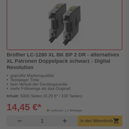
Brother LC-1280 XL BK BP 2 DR - alternatives
XL Patronen Doppelpack schwarz - Digital
Revolution
geprüfte Markenqualität
Testsieger Tinte
kein Verlust der Gerätegarantie
mehr Füllmenge als das Original!
Inhalt:
5000 Seiten (0,29 €* / 100 Seiten)
14,45 €*
Lieferzeit: 1-2 Werktage
Produkt Warenkorb Menge
remove
add
shopping_cart
In den Warenkorb