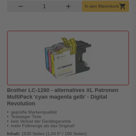
Produkt Warenkorb Menge
remove
add
shopping_cart
In den Warenkorb
Brother LC-1280 - alternatives XL Patronen
MultiPack 'cyan magenta gelb' - Digital
Revolution
geprüfte Markenqualität
Testsieger Tinte
kein Verlust der Gerätegarantie
mehr Füllmenge als das Original!
Inhalt:
1630 Seiten (1,04 €* / 100 Seiten)