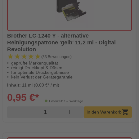
Brother LC-1240 Y - alternative
Reinigungspatrone 'gelb' 11,2 ml - Digital
Revolution
★★★★★
★★★★★
(33 Bewertungen)
geprüfte Markenqualität
reinigt Druckkopf & Düsen
für optimale Druckergebnisse
kein Verlust der Gerätegarantie
Inhalt:
11 ml (0,09 €* / ml)
0,95 €*
Lieferzeit: 1-2 Werktage
Produkt Warenkorb Menge
remove
add
shopping_cart
In den Warenkorb