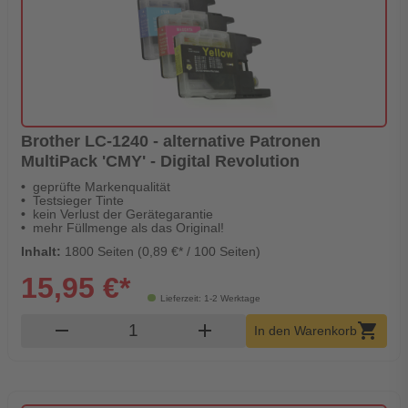
Brother LC-1240 - alternative Patronen
MultiPack 'CMY' - Digital Revolution
geprüfte Markenqualität
Testsieger Tinte
kein Verlust der Gerätegarantie
mehr Füllmenge als das Original!
Inhalt:
1800 Seiten (0,89 €* / 100 Seiten)
15,95 €*
Lieferzeit: 1-2 Werktage
Produkt Warenkorb Menge
remove
add
shopping_cart
In den Warenkorb