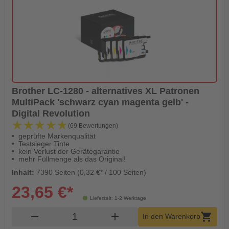
Brother LC-1280 - alternatives XL Patronen
MultiPack 'schwarz cyan magenta gelb' -
Digital Revolution
★★★★★
★★★★★
(69 Bewertungen)
geprüfte Markenqualität
Testsieger Tinte
kein Verlust der Gerätegarantie
mehr Füllmenge als das Original!
Inhalt:
7390 Seiten (0,32 €* / 100 Seiten)
23,65 €*
Lieferzeit: 1-2 Werktage
Produkt Warenkorb Menge
remove
add
shopping_cart
In den Warenkorb