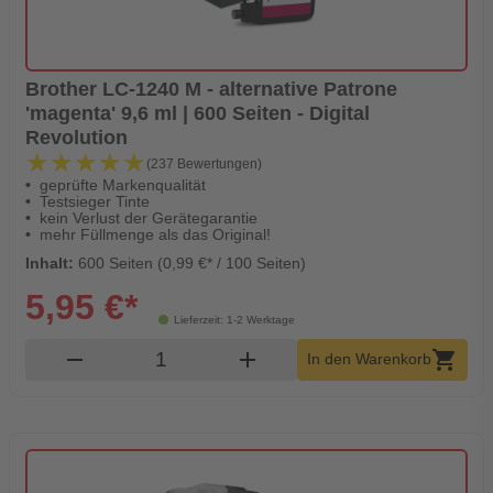
Brother LC-1240 M - alternative Patrone
'magenta' 9,6 ml | 600 Seiten - Digital
Revolution
★★★★★
★★★★★
(237 Bewertungen)
geprüfte Markenqualität
Testsieger Tinte
kein Verlust der Gerätegarantie
mehr Füllmenge als das Original!
Inhalt:
600 Seiten (0,99 €* / 100 Seiten)
5,95 €*
Lieferzeit: 1-2 Werktage
Produkt Warenkorb Menge
remove
add
shopping_cart
In den Warenkorb