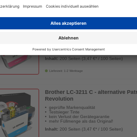
Lieferzeit: 1-2 Werktage
Brother LC-3211 M - alternative Pat
Digital Revolution
geprüfte Markenqualität
Testsieger Tinte
kein Verlust der Gerätegarantie
mehr Füllmenge als das Original!
Inhalt:
200 Seiten (3,47 €* / 100 Seiten)
Lieferzeit: 1-2 Werktage
Brother LC-3211 C - alternative Patr
Revolution
geprüfte Markenqualität
Testsieger Tinte
kein Verlust der Gerätegarantie
mehr Füllmenge als das Original!
Inhalt:
200 Seiten (3,47 €* / 100 Seiten)