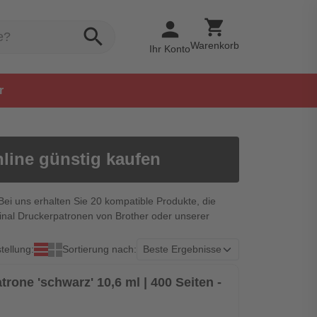
shopping_cart
person
search
Warenkorb
Ihr Konto
r
line günstig kaufen
Bei uns erhalten Sie 20 kompatible Produkte, die
ginal Druckerpatronen von Brother oder unserer
tellung:
Sortierung nach:
trone 'schwarz' 10,6 ml | 400 Seiten -