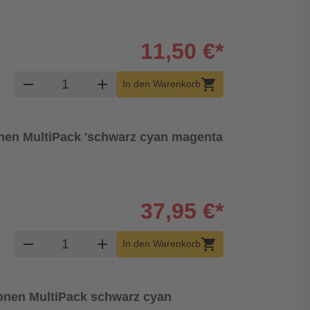
11,50 €*
Produkt Warenkorb Menge
remove
add
shopping_cart
In den Warenkorb
ronen MultiPack 'schwarz cyan magenta
37,95 €*
Produkt Warenkorb Menge
remove
add
shopping_cart
In den Warenkorb
tronen MultiPack schwarz cyan