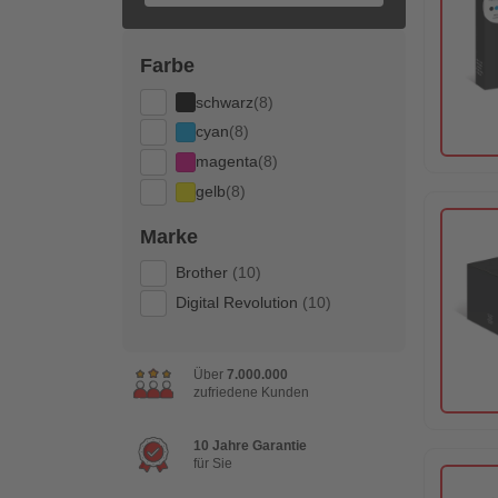
Farbe
schwarz
(8)
cyan
(8)
magenta
(8)
gelb
(8)
Marke
Brother
(10)
Digital Revolution
(10)
Über
7.000.000
zufriedene Kunden
10 Jahre Garantie
für Sie