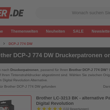
me
Themenwelten
Neuheiten
SALE
Newslette
DCP-J 774 DW
ther DCP-J 774 DW Druckerpatronen on
n nach
Druckerpatronen
, passend für Ihren
Brother DCP-J 774 DW
? 
f Ihren Tintenstrahldrucker abgestimmt sind. Wählen Sie zwischen Ori
n Digital Revolution Alternative.
Dars
 für Brother DCP-J 774 DW gefunden
Brother LC-3213 BK - alternative Pa
Digital Revolution
★★★★★
★★★★★
(132 Bewertungen)