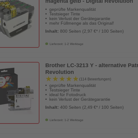
magenta gelb - Digital Revolution
geprüfte Markenqualität
Testsieger Tinte
kein Verlust der Gerätegarantie
mehr Füllmenge als das Original!
Inhalt:
800 Seiten (2,97 €* / 100 Seiten)
Lieferzeit: 1-2 Werktage
Brother LC-3213 Y - alternative Patro
Revolution
★★★★★
★★★★★
(114 Bewertungen)
geprüfte Markenqualität
Testsieger Tinte
ideal für Fotodruck
kein Verlust der Gerätegarantie
Inhalt:
400 Seiten (2,49 €* / 100 Seiten)
Lieferzeit: 1-2 Werktage