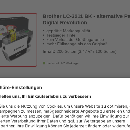
Brother LC-3211 BK - alternative Pa
Digital Revolution
geprüfte Markenqualität
Testsieger Tinte
kein Verlust der Gerätegarantie
mehr Füllmenge als das Original!
Inhalt:
200 Seiten (3,47 €* / 100 Seiten)
Lieferzeit: 1-2 Werktage
Brother LC-3211 Y - alternative Patr
Revolution
geprüfte Markenqualität
Testsieger Tinte
kein Verlust der Gerätegarantie
mehr Füllmenge als das Original!
Inhalt:
200 Seiten (3,47 €* / 100 Seiten)