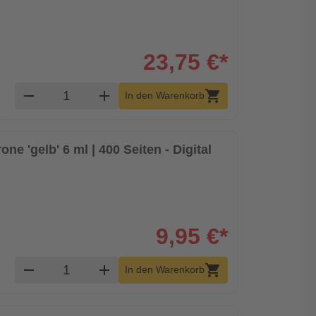
23,75 €*
Produkt Warenkorb Menge
remove
add
shopping_cart
In den Warenkorb
ne 'gelb' 6 ml | 400 Seiten - Digital
9,95 €*
Produkt Warenkorb Menge
remove
add
shopping_cart
In den Warenkorb