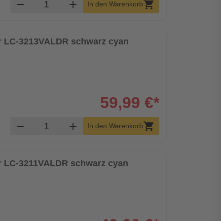
Produkt Warenkorb Menge
remove
add
shopping_cart
In den Warenkorb
er LC-3213VALDR schwarz cyan
59,99 €*
Produkt Warenkorb Menge
remove
add
shopping_cart
In den Warenkorb
er LC-3211VALDR schwarz cyan