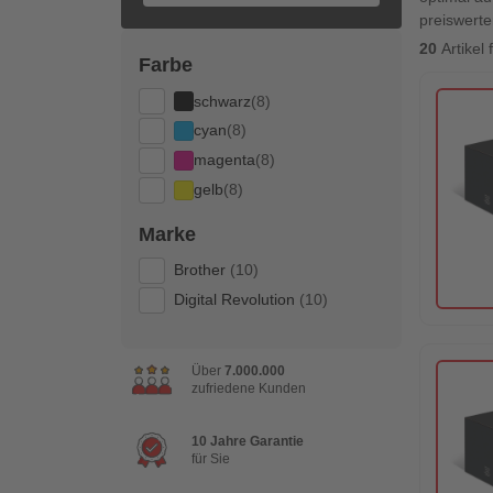
preiswerte
20
Artikel
Farbe
schwarz
(8)
cyan
(8)
magenta
(8)
gelb
(8)
Marke
Brother
(10)
Digital Revolution
(10)
Über
7.000.000
zufriedene Kunden
10 Jahre Garantie
für Sie