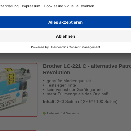
Digital Revolution
geprüfte Markenqualität
Testsieger Tinte
kein Verlust der Gerätegarantie
mehr Füllmenge als das Original!
Inhalt:
300 Seiten (1,98 €* / 100 Seiten)
Lieferzeit: 1-2 Werktage
Brother LC-221 C - alternative Patro
Revolution
geprüfte Markenqualität
Testsieger Tinte
kein Verlust der Gerätegarantie
mehr Füllmenge als das Original!
Inhalt:
260 Seiten (2,29 €* / 100 Seiten)
Lieferzeit: 1-2 Werktage