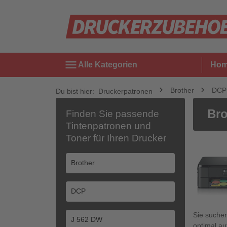
menu
Alle Kategorien
Ho
Brother
DCP
Du bist hier:
Druckerpatronen
Bro
Finden Sie passende
Tintenpatronen und
Toner für Ihren Drucker
Sie suche
optimal au