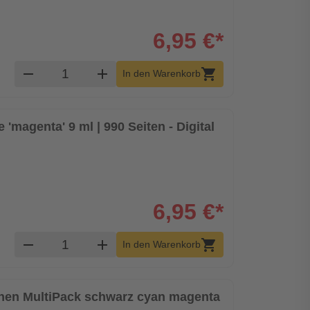
6,95 €*
Produkt Warenkorb Menge
remove
add
shopping_cart
In den Warenkorb
 'magenta' 9 ml | 990 Seiten - Digital
6,95 €*
Produkt Warenkorb Menge
remove
add
shopping_cart
In den Warenkorb
ronen MultiPack schwarz cyan magenta