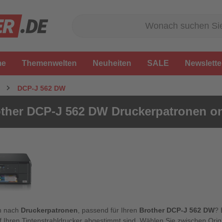
me
Themenwelten
Neuheiten
SALE
Newslette
DCP-J 562 DW
ther DCP-J 562 DW Druckerpatronen on
n nach
Druckerpatronen
, passend für Ihren
Brother DCP-J 562 DW
? 
f Ihren Tintenstrahldrucker abgestimmt sind. Wählen Sie zwischen Ori