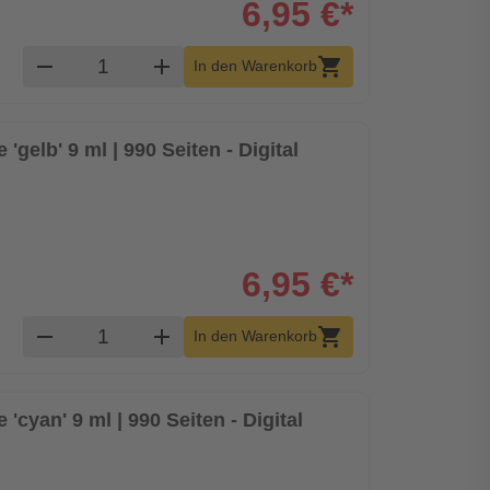
6,95 €*
Produkt Warenkorb Menge
remove
add
shopping_cart
In den Warenkorb
'gelb' 9 ml | 990 Seiten - Digital
6,95 €*
Produkt Warenkorb Menge
remove
add
shopping_cart
In den Warenkorb
 'cyan' 9 ml | 990 Seiten - Digital