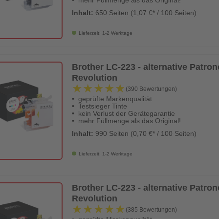
mehr Füllmenge als das Original!
Inhalt:
650 Seiten (1,07 €* / 100 Seiten)
Lieferzeit: 1-2 Werktage
Brother LC-223 - alternative Patrone 
Revolution
★★★★★
★★★★★
(390 Bewertungen)
geprüfte Markenqualität
Testsieger Tinte
kein Verlust der Gerätegarantie
mehr Füllmenge als das Original!
Inhalt:
990 Seiten (0,70 €* / 100 Seiten)
Lieferzeit: 1-2 Werktage
Brother LC-223 - alternative Patrone
Revolution
★★★★★
★★★★★
(385 Bewertungen)