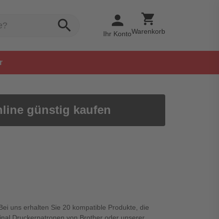
shopping_cart
person
search
Warenkorb
Ihr Konto
r
line günstig kaufen
Bei uns erhalten Sie 20 kompatible Produkte, die
ginal Druckerpatronen von Brother oder unserer