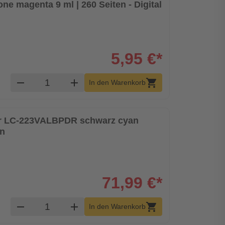
one magenta 9 ml | 260 Seiten - Digital
5,95 €*
Produkt Warenkorb Menge
remove
add
shopping_cart
In den Warenkorb
er LC-223VALBPDR schwarz cyan
en
71,99 €*
Produkt Warenkorb Menge
remove
add
shopping_cart
In den Warenkorb