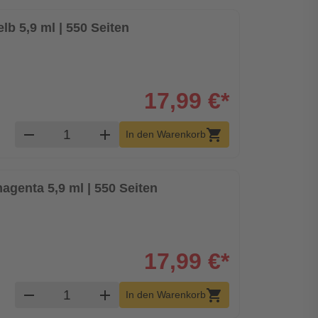
b 5,9 ml | 550 Seiten
17,99 €*
Produkt Warenkorb Menge
remove
add
shopping_cart
In den Warenkorb
genta 5,9 ml | 550 Seiten
17,99 €*
Produkt Warenkorb Menge
remove
add
shopping_cart
In den Warenkorb