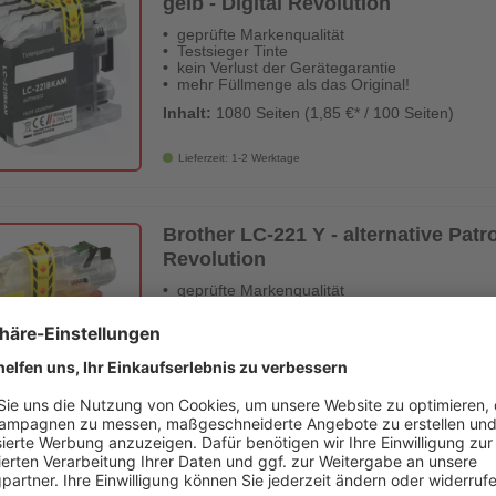
gelb - Digital Revolution
geprüfte Markenqualität
Testsieger Tinte
kein Verlust der Gerätegarantie
mehr Füllmenge als das Original!
Inhalt:
1080 Seiten (1,85 €* / 100 Seiten)
Lieferzeit: 1-2 Werktage
Brother LC-221 Y - alternative Patro
Revolution
geprüfte Markenqualität
Testsieger Tinte
kein Verlust der Gerätegarantie
mehr Füllmenge als das Original!
Inhalt:
260 Seiten (2,29 €* / 100 Seiten)
Lieferzeit: 1-2 Werktage
Brother LC-221 BK - alternative Pat