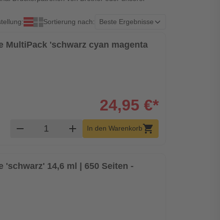
tellung:
Sortierung nach:
one MultiPack 'schwarz cyan magenta
24,95 €*
Produkt Warenkorb Menge
remove
add
shopping_cart
In den Warenkorb
 'schwarz' 14,6 ml | 650 Seiten -