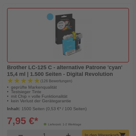
Brother LC-125 C - alternative Patrone 'cyan'
15,4 ml | 1.500 Seiten - Digital Revolution
★★★★★
★★★★★
(126 Bewertungen)
geprüfte Markenqualität
Testsieger Tinte
mit Chip = volle Funktionalität
kein Verlust der Gerätegarantie
Inhalt:
1500 Seiten (0,53 €* / 100 Seiten)
7,95 €*
Lieferzeit: 1-2 Werktage
Produkt Warenkorb Menge
remove
add
shopping_cart
In den Warenkorb