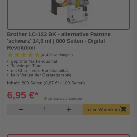
Brother LC-123 BK - alternative Patrone
'schwarz' 14,6 ml | 800 Seiten - Digital
Revolution
★★★★★
★★★★★
(414 Bewertungen)
geprüfte Markenqualität
Testsieger Tinte
mit Chip = volle Funktionalität
kein Verlust der Gerätegarantie
Inhalt:
800 Seiten (0,87 €* / 100 Seiten)
6,95 €*
Lieferzeit: 1-2 Werktage
Produkt Warenkorb Menge
remove
add
shopping_cart
In den Warenkorb