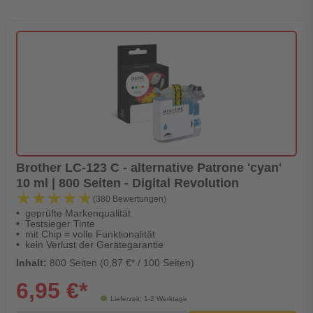
Brother LC-123 C - alternative Patrone 'cyan'
10 ml | 800 Seiten - Digital Revolution
★★★★★
★★★★★
(380 Bewertungen)
geprüfte Markenqualität
Testsieger Tinte
mit Chip = volle Funktionalität
kein Verlust der Gerätegarantie
Inhalt:
800 Seiten (0,87 €* / 100 Seiten)
6,95 €*
Lieferzeit: 1-2 Werktage