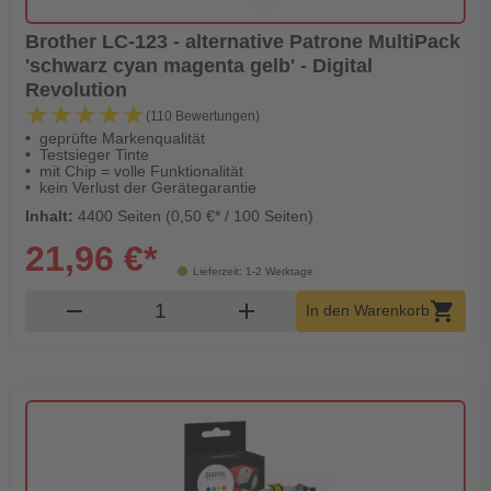
Brother LC-123 - alternative Patrone MultiPack
'schwarz cyan magenta gelb' - Digital
Revolution
★★★★★
★★★★★
(110 Bewertungen)
geprüfte Markenqualität
Testsieger Tinte
mit Chip = volle Funktionalität
kein Verlust der Gerätegarantie
Inhalt:
4400 Seiten (0,50 €* / 100 Seiten)
21,96 €*
Lieferzeit: 1-2 Werktage
Produkt Warenkorb Menge
remove
add
shopping_cart
In den Warenkorb