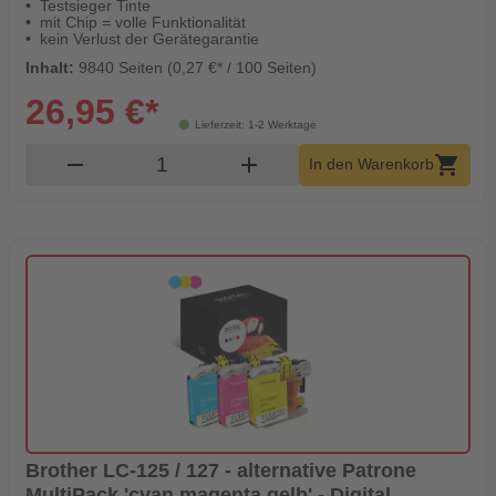
Testsieger Tinte
mit Chip = volle Funktionalität
kein Verlust der Gerätegarantie
Inhalt:
9840 Seiten (0,27 €* / 100 Seiten)
26,95 €*
Lieferzeit: 1-2 Werktage
Produkt Warenkorb Menge
remove
add
shopping_cart
In den Warenkorb
Brother LC-125 / 127 - alternative Patrone
MultiPack 'cyan magenta gelb' - Digital