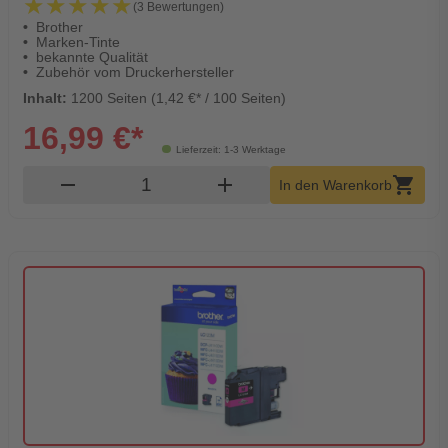
★★★★★
★★★★★
(3 Bewertungen)
Brother
Marken-Tinte
bekannte Qualität
Zubehör vom Druckerhersteller
Inhalt:
1200 Seiten (1,42 €* / 100 Seiten)
16,99 €*
Lieferzeit: 1-3 Werktage
Produkt Warenkorb Menge
remove
add
shopping_cart
In den Warenkorb