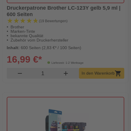
Druckerpatrone Brother LC-123Y gelb 5,9 ml |
600 Seiten
★★★★★
★★★★★
(19 Bewertungen)
Brother
Marken-Tinte
bekannte Qualität
Zubehör vom Druckerhersteller
Inhalt:
600 Seiten (2,83 €* / 100 Seiten)
16,99 €*
Lieferzeit: 1-2 Werktage
Produkt Warenkorb Menge
remove
add
shopping_cart
In den Warenkorb