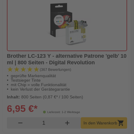
Brother LC-123 Y - alternative Patrone 'gelb' 10
ml | 800 Seiten - Digital Revolution
★★★★★
★★★★★
(367 Bewertungen)
geprüfte Markenqualität
Testsieger Tinte
mit Chip = volle Funktionalität
kein Verlust der Gerätegarantie
Inhalt:
800 Seiten (0,87 €* / 100 Seiten)
6,95 €*
Lieferzeit: 1-2 Werktage
Produkt Warenkorb Menge
remove
add
shopping_cart
In den Warenkorb