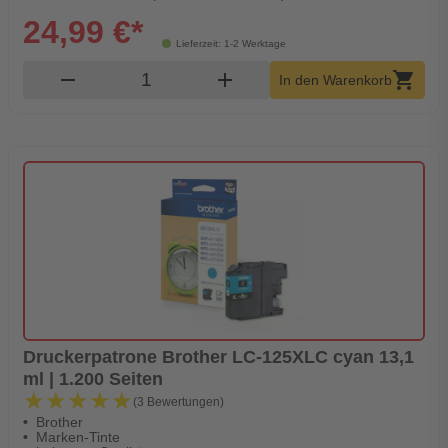
24,99 €*
Lieferzeit: 1-2 Werktage
Produkt Warenkorb Menge
remove
add
shopping_cart
In den Warenkorb
Druckerpatrone Brother LC-125XLC cyan 13,1
ml | 1.200 Seiten
★★★★★
★★★★★
(3 Bewertungen)
Brother
Marken-Tinte