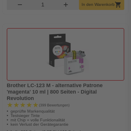
Produkt Warenkorb Menge
remove
add
shopping_cart
In den Warenkorb
Brother LC-123 M - alternative Patrone
'magenta' 10 ml | 800 Seiten - Digital
Revolution
★★★★★
★★★★★
(399 Bewertungen)
geprüfte Markenqualität
Testsieger Tinte
mit Chip = volle Funktionalität
kein Verlust der Gerätegarantie