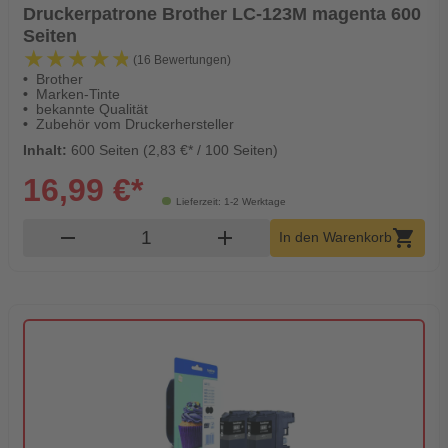
Druckerpatrone Brother LC-123M magenta 600
Seiten
★★★★★
★★★★★
(16 Bewertungen)
Brother
Marken-Tinte
bekannte Qualität
Zubehör vom Druckerhersteller
Inhalt:
600 Seiten (2,83 €* / 100 Seiten)
16,99 €*
Lieferzeit: 1-2 Werktage
Produkt Warenkorb Menge
remove
add
shopping_cart
In den Warenkorb