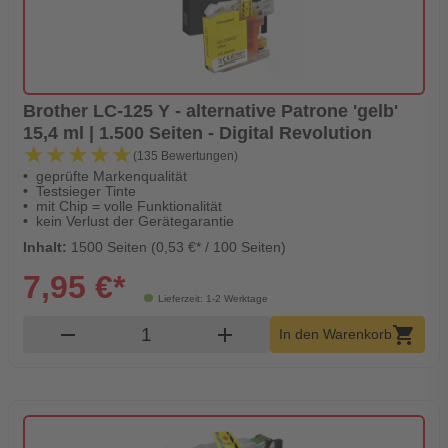
Brother LC-125 Y - alternative Patrone 'gelb'
15,4 ml | 1.500 Seiten - Digital Revolution
★★★★★
★★★★★
(135 Bewertungen)
geprüfte Markenqualität
Testsieger Tinte
mit Chip = volle Funktionalität
kein Verlust der Gerätegarantie
Inhalt:
1500 Seiten (0,53 €* / 100 Seiten)
7,95 €*
Lieferzeit: 1-2 Werktage
Produkt Warenkorb Menge
remove
add
shopping_cart
In den Warenkorb