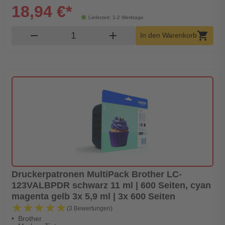
18,94 €*
Lieferzeit: 1-2 Werktage
Produkt Warenkorb Menge
remove
add
shopping_cart
In den Warenkorb
Druckerpatronen MultiPack Brother LC-
123VALBPDR schwarz 11 ml | 600 Seiten, cyan
magenta gelb 3x 5,9 ml | 3x 600 Seiten
★★★★★
★★★★★
(3 Bewertungen)
Brother