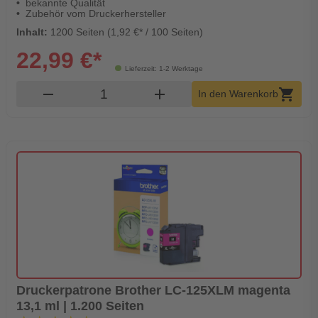
bekannte Qualität
Zubehör vom Druckerhersteller
Inhalt:
1200 Seiten (1,92 €* / 100 Seiten)
22,99 €*
Lieferzeit: 1-2 Werktage
Produkt Warenkorb Menge
remove
add
shopping_cart
In den Warenkorb
Druckerpatrone Brother LC-125XLM magenta
13,1 ml | 1.200 Seiten