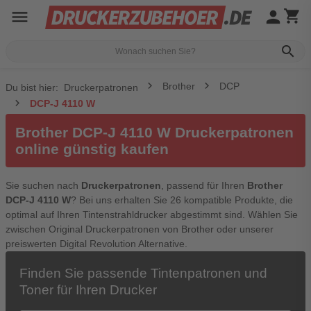
menu
person
shopping_cart
search
Brother
DCP
Du bist hier:
Druckerpatronen
DCP-J 4110 W
Brother DCP-J 4110 W Druckerpatronen
online günstig kaufen
Sie suchen nach
Druckerpatronen
, passend für Ihren
Brother
DCP-J 4110 W
? Bei uns erhalten Sie 26 kompatible Produkte, die
optimal auf Ihren Tintenstrahldrucker abgestimmt sind. Wählen Sie
zwischen Original Druckerpatronen von Brother oder unserer
preiswerten Digital Revolution Alternative.
Finden Sie passende Tintenpatronen und
Toner für Ihren Drucker