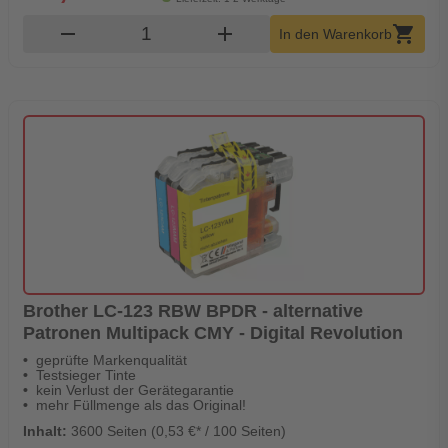
Produkt Warenkorb Menge
remove
add
shopping_cart
In den Warenkorb
Brother LC-123 RBW BPDR - alternative
Patronen Multipack CMY - Digital Revolution
geprüfte Markenqualität
Testsieger Tinte
kein Verlust der Gerätegarantie
mehr Füllmenge als das Original!
Inhalt:
3600 Seiten (0,53 €* / 100 Seiten)