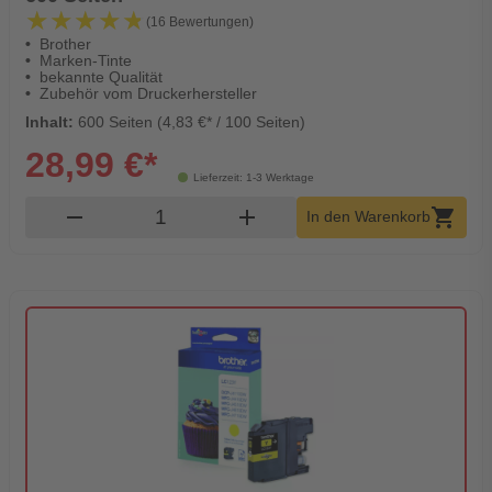
★★★★★
★★★★★
(16 Bewertungen)
Brother
Marken-Tinte
bekannte Qualität
Zubehör vom Druckerhersteller
Inhalt:
600 Seiten (4,83 €* / 100 Seiten)
28,99 €*
Lieferzeit: 1-3 Werktage
Produkt Warenkorb Menge
remove
add
shopping_cart
In den Warenkorb