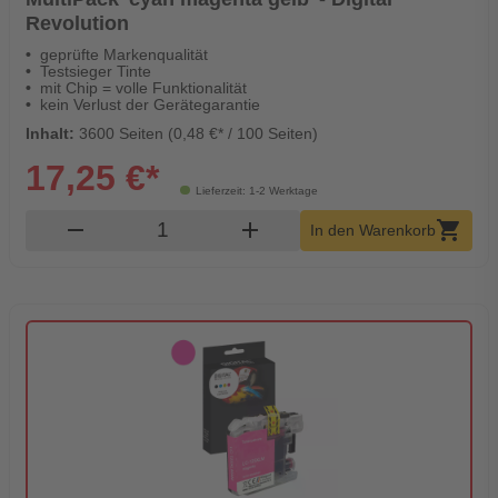
Revolution
geprüfte Markenqualität
Testsieger Tinte
mit Chip = volle Funktionalität
kein Verlust der Gerätegarantie
Inhalt:
3600 Seiten (0,48 €* / 100 Seiten)
17,25 €*
Lieferzeit: 1-2 Werktage
Produkt Warenkorb Menge
remove
add
shopping_cart
In den Warenkorb