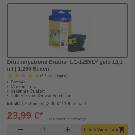
Druckerpatrone Brother LC-125XLY gelb 13,1
ml | 1.200 Seiten
★★★★★
★★★★★
(5 Bewertungen)
Brother
Marken-Tinte
bekannte Qualität
Zubehör vom Druckerhersteller
Inhalt:
1200 Seiten (2,00 €* / 100 Seiten)
23,99 €*
Lieferzeit: 1-2 Werktage
Produkt Warenkorb Menge
remove
add
shopping_cart
In den Warenkorb