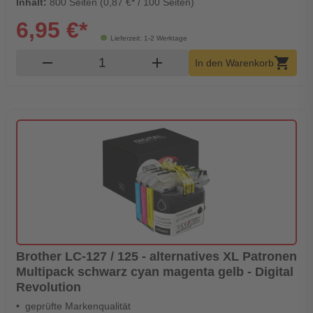
Inhalt:
800 Seiten (0,87 €* / 100 Seiten)
6,95 €*
Lieferzeit: 1-2 Werktage
Produkt Warenkorb Menge
remove
add
shopping_cart
In den Warenkorb
Brother LC-127 / 125 - alternatives XL Patronen
Multipack schwarz cyan magenta gelb - Digital
Revolution
geprüfte Markenqualität