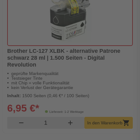
Brother LC-127 XLBK - alternative Patrone
schwarz 28 ml | 1.500 Seiten - Digital
Revolution
geprüfte Markenqualität
Testsieger Tinte
mit Chip = volle Funktionalität
kein Verlust der Gerätegarantie
Inhalt:
1500 Seiten (0,46 €* / 100 Seiten)
6,95 €*
Lieferzeit: 1-2 Werktage
Produkt Warenkorb Menge
remove
add
shopping_cart
In den Warenkorb