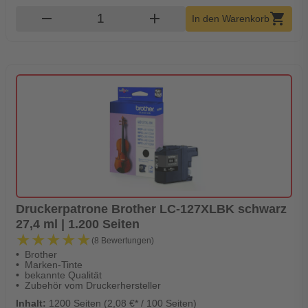
Produkt Warenkorb Menge
remove
add
shopping_cart
In den Warenkorb
Druckerpatrone Brother LC-127XLBK schwarz
27,4 ml | 1.200 Seiten
★★★★★
★★★★★
(8 Bewertungen)
Brother
Marken-Tinte
bekannte Qualität
Zubehör vom Druckerhersteller
Inhalt:
1200 Seiten (2,08 €* / 100 Seiten)