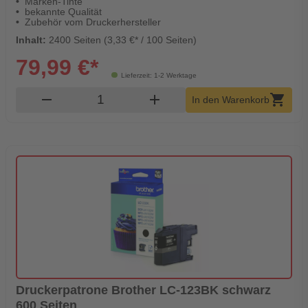
Marken-Tinte
bekannte Qualität
Zubehör vom Druckerhersteller
Inhalt:
2400 Seiten (3,33 €* / 100 Seiten)
79,99 €*
Lieferzeit: 1-2 Werktage
Produkt Warenkorb Menge
remove
add
shopping_cart
In den Warenkorb
Druckerpatrone Brother LC-123BK schwarz
600 Seiten