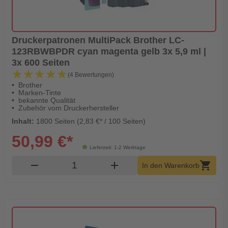
Druckerpatronen MultiPack Brother LC-
123RBWBPDR cyan magenta gelb 3x 5,9 ml |
3x 600 Seiten
★★★★★
★★★★★
(4 Bewertungen)
Brother
Marken-Tinte
bekannte Qualität
Zubehör vom Druckerhersteller
Inhalt:
1800 Seiten (2,83 €* / 100 Seiten)
50,99 €*
Lieferzeit: 1-2 Werktage
Produkt Warenkorb Menge
remove
add
shopping_cart
In den Warenkorb