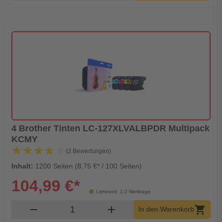
4 Brother Tinten LC-127XLVALBPDR Multipack
KCMY
★★★★★
★★★★★
(2 Bewertungen)
Inhalt:
1200 Seiten (8,75 €* / 100 Seiten)
104,99 €*
Lieferzeit: 1-2 Werktage
Produkt Warenkorb Menge
remove
add
shopping_cart
In den Warenkorb