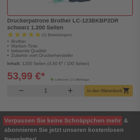
Druckerpatrone Brother LC-123BKBP2DR
schwarz 1.200 Seiten
★★★★★
★★★★★
(11 Bewertungen)
Brother
Marken-Tinte
bekannte Qualität
Zubehör vom Druckerhersteller
Inhalt:
1200 Seiten (4,50 €* / 100 Seiten)
53,99 €*
Lieferzeit: 1-2 Werktage
Produkt Warenkorb Menge
remove
add
shopping_cart
In den Warenkorb
Verpassen Sie keine Schnäppchen mehr
&
abonnieren Sie jetzt unseren kostenlosen
Newsletter!