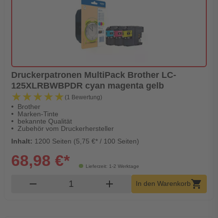
Druckerpatronen MultiPack Brother LC-
125XLRBWBPDR cyan magenta gelb
★★★★★
★★★★★
(1 Bewertung)
Brother
Marken-Tinte
bekannte Qualität
Zubehör vom Druckerhersteller
Inhalt:
1200 Seiten (5,75 €* / 100 Seiten)
68,98 €*
Lieferzeit: 1-2 Werktage
Produkt Warenkorb Menge
remove
add
shopping_cart
In den Warenkorb