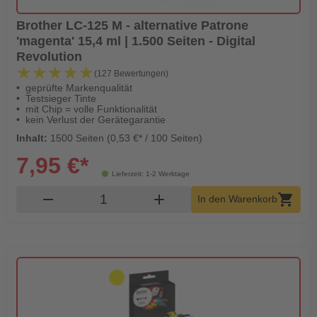
Brother LC-125 M - alternative Patrone
'magenta' 15,4 ml | 1.500 Seiten - Digital
Revolution
★★★★★
★★★★★
(127 Bewertungen)
geprüfte Markenqualität
Testsieger Tinte
mit Chip = volle Funktionalität
kein Verlust der Gerätegarantie
Inhalt:
1500 Seiten (0,53 €* / 100 Seiten)
7,95 €*
Lieferzeit: 1-2 Werktage
Produkt Warenkorb Menge
remove
add
shopping_cart
In den Warenkorb