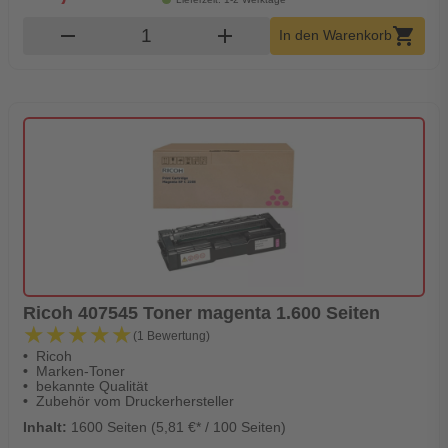
Produkt Warenkorb Menge
remove
add
shopping_cart
In den Warenkorb
Ricoh 407545 Toner magenta 1.600 Seiten
★★★★★
★★★★★
(1 Bewertung)
Ricoh
Marken-Toner
bekannte Qualität
Zubehör vom Druckerhersteller
Inhalt:
1600 Seiten (5,81 €* / 100 Seiten)