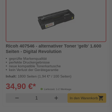
Ricoh 407546 - alternativer Toner 'gelb' 1.600
Seiten - Digital Revolution
geprüfte Markenqualität
perfekte Druckergebnisse
neue kompatible Tonerkartusche
kein Verlust der Gerätegarantie
Inhalt:
1800 Seiten (1,94 €* / 100 Seiten)
34,90 €*
Lieferzeit: 1-2 Werktage
Produkt Warenkorb Menge
remove
add
shopping_cart
In den Warenkorb