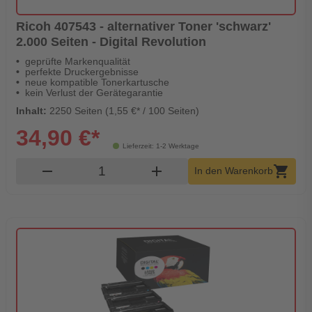
Ricoh 407543 - alternativer Toner 'schwarz'
2.000 Seiten - Digital Revolution
geprüfte Markenqualität
perfekte Druckergebnisse
neue kompatible Tonerkartusche
kein Verlust der Gerätegarantie
Inhalt:
2250 Seiten (1,55 €* / 100 Seiten)
34,90 €*
Lieferzeit: 1-2 Werktage
Produkt Warenkorb Menge
remove
add
shopping_cart
In den Warenkorb