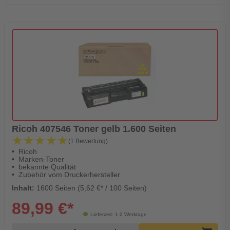
Ricoh 407546 Toner gelb 1.600 Seiten
★★★★★
★★★★★
(1 Bewertung)
Ricoh
Marken-Toner
bekannte Qualität
Zubehör vom Druckerhersteller
Inhalt:
1600 Seiten (5,62 €* / 100 Seiten)
89,99 €*
Lieferzeit: 1-2 Werktage
Produkt Warenkorb Menge