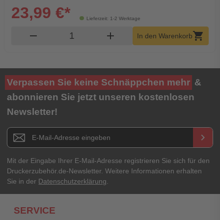
23,99 €*
Lieferzeit: 1-2 Werktage
Produkt Warenkorb Menge
remove
add
shopping_cart
In den Warenkorb
Verpassen Sie keine Schnäppchen mehr
&
abonnieren Sie jetzt unseren kostenlosen
Newsletter!
Newsletter E-Mail Adresse
keyboard_arrow_right
Mit der Eingabe Ihrer E-Mail-Adresse registrieren Sie sich für den
Druckerzubehör.de-Newsletter. Weitere Informationen erhalten
Sie in der
Datenschutzerklärung
.
SERVICE