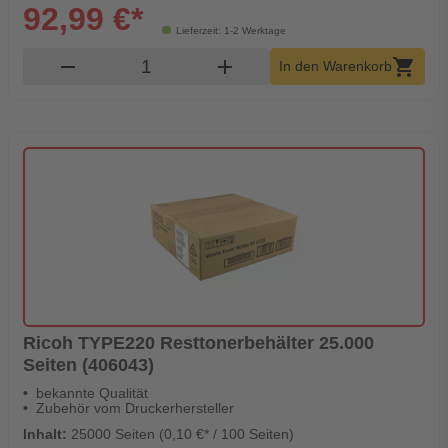
92,99 €*
Lieferzeit: 1-2 Werktage
Produkt Warenkorb Menge
remove
add
shopping_cart
In den Warenkorb
Ricoh TYPE220 Resttonerbehälter 25.000
Seiten (406043)
bekannte Qualität
Zubehör vom Druckerhersteller
Inhalt:
25000 Seiten (0,10 €* / 100 Seiten)