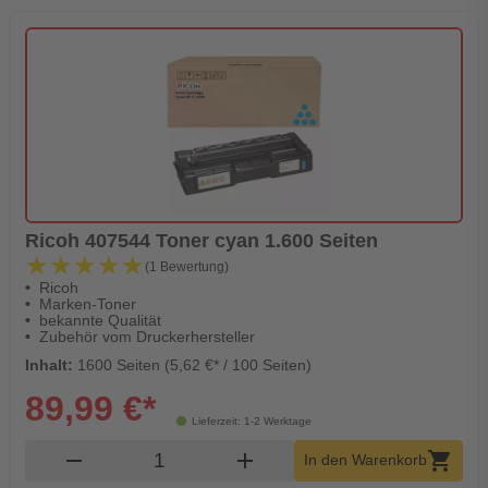
Ricoh 407544 Toner cyan 1.600 Seiten
★★★★★
★★★★★
(1 Bewertung)
Ricoh
Marken-Toner
bekannte Qualität
Zubehör vom Druckerhersteller
Inhalt:
1600 Seiten (5,62 €* / 100 Seiten)
89,99 €*
Lieferzeit: 1-2 Werktage
Produkt Warenkorb Menge
remove
add
shopping_cart
In den Warenkorb