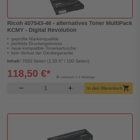
Ricoh 407543-46 - alternatives Toner MultiPack
KCMY - Digital Revolution
geprüfte Markenqualität
perfekte Druckergebnisse
neue kompatible Tonerkartusche
kein Verlust der Gerätegarantie
Inhalt:
7650 Seiten (1,55 €* / 100 Seiten)
118,50 €*
Lieferzeit: 1-3 Werktage
Produkt Warenkorb Menge
remove
add
shopping_cart
In den Warenkorb