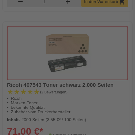
remove
add
shopping_cart
In den Warenkorb
Ricoh 407543 Toner schwarz 2.000 Seiten
★★★★★
★★★★★
(2 Bewertungen)
Ricoh
Marken-Toner
bekannte Qualität
Zubehör vom Druckerhersteller
Inhalt:
2000 Seiten (3,55 €* / 100 Seiten)
71,00 €*
Lieferzeit: 1-2 Werktage