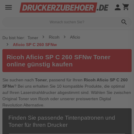
menu
person
shopping_cart
search
Ricoh
Aficio
Du bist hier:
Toner
Aficio SP C 260 SFNw
Ricoh Aficio SP C 260 SFNw Toner
online günstig kaufen
Sie suchen nach
Toner
, passend für Ihren
Ricoh Aficio SP C 260
SFNw
? Bei uns erhalten Sie 10 kompatible Produkte, die optimal
auf Ihren Laserstrahldrucker abgestimmt sind. Wählen Sie zwischen
Original Toner von Ricoh oder unserer preiswerten Digital
Revolution Alternative.
Finden Sie passende Tintenpatronen und
Toner für Ihren Drucker