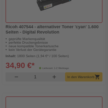
Ricoh 407544 - alternativer Toner 'cyan' 1.600
Seiten - Digital Revolution
geprüfte Markenqualität
perfekte Druckergebnisse
neue kompatible Tonerkartusche
kein Verlust der Gerätegarantie
Inhalt:
1800 Seiten (1,94 €* / 100 Seiten)
34,90 €*
Lieferzeit: 1-2 Werktage
Produkt Warenkorb Menge
remove
add
shopping_cart
In den Warenkorb