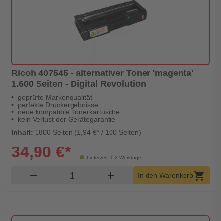
Ricoh 407545 - alternativer Toner 'magenta'
1.600 Seiten - Digital Revolution
geprüfte Markenqualität
perfekte Druckergebnisse
neue kompatible Tonerkartusche
kein Verlust der Gerätegarantie
Inhalt:
1800 Seiten (1,94 €* / 100 Seiten)
34,90 €*
Lieferzeit: 1-2 Werktage
Produkt Warenkorb Menge
remove
add
shopping_cart
In den Warenkorb