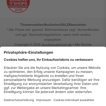
Themenwelten
Neuheiten
SALE
Newsletter
* Alle Preise inkl. gesetzl. Mehrwertsteuer zzgl. Versandkosten
und ggf. Nachnahmegebühren, wenn nicht anders
angegeben.
Copyright © 2026
druckerzubehoer.de
• Alle Rechte
vorbehalten •
Impressum
•
Widerrufsbelehrung
Vertrag widerrufen
Druckerzubehoer.de – preiswerte Qualität für Ihr Office
Sie sind auf der Suche nach dem passenden Druckerzubehör
oder Zubehör für das Büro, den Computer oder Ihr
Smartphone? Dann sind Sie bei Druckerzubehoer.de genau
richtig! Unser breites Sortiment bietet unter anderem Tinte
und Toner für alle gängigen Druckermodelle – großer sowie
kleiner Hersteller. Zugleich sind wir Ihr Online Fachhandel für
allerlei Elektro- und Bürozubehör. Sie möchten Ihr Büro
einrichten, die Werkstatt ausstatten oder den Alltag mit