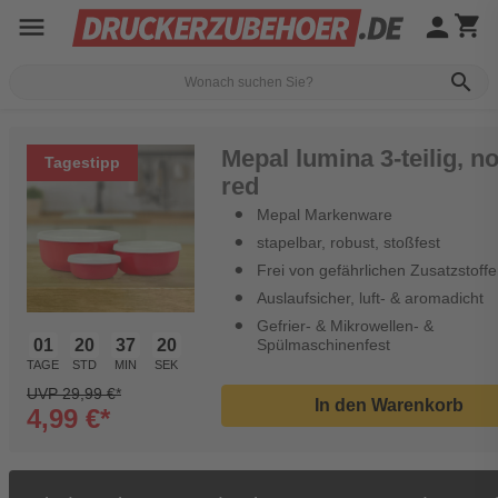
menu
person
shopping_cart
search
Mepal lumina 3-teilig, n
Tagestipp
red
Mepal Markenware
stapelbar, robust, stoßfest
Frei von gefährlichen Zusatzstoff
Auslaufsicher, luft- & aromadicht
Gefrier- & Mikrowellen- &
01
20
37
20
Spülmaschinenfest
TAGE
STD
MIN
SEK
UVP 29,99 €*
In den Warenkorb
4,99 €*