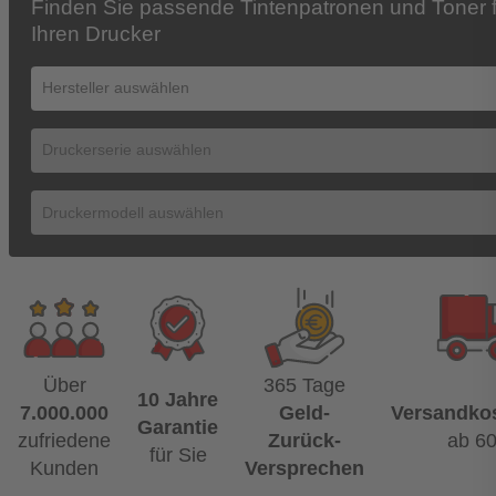
Finden Sie passende Tintenpatronen und Toner f
Ihren Drucker
Über
365 Tage
10 Jahre
7.000.000
Geld-
Versandkos
Garantie
zufriedene
Zurück-
ab 6
für Sie
Kunden
Versprechen