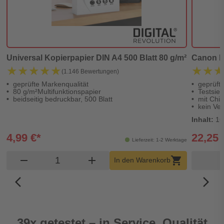
Universal Kopierpapier DIN A4 500 Blatt 80 g/m²
Canon PG
★★★★★
★★★★★
★★
★★
(1.146 Bewertungen)
geprüfte Markenqualität
geprüft
80 g/m²Multifunktionspapier
Testsieg
beidseitig bedruckbar, 500 Blatt
mit Chip
kein Ver
Inhalt:
16
4,99 €*
22,25 
Lieferzeit: 1-2 Werktage
Produkt Warenkorb Menge
remove
add
shopping_cart
In den Warenkorb
arrow_back_ios_new
arrow_forward_ios
39x getestet – in Service, Qualität