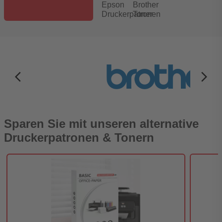
Epson
Brother
Druckerpatronen
Toner
arrow_back_ios_new
arrow_forward_ios
Sparen Sie mit unseren alternative
Druckerpatronen & Tonern