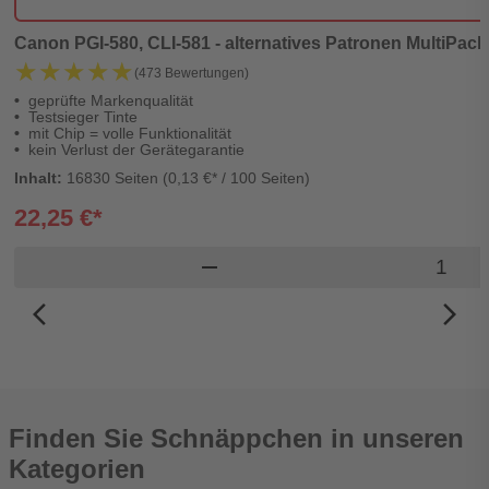
Canon PGI-580, CLI-581 - alternatives Patronen MultiPack
★★★★★
★★★★★
(473 Bewertungen)
geprüfte Markenqualität
Testsieger Tinte
mit Chip = volle Funktionalität
kein Verlust der Gerätegarantie
Inhalt:
16830 Seiten (0,13 €* / 100 Seiten)
22,25 €*
Produkt
remove
arrow_back_ios_new
arrow_forward_ios
Finden Sie Schnäppchen in unseren
Kategorien