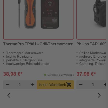
ThermoPro TP961 - Grill-Thermometer
Philips TAR1609/0
Thermopro Markenware
Philips Markenwar
leichte Reinigung
mehrere Energiequ
perfekte Grillergebnisse
integrierte Power
hochwertige Edelstahlsonde
Camping, Reisen, 
38,98 €*
37,98 €*
Lieferzeit: 1-2 Werktage
Produkt Warenkorb Menge
Produkt W
remove
add
shopping_cart
remove
ad
In den Warenkorb
arrow_back_ios_new
arrow_forward_ios