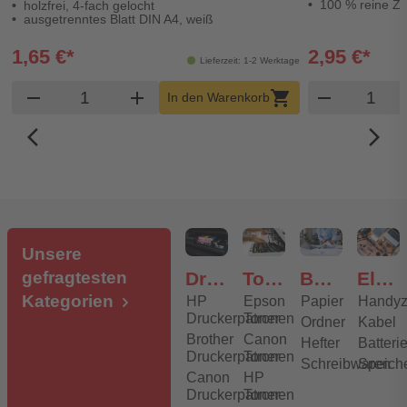
100 % reine Ze
holzfrei, 4-fach gelocht
ausgetrenntes Blatt DIN A4, weiß
1,65 €*
2,95 €*
Lieferzeit: 1-2 Werktage
Produkt Warenkorb Menge
Produk
remove
add
shopping_cart
remove
In den Warenkorb
arrow_back_ios_new
arrow_forward_ios
Unsere
gefragtesten
Druckerpatronen
Toner
Bürobedarf
Elektronik
Kategorien
HP
Epson
Papier
Handyz
Druckerpatronen
Toner
Ordner
Kabel
Brother
Canon
Hefter
Batteri
Druckerpatronen
Toner
Schreibwaren
Speich
Canon
HP
Druckerpatronen
Toner