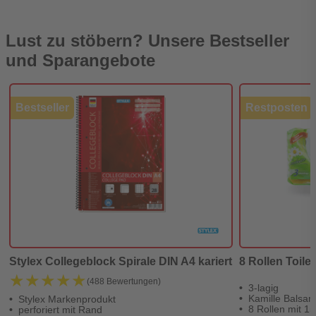
Lust zu stöbern? Unsere Bestseller
und Sparangebote
Bestseller
Restposten
Stylex Collegeblock Spirale DIN A4 kariert
8 Rollen Toilet
★★★★★
★★★★★
(488 Bewertungen)
3-lagig
Kamille Balsa
Stylex Markenprodukt
8 Rollen mit 15
perforiert mit Rand