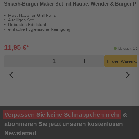
Smash-Burger Maker Set mit Haube, Wender & Burger P
Must Have für Grill Fans
4-teiliges Set
Robustes Edelstahl
einfache hygienische Reinigung
11,95 €*
Lieferzeit: 1-
Produkt Warenkorb Menge
remove
add
In den Warenko
arrow_back_ios_new
arrow_forward_ios
Verpassen Sie keine Schnäppchen mehr
&
abonnieren Sie jetzt unseren kostenlosen
Newsletter!